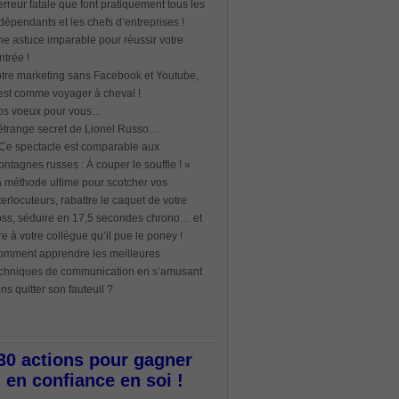
erreur fatale que font pratiquement tous les
dépendants et les chefs d’entreprises !
e astuce imparable pour réussir votre
ntrée !
tre marketing sans Facebook et Youtube,
est comme voyager à cheval !
os voeux pour vous…
étrange secret de Lionel Russo…
Ce spectacle est comparable aux
ntagnes russes : À couper le souffle ! »
 méthode ultime pour scotcher vos
terlocuteurs, rabattre le caquet de votre
ss, séduire en 17,5 secondes chrono… et
re à votre collègue qu’il pue le poney !
mment apprendre les meilleures
chniques de communication en s’amusant
ns quitter son fauteuil ?
30 actions pour gagner
en confiance en soi !