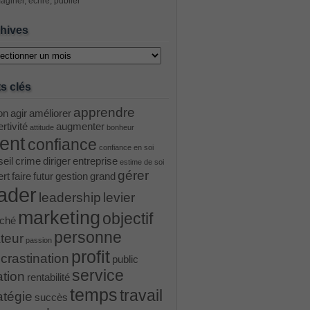
aginer, écrire, publier
hives
ves
s clés
apprendre
on
agir
améliorer
rtivité
augmenter
attitude
bonheur
ient
confiance
confiance en soi
eil
crime
diriger
entreprise
estime de soi
gérer
ert
faire
futur
gestion
grand
ader
leadership
levier
marketing
objectif
ché
personne
teur
passion
profit
crastination
public
service
ation
rentabilité
temps
travail
atégie
succès