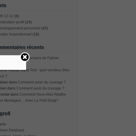
ets
fi 12-12
(6)
stination profit
(24)
éveloppement personnel
(43)
ader Inspirationnel
(18)
mentaires récents
dro trujillo
dans
A propos de Fabian
elahaut
oner Fabian
dans
Test : quel vendeur êtes-
us ?
abian
dans
Comment avoir du courage ?
lien
dans
Comment avoir du courage ?
esniak
dans
Comment Vous Allez Abattre
e Montagne… Avec Le Petit Doigt !
groll
geto
abian Delahaut