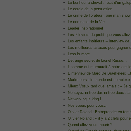
Le bonheur à cheval : récit d’un galo
300-207
Le cercle de la persuasion
, CCNP Security 300-207 PDF, Implement
Le crime de l’orateur : one man show
1Z0-062 Exam
Le non-sens de la Vie
, Oracle Database 1Z0-062 Oracle Datab
Leader Inspirationnel
CompTIA Network+ N10-006
Les 7 leviers du profit que vous al
, CompTIA CompTIA Network+ Dumps
Les enfants intérieurs – Interview de
300-115 Questions
Les meilleures astuces pour gagner 
, Cisco CCDP Questions, 300-115 Imple
Less is more
Microsoft 070-346
L’étrange secret de Lionel Russo…
, Microsoft Office 365 070-346 Managing
L’homme qui murmurait à notre oreill
Practice
L’interview de Marc De Braekeleer,
Cisco CCDP 300-320
Marketeurs : le monde est complexe ?
, 300-320 Designing Cisco Network Serv
Mieux Vœux tard que jamais : « Je g
640-916
Ne soyez ni trop dur, ni trop doux : a
, CCNA Data Center 640-916 Answer, In
Networking is king !
Nos voeux pour vous…
648-232 PDF
Olivier Roland : Entreprendre en tem
, APE 648-232 Cisco WebEx Solutions 
Olivier Roland : « il y a 2 clefs pour ê
CCNA Wireless 200-355
Quand allez-vous mourir ?
, Cisco Implementing Cisco Wireless N