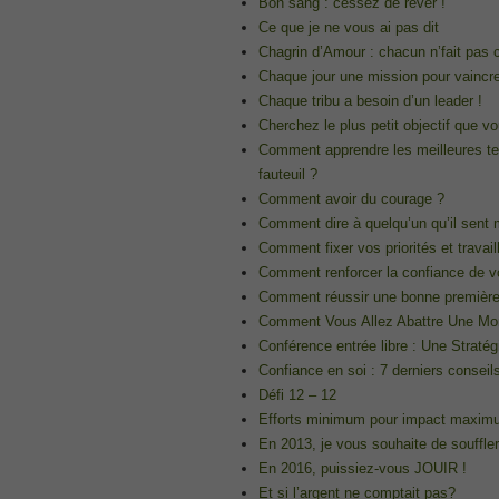
Bon sang : cessez de rêver !
70-345 pdf
Ce que je ne vous ai pas dit
, /
Chagrin d’Amour : chacun n’fait pas c’q
4A0-107 dumps
Chaque jour une mission pour vaincre 
, /
Chaque tribu a besoin d’un leader !
CCNA 200-125
Cherchez le plus petit objectif que v
Comment apprendre les meilleures t
, Cisco CCNA Cisco Certified Network 
fauteuil ?
100-105 Answer
Comment avoir du courage ?
, Cisco ICND1 Answer, 100-105 Cisco In
Answer
Comment dire à quelqu’un qu’il sent
Cisco 200-310
Comment fixer vos priorités et travail
Comment renforcer la confiance de vo
, CCDA 200-310 Designing for Cisco Int
Comment réussir une bonne première
Cisco CCDP 300-101
Comment Vous Allez Abattre Une Mon
, 300-101 Implementing Cisco IP Routi
Conférence entrée libre : Une Stratég
300-075
Confiance en soi : 7 derniers conseils
, CCNP Collaboration 300-075 Exam Dum
Défi 12 – 12
Exam Dump
Efforts minimum pour impact maximu
810-403 Questions
En 2013, je vous souhaite de souffler
, Cisco Business Value Specialist 810-
En 2016, puissiez-vous JOUIR !
CCNA Collaboration 210-060
Et si l’argent ne comptait pas?