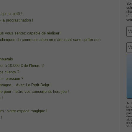
Bon
vot
cha
ui lui plaît !
réa
la procrastination !
vot
ous vous sentez capable de réaliser !
echniques de communication en s’amusant sans quitter son
Associate CCNA (v3.0) Dump
terconnecting Cisco Networking Devices Part 1 (ICND1 v3.0)
 mauvais
ler à 10.000 € de l’heure ?
s clients ?
ernetwork Solutions, Cisco 200-310 PDF
 impression ?
tagne… Avec Le Petit Doigt !
ng (ROUTE v2.0) Exam
ie pour mettre vos concurrents hors-jeu !
 !
p, Implementing Cisco IP Telephony & Video, Part 2(CIPTV2)
Je 
jama
rec
m : votre espace magique !
podc
déve
 !
403 Selling Business Outcomes Questions
aid
lég
vou