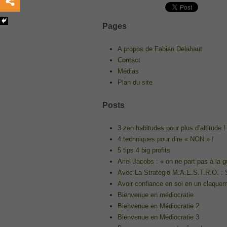
, /
GCFA
Pages
, /
MB6-702 dumps
A propos de Fabian Delahaut
, /
Contact
300-070
Médias
, /
Plan du site
70-980 pdf
Posts
, /
070-685
3 zen habitudes pour plus d’altitude !
, /
4 techniques pour dire « NON » !
070-243
5 tips 4 big profits
, /
Ariel Jacobs : « on ne part pas à la
70-680
Avec La Stratégie M.A.E.S.T.R.O. : S
, /
Avoir confiance en soi en un claquem
PMI-SP
Bienvenue en médiocratie
, /
Bienvenue en Médiocratie 2
300-375 exam
Bienvenue en Médiocratie 3
, /