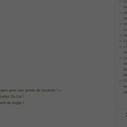
L’
in
Un
re
Vo
c’
N
L’
« 
mo
La
in
bo
di
Co
te
 guerre avec une armée de moutons ! »
sa
ortez Du Lot !
ent de doigts !