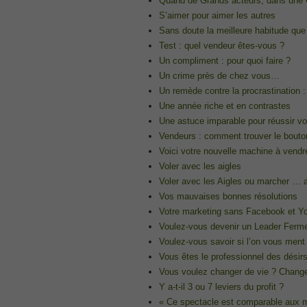
Quand de Grands acteurs, dans une 
CCNA 200-125
S’aimer pour aimer les autres
, Cisco CCNA Cisco Certified Network 
Sans doute la meilleure habitude que
100-105 Answer
Test : quel vendeur êtes-vous ?
, Cisco ICND1 Answer, 100-105 Cisco In
Un compliment : pour quoi faire ?
Answer
Un crime près de chez vous…
Cisco 200-310
Un remède contre la procrastination : 
, CCDA 200-310 Designing for Cisco Int
Une année riche et en contrastes
Cisco CCDP 300-101
Une astuce imparable pour réussir vot
, 300-101 Implementing Cisco IP Routi
Vendeurs : comment trouver le bouton
300-075
Voici votre nouvelle machine à vendr
, CCNP Collaboration 300-075 Exam Dum
Voler avec les aigles
Exam Dump
Voler avec les Aigles ou marcher … 
810-403 Questions
Vos mauvaises bonnes résolutions
, Cisco Business Value Specialist 810-
Votre marketing sans Facebook et Yo
CCNA Collaboration 210-060
Voulez-vous devenir un Leader Ferme
, Cisco Implementing Cisco Collaboratio
Voulez-vous savoir si l’on vous ment
210-260 Dump
Vous êtes le professionnel des désirs
, Cisco CCNA Security Dump, 210-260 I
Vous voulez changer de vie ? Change
PMI PMP
Y a-t-il 3 ou 7 leviers du profit ?
, PMP PMP Project Management Profes
« Ce spectacle est comparable aux mo