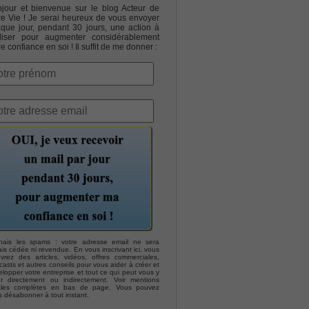
jour et bienvenue sur le blog Acteur de
re Vie ! Je serai heureux de vous envoyer
que jour, pendant 30 jours, une action à
liser pour augmenter considérablement
re confiance en soi ! Il suffit de me donner :
hais les spams : votre adresse email ne sera
is cédée ni revendue. En vous inscrivant ici, vous
evrez des articles, vidéos, offres commerciales,
asts et autres conseils pour vous aider à créer et
lopper votre entreprise et tout ce qui peut vous y
er directement ou indirectement. Voir mentions
ales complètes en bas de page. Vous pouvez
s désabonner à tout instant.