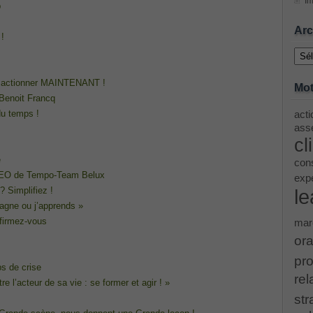
Im
p
ing Cisco Threat Control Solutions PDF
Arc
 !
Archi
ase 12c: Installation and Administration Exam
lez actionner MAINTENANT !
Mot
 Benoit Francq
du temps !
acti
menting Cisco IP Switched Networks (SWITCH v2.0)Questions
asse
cl
 Office 365 Identities and Requirements, Microsoft 070-346
e
cons
 CEO de Tempo-Team Belux
exp
 Simplifiez !
le
ice Architectures Dump
agne ou j’apprends »
ffirmez-vous
mar
troducing Cisco Data Center Technologies Answer
ora
pro
ps de crise
Design and Implementation PDF
rel
tre l’acteur de sa vie : se former et agir ! »
str
etwork Fundamentals Exam