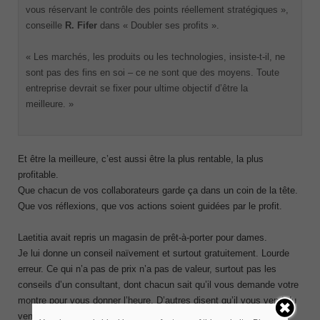
vous réservant le contrôle des points réellement stratégiques »,
conseille
R. Fifer
dans « Doubler ses profits ».
« Les marchés, les produits ou les technologies, insiste-t-il, ne
sont pas des fins en soi – ce ne sont que des moyens. Toute
entreprise devrait se fixer pour ultime objectif d’être la
meilleure. »
Et être la meilleure, c’est aussi être la plus rentable, la plus
profitable.
Que chacun de vos collaborateurs garde ça dans un coin de la tête.
Que vos réflexions, que vos actions soient guidées par le profit.
Laetitia avait repris un magasin de prêt-à-porter pour dames.
Je lui donne un conseil naïvement et surtout gratuitement. Lourde
erreur. Ce qui n’a pas de prix n’a pas de valeur, surtout pas les
conseils d’un consultant, dont chacun sait qu’il vous demande votre
montre pour vous donner l’heure. D’autres disent qu’il vous vend du
vent, ce qui est plus juste. J’aime à dire à ces autres que s’ils