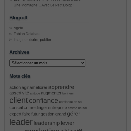
Une Montagne… Avec Le Petit Doigt !
Blogroll
Ageto
Fabian Delahaut
Imaginer, écrire, publier
Archives
Archives
Mots clés
apprendre
action
agir
améliorer
assertivité
augmenter
attitude
bonheur
client
confiance
confiance en soi
conseil
crime
diriger
entreprise
estime de soi
gérer
expert
faire
futur
gestion
grand
leader
leadership
levier