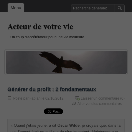
Menu
Acteur de votre vie
Un coup d'accélérateur pour une vie meilleure
Générer du profit : 2 fondamentaux
Posté par
Fabian
le 02/10/2012
Laisser un commentaire
(0)
Aller vers les commentaires
« Quand j’étais jeune, a dit
Oscar Wilde
, je croyais que, dans la
vie, l’argent était ce qu’il y a de plus important. Maintenant que