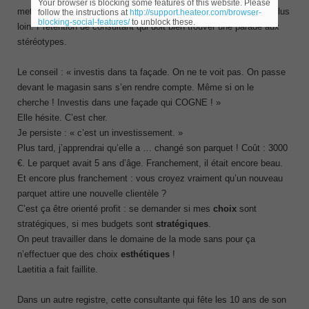
Your browser is blocking some features of this website. Please
mettent une voile devant l’air que je souffle, ils iront plus vite et plus
follow the instructions at
http://support.heateor.com/browser-
blocking-social-features/
to unblock these.
loin. Prétention de consultant qui doit bien trouver une parade aux
stéréotypes.
Le conseil : « investis dans ta façade. On ne te voit pas. On passe
devant le magasin sans s’en rendre compte. Même si on le
cherche ! Investis dans une façade qui COGNE ! »
Elle hésite. C’est cher.
Je persiste : « c’est un investissement. »
Plus tard, j’apprendrai qu’elle a … changé son parquet ! Coût : 3000
€. Le parquet avait 5 ans d’âge. Franchement, il était encore beau.
Et encore plus franchement : vous croyez vraiment qu’un nouveau
parquet attire une nouvelle clientèle ?
C’est ça être orienté profit : se demander si mes
choix
sont
stratégiques, si mes budgets sont
stratégiques
.
On peut travailler dans le domaine de la mode sans pour ça
n’effectuer que des choix
esthétiques
!
Laetitia a fait faillite.
Dans un autre registre, cette consultante qui fête les 10 ans de son