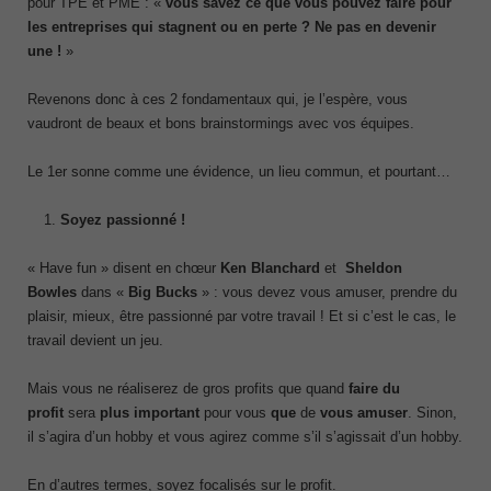
pour TPE et PME : «
vous savez ce que vous pouvez faire pour
les entreprises qui stagnent ou en perte ? Ne pas en devenir
une !
»
Revenons donc à ces 2 fondamentaux qui, je l’espère, vous
vaudront de beaux et bons brainstormings avec vos équipes.
Le 1
er
sonne comme une évidence, un lieu commun, et pourtant…
Soyez passionné !
« Have fun » disent en chœur
Ken Blanchard
et
Sheldon
Bowles
dans «
Big Bucks
» : vous devez vous amuser, prendre du
plaisir, mieux, être passionné par votre travail ! Et si c’est le cas, le
travail devient un jeu.
Mais vous ne réaliserez de gros profits que quand
faire du
profit
sera
plus important
pour vous
que
de
vous amuser
. Sinon,
il s’agira d’un hobby et vous agirez comme s’il s’agissait d’un hobby.
En d’autres termes, soyez focalisés sur le profit.