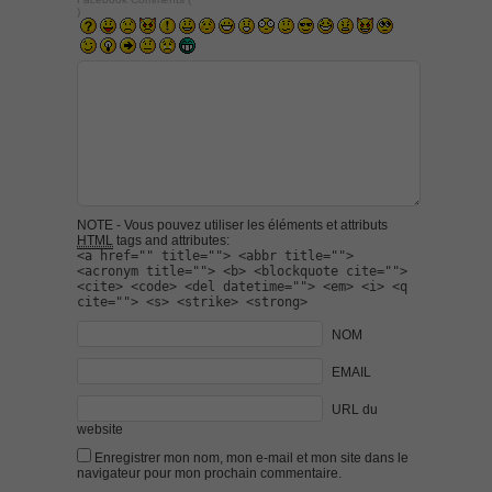
)
NOTE - Vous pouvez utiliser les éléments et attributs
HTML
tags and attributes:
<a href="" title=""> <abbr title="">
<acronym title=""> <b> <blockquote cite="">
<cite> <code> <del datetime=""> <em> <i> <q
cite=""> <s> <strike> <strong>
NOM
EMAIL
URL du
website
Enregistrer mon nom, mon e-mail et mon site dans le
navigateur pour mon prochain commentaire.