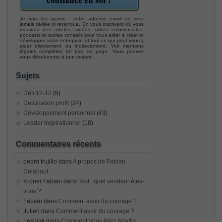
Je hais les spams : votre adresse email ne sera
jamais cédée ni revendue. En vous inscrivant ici, vous
recevrez des articles, vidéos, offres commerciales,
podcasts et autres conseils pour vous aider à créer et
développer votre entreprise et tout ce qui peut vous y
aider directement ou indirectement. Voir mentions
légales complètes en bas de page. Vous pouvez
vous désabonner à tout instant.
Sujets
Défi 12-12
(6)
Destination profit
(24)
Développement personnel
(43)
Leader Inspirationnel
(18)
Commentaires récents
pedro trujillo
dans
A propos de Fabian
Delahaut
Kroner Fabian
dans
Test : quel vendeur êtes-
vous ?
Fabian
dans
Comment avoir du courage ?
Julien
dans
Comment avoir du courage ?
Lesniak
dans
Comment Vous Allez Abattre