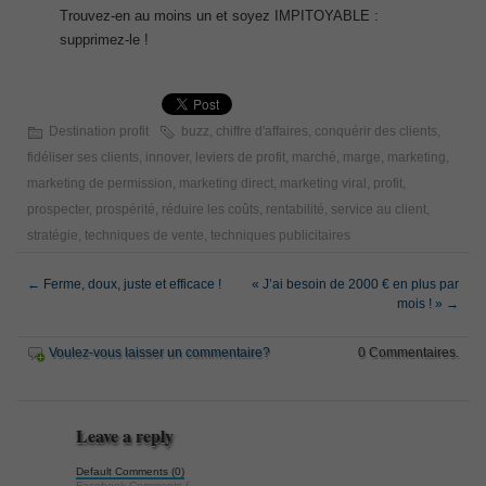
Trouvez-en au moins un et soyez IMPITOYABLE :
supprimez-le !
Destination profit
buzz
,
chiffre d'affaires
,
conquérir des clients
,
fidéliser ses clients
,
innover
,
leviers de profit
,
marché
,
marge
,
marketing
,
marketing de permission
,
marketing direct
,
marketing viral
,
profit
,
prospecter
,
prospérité
,
réduire les coûts
,
rentabilité
,
service au client
,
stratégie
,
techniques de vente
,
techniques publicitaires
←
Ferme, doux, juste et efficace !
« J’ai besoin de 2000 € en plus par
mois ! »
→
Voulez-vous laisser un commentaire?
0 Commentaires.
Leave a reply
Default Comments (0)
Facebook Comments (