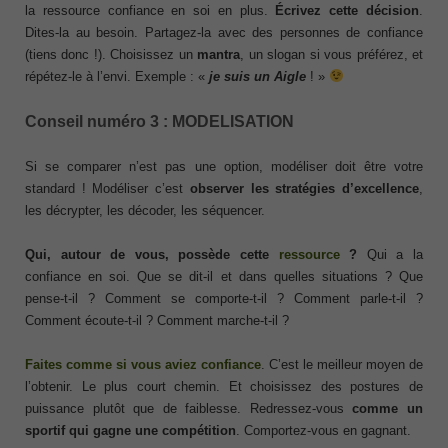
la ressource confiance en soi en plus.
Écrivez cette décision
.
Dites-la au besoin. Partagez-la avec des personnes de confiance
(tiens donc !). Choisissez un
mantra
, un slogan si vous préférez, et
répétez-le à l’envi. Exemple : «
je suis un Aigle
! »
Conseil numéro 3 : MODELISATION
Si se comparer n’est pas une option, modéliser doit être votre
standard ! Modéliser c’est
observer les stratégies d’excellence
,
les décrypter, les décoder, les séquencer.
Qui, autour de vous, possède cette
ressource
?
Qui a la
confiance en soi. Que se dit-il et dans quelles situations ? Que
pense-t-il ? Comment se comporte-t-il ? Comment parle-t-il ?
Comment écoute-t-il ? Comment marche-t-il ?
Faites comme si vous aviez confiance
. C’est le meilleur moyen de
l’obtenir. Le plus court chemin. Et choisissez des postures de
puissance plutôt que de faiblesse. Redressez-vous
comme un
sportif qui gagne une compétition
. Comportez-vous en gagnant.