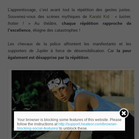
L’apprentissage, c’est avant tout la répétition des gestes justes.
Souvenez-vous des scènes mythiques de
Karaté Kid
: «
lustrer,
frotter !
» Au théâtre,
chaque répétition rapproche de
l’excellence
, éloigne des catastrophes !
Les chevaux de la police affrontent les manifestants et les
supporters de Jupiler
à force de désensibilisation. Car
la peur
également est désapprise par la répétition
.
Your browser is blocking some features of this website. Please
follow the instructions at
http://support.heateor.com/browser-
blocking-social-features/
to unblock these.