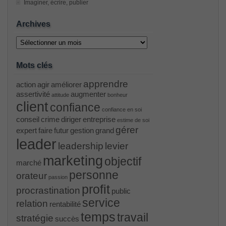
Imaginer, écrire, publier
Archives
Archives
Mots clés
apprendre
action
agir
améliorer
assertivité
augmenter
attitude
bonheur
client
confiance
confiance en soi
conseil
crime
diriger
entreprise
estime de soi
gérer
expert
faire
futur
gestion
grand
leader
leadership
levier
marketing
objectif
marché
personne
orateur
passion
profit
procrastination
public
service
relation
rentabilité
temps
travail
stratégie
succès