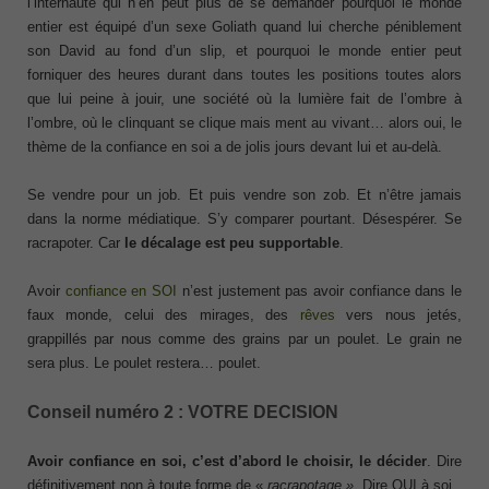
l’internaute qui n’en peut plus de se demander pourquoi le monde
entier est équipé d’un sexe Goliath quand lui cherche péniblement
son David au fond d’un slip, et pourquoi le monde entier peut
forniquer des heures durant dans toutes les positions toutes alors
que lui peine à jouir, une société où la lumière fait de l’ombre à
l’ombre, où le clinquant se clique mais ment au vivant… alors oui, le
thème de la confiance en soi a de jolis jours devant lui et au-delà.
Se vendre pour un job. Et puis vendre son zob. Et n’être jamais
dans la norme médiatique. S’y comparer pourtant. Désespérer. Se
racrapoter. Car
le décalage est peu supportable
.
Avoir
confiance en SOI
n’est justement pas avoir confiance dans le
faux monde, celui des mirages, des
rêves
vers nous jetés,
grappillés par nous comme des grains par un poulet. Le grain ne
sera plus. Le poulet restera… poulet.
Conseil numéro 2 : VOTRE DECISION
Avoir confiance en soi, c’est d’abord le choisir, le décider
. Dire
définitivement non à toute forme de «
racrapotage »
. Dire OUI à soi.