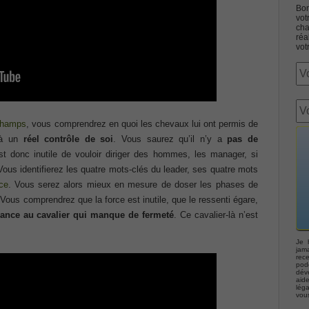
Bon
vot
cha
réa
vot
Associate CCNA (v3.0) Dump
champs
, vous comprendrez en quoi les chevaux lui ont permis de
terconnecting Cisco Networking Devices Part 1 (ICND1 v3.0)
r à un
réel contrôle de soi
. Vous saurez qu’il n’y a
pas de
est donc inutile de vouloir diriger des hommes, les manager, si
ernetwork Solutions, Cisco 200-310 PDF
 identifierez les quatre mots-clés du leader, ses quatre mots
ce
. Vous serez alors mieux en mesure de doser les phases de
Vous comprendrez que la force est inutile, que le ressenti égare,
ng (ROUTE v2.0) Exam
iance au cavalier qui manque de fermeté
. Ce cavalier-là n’est
p, Implementing Cisco IP Telephony & Video, Part 2(CIPTV2)
Je 
jama
rec
podc
déve
403 Selling Business Outcomes Questions
aid
lég
vou