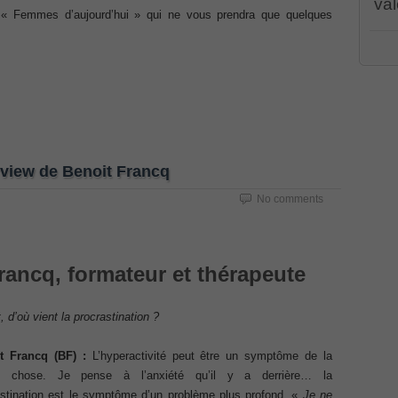
val
« Femmes d’aujourd’hui » qui ne vous prendra que quelques
Associate CCNA (v3.0) Dump
PR00
CWSP
terconnecting Cisco Networking Devices Part 1 (ICND1 v3.0)
PEG
001 
070
,
/
PMI
dum
ernetwork Solutions, Cisco 200-310 PDF
Cert
100-
Cisc
ng (ROUTE v2.0) Exam
erview de Benoit Francq
Part
CCDA
Solu
No comments
101
,
p, Implementing Cisco IP Telephony & Video, Part 2(CIPTV2)
(ROU
Coll
Impl
2(C
403 Selling Business Outcomes Questions
rancq, formateur et thérapeute
Cisc
Busi
Coll
n Devices (CICD) Practice
Cisc
 d’où vient la procrastination ?
210
210-
Dum
mplementing Cisco Network Security Dump
t Francq (BF) :
L’hyperactivité peut être un symptôme de la
Prof
Certi
 chose. Je pense à l’anxiété qu’il y a derrière… la
Syst
sional, PMI PMP Answer
Micro
astination est le symptôme d’un problème plus profond. «
Je ne