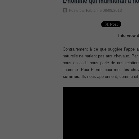
L’homme qui murmurait à not
, /
Posté par
Fabian
le
08/08/2013
GCFA
, /
MB6-702 dumps
, /
Interview 
300-070
Contrairement à ce que suggère l’appellat
, /
naturelle ne parlent pas aux chevaux. Par c
70-980 pdf
nous en a dit nous parle de nos relation
, /
l’homme. Pour Pierre, pour moi,
les che
070-685
sommes
. Ils nous apprennent, comme d
, /
070-243
, /
70-680
, /
PMI-SP
, /
300-375 exam
, /