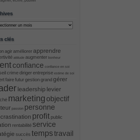
aginer, écrire, publier
hives
ves
s clés
apprendre
on
agir
améliorer
rtivité
augmenter
attitude
bonheur
ient
confiance
confiance en soi
eil
crime
diriger
entreprise
estime de soi
gérer
ert
faire
futur
gestion
grand
ader
leadership
levier
marketing
objectif
ché
personne
teur
passion
profit
crastination
public
service
ation
rentabilité
temps
travail
atégie
succès