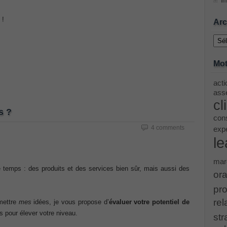
Im
 !
ing Cisco Threat Control Solutions PDF
Arc
Archi
ase 12c: Installation and Administration Exam
Mot
acti
menting Cisco IP Switched Networks (SWITCH v2.0)Questions
asse
cl
s ?
 Office 365 Identities and Requirements, Microsoft 070-346
cons
4 comments
exp
le
ice Architectures Dump
mar
 temps : des produits et des services bien sûr, mais aussi des
troducing Cisco Data Center Technologies Answer
ora
pro
Design and Implementation PDF
rel
umettre
mes
idées, je vous propose d’
évaluer
votre potentiel de
s pour élever votre niveau.
str
etwork Fundamentals Exam