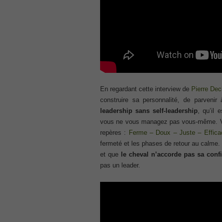
70-345 pdf
, /
4A0-107 dumps
, /
CCNA 200-125
, Cisco CCNA Cisco Certified Network 
100-105 Answer
En regardant cette interview de
Pierre De
, Cisco ICND1 Answer, 100-105 Cisco In
Answer
construire sa personnalité, de parveni
Cisco 200-310
leadership sans self-leadership
, qu’il 
, CCDA 200-310 Designing for Cisco Int
vous ne vous managez pas vous-même. Vous
repères :
Ferme – Doux – Juste – Effica
Cisco CCDP 300-101
fermeté et les phases de retour au calme. 
, 300-101 Implementing Cisco IP Routi
et que
le cheval n’accorde pas sa conf
300-075
pas un leader.
, CCNP Collaboration 300-075 Exam Dum
Exam Dump
810-403 Questions
, Cisco Business Value Specialist 810-
CCNA Collaboration 210-060