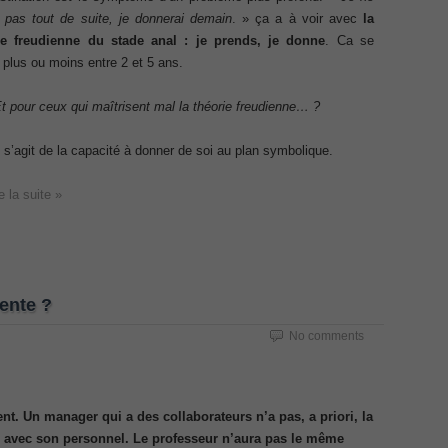
Exam
 pas tout de suite, je donnerai demain
. » ça a à voir avec
la
Exa
Appl
ecurity Professional PDF
ie freudienne du stade anal : je prends, je donne
. Ca se
Micr
plus ou moins entre 2 et 5 ans.
Offi
Ques
70-534 Exam, Architecting Microsoft Azure Solutions Exam
DCV 
t pour ceux qui maîtrisent mal la théorie freudienne… ?
Profe
Delt
very Fundamentals Dumps
Secu
Netw
l s’agit de la capacité à donner de soi au plan symbolique.
Dum
070 
ies and Requirements Questions
Part
e la suite »
300-
Cont
Mware Certified Professional 6 ¨C Data Center Virtualization
Data
Inst
Netw
Net
Cisco Edge Network Security Solutions, Cisco 300-206 Dump
CCDP
ente ?
IP S
Micr
Mana
ony & Video, Part 1(CIPTV1) Answer
No comments
Requ
CCD
Netw
ing Cisco Threat Control Solutions PDF
CCNA
Cisc
232 
ent. Un manager qui a des collaborateurs n’a pas, a priori, la
Desi
ase 12c: Installation and Administration Exam
r avec son personnel. Le professeur n’aura pas le même
200-