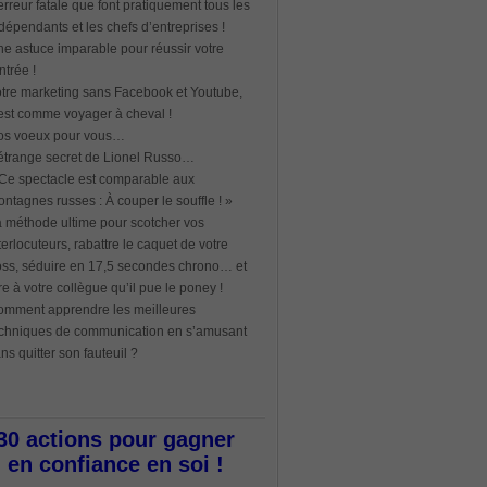
erreur fatale que font pratiquement tous les
dépendants et les chefs d’entreprises !
e astuce imparable pour réussir votre
ntrée !
tre marketing sans Facebook et Youtube,
est comme voyager à cheval !
os voeux pour vous…
étrange secret de Lionel Russo…
Ce spectacle est comparable aux
ntagnes russes : À couper le souffle ! »
 méthode ultime pour scotcher vos
terlocuteurs, rabattre le caquet de votre
ss, séduire en 17,5 secondes chrono… et
re à votre collègue qu’il pue le poney !
mment apprendre les meilleures
chniques de communication en s’amusant
ns quitter son fauteuil ?
30 actions pour gagner
en confiance en soi !