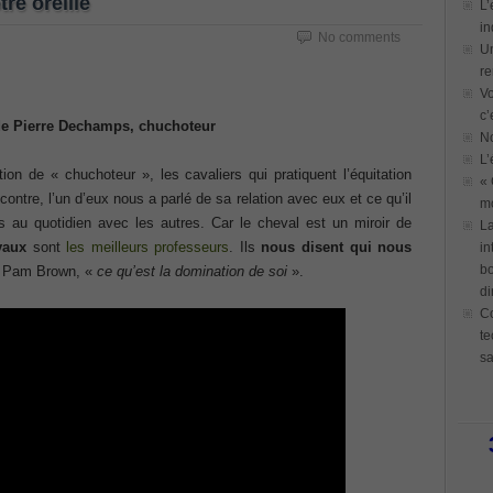
re oreille
L’
in
No comments
Un
re
Vo
c’
de Pierre Dechamps, chuchoteur
N
L’
ion de « chuchoteur », les cavaliers qui pratiquent l’équitation
« 
ontre, l’un d’eux nous a parlé de sa relation avec eux et ce qu’il
mo
s au quotidien avec les autres. Car le cheval est un miroir de
La
vaux
sont
les meilleurs professeurs
. Ils
nous disent qui nous
in
bo
it Pam Brown, «
ce qu’est la domination de soi
».
di
Co
te
sa