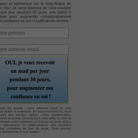
jour et bienvenue sur le blog Acteur de
re Vie ! Je serai heureux de vous envoyer
que jour, pendant 30 jours, une action à
liser pour augmenter considérablement
re confiance en soi ! Il suffit de me donner :
hais les spams : votre adresse email ne sera
is cédée ni revendue. En vous inscrivant ici, vous
evrez des articles, vidéos, offres commerciales,
asts et autres conseils pour vous aider à créer et
lopper votre entreprise et tout ce qui peut vous y
er directement ou indirectement. Voir mentions
ales complètes en bas de page. Vous pouvez
s désabonner à tout instant.