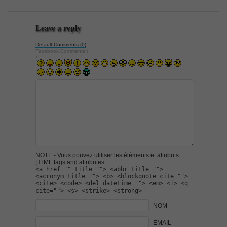
Leave a reply
Default Comments (0)
Facebook Comments (
)
NOTE - Vous pouvez utiliser les éléments et attributs
HTML
tags and attributes:
<a href="" title=""> <abbr title="">
<acronym title=""> <b> <blockquote cite="">
<cite> <code> <del datetime=""> <em> <i> <q
cite=""> <s> <strike> <strong>
NOM
EMAIL