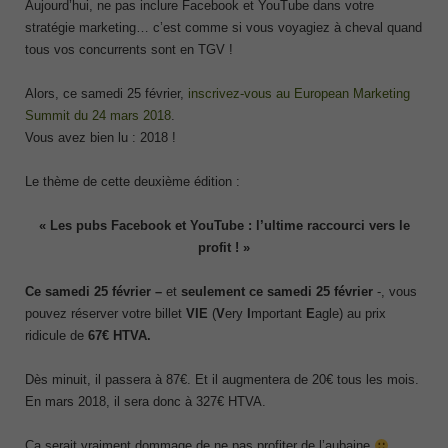
Aujourd’hui, ne pas inclure Facebook et YouTube dans votre
stratégie marketing… c’est comme si vous voyagiez à cheval quand
tous vos concurrents sont en TGV !
Alors, ce samedi 25 février,
inscrivez-vous au European Marketing
Summit du 24 mars 2018
.
Vous avez bien lu : 2018 !
Le thème de cette deuxième édition :
« Les pubs Facebook et YouTube : l’ultime raccourci vers le
profit ! »
Ce samedi 25 février
–
et
seulement ce samedi 25 février
-, vous
pouvez réserver votre billet
VIE
(
V
ery
I
mportant
E
agle) au prix
ridicule de
67€ HTVA.
Dès minuit, il passera à 87€. Et il augmentera de 20€ tous les mois.
En mars 2018, il sera donc à 327€ HTVA.
Ça serait vraiment dommage de ne pas profiter de l’aubaine