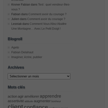
Kroner Fabian
dans
Test : quel vendeur êtes-
vous ?
Fabian
dans
Comment avoir du courage ?
Julien
dans
Comment avoir du courage ?
Lesniak
dans
Comment Vous Allez Abattre
Une Montagne… Avec Le Petit Doigt !
Blogroll
Ageto
Fabian Delahaut
Imaginer, écrire, publier
Archives
Archives
Mots clés
apprendre
action
agir
améliorer
assertivité
augmenter
attitude
bonheur
client
confiance