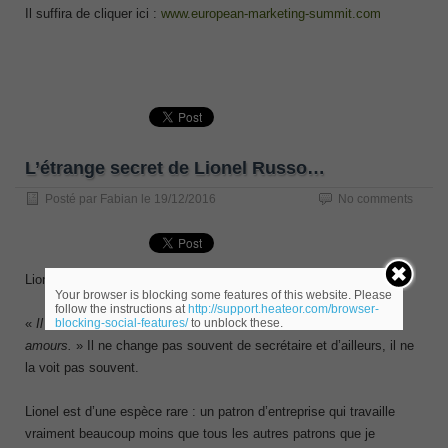
Il suffira de cliquer ici :
www.european-marketing-summit.com
L’étrange secret de Lionel Russo…
Posté par
Fabian
le
19/12/2016
No comments
Lionel Russo est un homme heureux, comblé.
Your browser is blocking some features of this website. Please
follow the instructions at
http://support.heateor.com/browser-
blocking-social-features/
to unblock these.
«
Il a du succès dans ses affaires, il a du succès dans ses
amours.
» Il ne change pas souvent de secrétaire et d’ailleurs, il ne
la voit pas souvent.
Lionel est d’une espèce rare : un patron d’entreprise qui travaille
vraiment beaucoup moins que tous les autres patrons que je