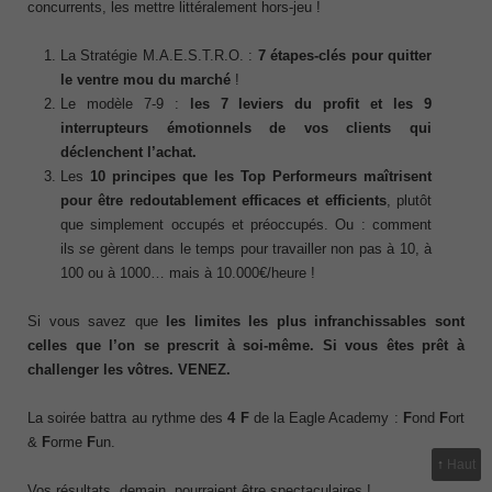
concurrents, les mettre littéralement hors-jeu !
La Stratégie M.A.E.S.T.R.O. :
7 étapes-clés pour quitter
le ventre mou du marché
!
Le modèle 7-9 :
les 7 leviers du profit et les 9
interrupteurs émotionnels de vos clients qui
déclenchent l’achat.
Les
10 principes que les Top Performeurs maîtrisent
pour être redoutablement efficaces
et efficients
, plutôt
que simplement occupés et préoccupés. Ou : comment
ils
se
gèrent dans le temps pour travailler non pas à 10, à
100 ou à 1000… mais à 10.000€/heure !
Si vous savez que
les limites les plus infranchissables sont
celles que l’on se prescrit à soi-même. Si vous êtes prêt à
challenger les vôtres. VENEZ.
La soirée battra au rythme des
4 F
de la Eagle Academy :
F
ond
F
ort
&
F
orme
F
un.
↑
Haut
Vos résultats, demain, pourraient être spectaculaires !