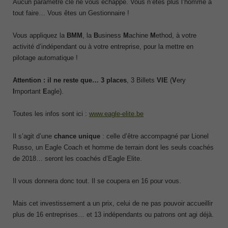
Aucun paramètre clé ne vous échappe. Vous n’êtes plus l’homme à
tout faire… Vous êtes un Gestionnaire !
Vous appliquez la
BMM
, la
B
usiness
M
achine
M
ethod, à votre
activité d’indépendant ou à votre entreprise, pour la mettre en
pilotage automatique !
Attention : il ne reste que… 3 places
, 3 Billets
VIE
(
V
ery
I
mportant
E
agle).
Toutes les infos sont ici :
www.eagle-elite.be
Il s’agit d’une
chance unique
: celle d’être accompagné par Lionel
Russo, un Eagle Coach et homme de terrain dont les seuls coachés
de 2018… seront les coachés d’Eagle Elite.
Il vous donnera donc tout. Il se coupera en 16 pour vous.
Mais cet investissement a un prix, celui de ne pas pouvoir accueillir
plus de 16 entreprises… et 13 indépendants ou patrons ont agi déjà.