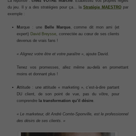
La réponse :
créez VOTRE marché
. Etablissez vos propres règles
du jeu. Il y a des stratégies pour ça… la
Stratégie MAESTRO
par
exemple :
M
arque : une
Belle Marque
, comme dit mon ami (et
expert)
David Breysse
, connectée au cœur de ses clients
devenus de vrais fans !
« Alignez votre être et votre paraître »
, ajoute David.
Tenez vos promesses, allez même au-delà en promettant
moins et donnant plus !
A
ttitude : une attitude « marketing », c’est-à-dire partant
DU client, de son point de vue, pas du vôtre, pour
comprendre
la transformation qu’il désire
.
« Le marketeur, dit André Comte-Sponville, est le professionnel
des désirs de ses clients. »