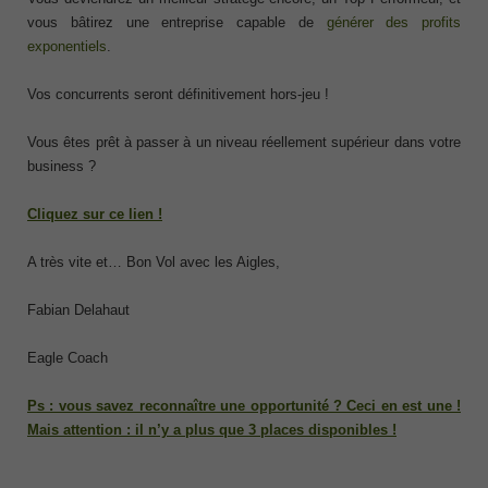
vous bâtirez une entreprise capable de
générer des profits
exponentiels
.
Vos concurrents seront définitivement hors-jeu !
Vous êtes prêt à passer à un niveau réellement supérieur dans votre
business ?
Cliquez sur ce lien !
A très vite et… Bon Vol avec les Aigles,
Fabian Delahaut
Eagle Coach
Ps : vous savez reconnaître une opportunité ? Ceci en est une !
Mais attention : il n’y a plus que 3 places disponibles !