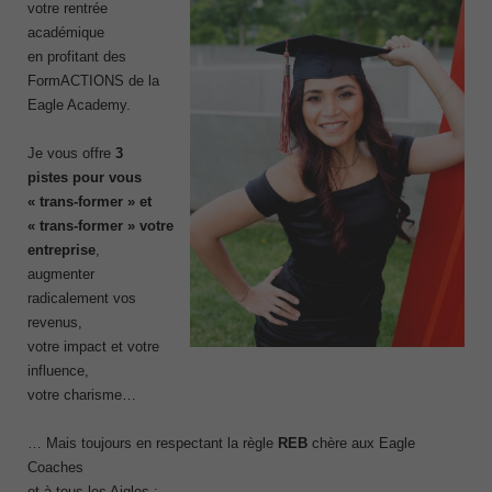
votre rentrée
académique
en profitant des
FormACTIONS de la
Eagle Academy.
Je vous offre
3
pistes pour
vous
« trans-former » et
« trans-former » votre
entreprise
,
augmenter
radicalement vos
revenus,
votre impact et votre
influence,
votre charisme…
… Mais toujours en respectant la règle
REB
chère aux Eagle
Coaches
et à tous les Aigles :