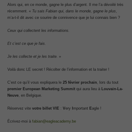
Alors qui, en ce monde, gagne le plus d’argent. Il me l’a dévoilé très
récemment. «
Tu sais Fabian qui, dans le monde, gagne le plus
,
m’a-t-il dit avec ce sourire de connivence que je lui connais bien ?
Ceux qui collectent les informations.
Et c’est ce que je fais.
Je les collecte et je les traite.
»
Voilà donc LE secret ! Récolter de l’information et la traiter !
C’est ce qu’il vous expliquera le
25 février prochain
, lors du tout
premier European Marketing Summit
qui aura lieu à
Louvain-La-
Neuve
, en Belgique.
Réservez vite
votre billet VIE
:
V
ery
I
mportant
E
agle !
Écrivez-moi à
fabian@eagleacademy.be