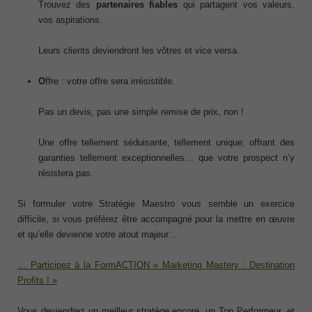
Trouvez des
partenaires fiables
qui partagent vos valeurs,
vos aspirations.
Leurs clients deviendront les vôtres et vice versa.
O
ffre : votre offre sera irrésistible.
Pas un devis, pas une simple remise de prix, non !
Une offre tellement séduisante, tellement unique, offrant des
garanties tellement exceptionnelles… que votre prospect n’y
résistera pas.
Si formuler votre Stratégie Maestro vous semble un exercice
difficile, si vous préférez être accompagné pour la mettre en œuvre
et qu’elle devienne votre atout majeur…
… Participez à la FormACTION « Marketing Mastery : Destination
Profits ! »
Vous deviendrez un meilleur stratège encore, un Top Performeur, et