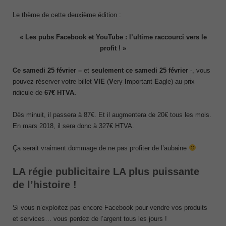
Le thème de cette deuxième édition :
« Les pubs Facebook et YouTube : l’ultime raccourci vers le
profit ! »
Ce samedi 25 février
–
et
seulement ce samedi 25 février
-, vous
pouvez réserver votre billet
VIE
(
V
ery
I
mportant
E
agle) au prix
ridicule de
67€ HTVA.
Dès minuit, il passera à 87€. Et il augmentera de 20€ tous les mois.
En mars 2018, il sera donc à 327€ HTVA.
Ça serait vraiment dommage de ne pas profiter de l’aubaine
LA régie publicitaire LA plus puissante
de l’histoire !
Si vous n’exploitez pas encore Facebook pour vendre vos produits
et services… vous perdez de l’argent tous les jours !