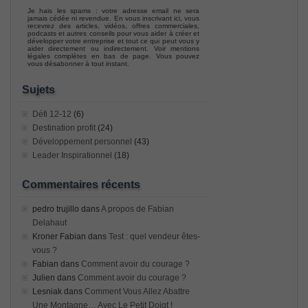
Je hais les spams : votre adresse email ne sera
jamais cédée ni revendue. En vous inscrivant ici, vous
recevrez des articles, vidéos, offres commerciales,
podcasts et autres conseils pour vous aider à créer et
développer votre entreprise et tout ce qui peut vous y
aider directement ou indirectement. Voir mentions
légales complètes en bas de page. Vous pouvez
vous désabonner à tout instant.
Sujets
Défi 12-12
(6)
Destination profit
(24)
Développement personnel
(43)
Leader Inspirationnel
(18)
Commentaires récents
pedro trujillo
dans
A propos de Fabian
Delahaut
Kroner Fabian
dans
Test : quel vendeur êtes-
vous ?
Fabian
dans
Comment avoir du courage ?
Julien
dans
Comment avoir du courage ?
Lesniak
dans
Comment Vous Allez Abattre
Une Montagne… Avec Le Petit Doigt !