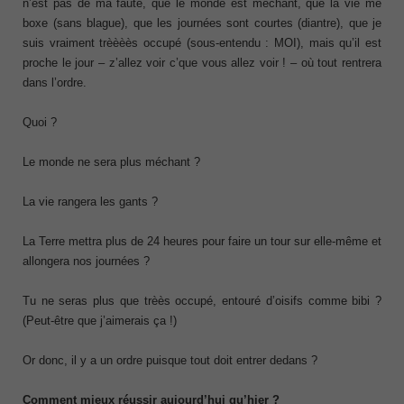
n’est pas de ma faute, que le monde est méchant, que la vie me
boxe (sans blague), que les journées sont courtes (diantre), que je
suis vraiment trèèèès occupé (sous-entendu : MOI), mais qu’il est
proche le jour – z’allez voir c’que vous allez voir ! – où tout rentrera
dans l’ordre.
Quoi ?
Le monde ne sera plus méchant ?
La vie rangera les gants ?
La Terre mettra plus de 24 heures pour faire un tour sur elle-même et
allongera nos journées ?
Tu ne seras plus que trèès occupé, entouré d’oisifs comme bibi ?
(Peut-être que j’aimerais ça !)
Or donc, il y a un ordre puisque tout doit entrer dedans ?
Comment mieux réussir aujourd’hui qu’hier ?