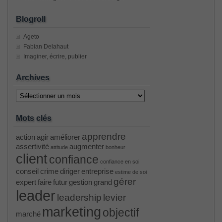
Blogroll
Ageto
Fabian Delahaut
Imaginer, écrire, publier
Archives
Archives
Mots clés
apprendre
action
agir
améliorer
assertivité
augmenter
attitude
bonheur
client
confiance
confiance en soi
conseil
crime
diriger
entreprise
estime de soi
gérer
expert
faire
futur
gestion
grand
leader
leadership
levier
marketing
objectif
marché