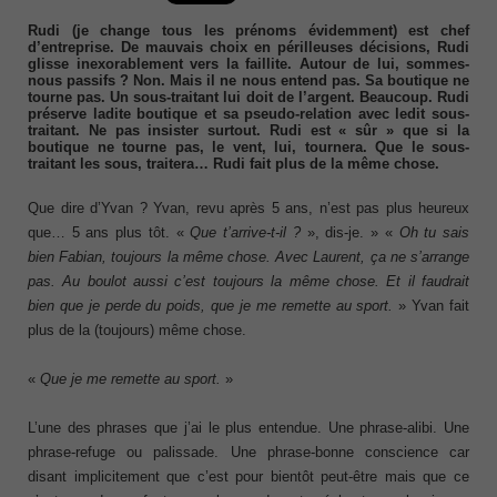
Rudi (je change tous les prénoms évidemment) est chef
d’entreprise. De mauvais choix en périlleuses décisions, Rudi
glisse inexorablement vers la faillite. Autour de lui, sommes-
nous passifs ? Non. Mais il ne nous entend pas. Sa boutique ne
tourne pas. Un sous-traitant lui doit de l’argent. Beaucoup. Rudi
préserve ladite boutique et sa pseudo-relation avec ledit sous-
traitant. Ne pas insister surtout. Rudi est « sûr » que si la
boutique ne tourne pas, le vent, lui, tournera. Que le sous-
traitant les sous, traitera… Rudi fait plus de la même chose.
Que dire d’Yvan ? Yvan, revu après 5 ans, n’est pas plus heureux
que… 5 ans plus tôt. «
Que t’arrive-t-il ?
», dis-je. » «
Oh tu sais
bien Fabian, toujours la même chose. Avec Laurent, ça ne s’arrange
pas. Au boulot aussi c’est toujours la même chose. Et il faudrait
bien que je perde du poids, que je me remette au sport.
» Yvan fait
plus de la (toujours) même chose.
«
Que je me remette au sport.
»
L’une des phrases que j’ai le plus entendue. Une phrase-alibi. Une
phrase-refuge ou palissade. Une phrase-bonne conscience car
disant implicitement que c’est pour bientôt peut-être mais que ce