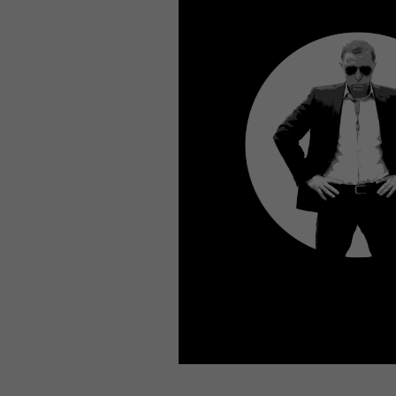
70-345 pdf
, /
4A0-107 dumps
, /
CCNA 200-125
, Cisco CCNA Cisco Certified Network 
100-105 Answer
, Cisco ICND1 Answer, 100-105 Cisco In
Answer
Cisco 200-310
, CCDA 200-310 Designing for Cisco Int
Cisco CCDP 300-101
, 300-101 Implementing Cisco IP Routi
300-075
, CCNP Collaboration 300-075 Exam Dum
Exam Dump
810-403 Questions
, Cisco Business Value Specialist 810-
CCNA Collaboration 210-060