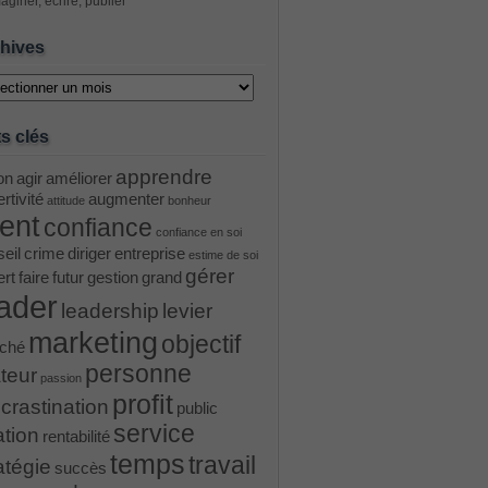
aginer, écrire, publier
hives
ves
s clés
apprendre
on
agir
améliorer
rtivité
augmenter
attitude
bonheur
ient
confiance
confiance en soi
eil
crime
diriger
entreprise
estime de soi
gérer
ert
faire
futur
gestion
grand
ader
leadership
levier
marketing
objectif
ché
personne
teur
passion
profit
crastination
public
service
ation
rentabilité
temps
travail
atégie
succès