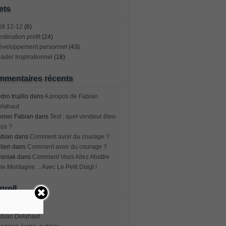
ets
fi 12-12
(6)
stination profit
(24)
éveloppement personnel
(43)
ader Inspirationnel
(18)
mentaires récents
dro trujillo
dans
A propos de Fabian
elahaut
oner Fabian
dans
Test : quel vendeur êtes-
us ?
abian
dans
Comment avoir du courage ?
lien
dans
Comment avoir du courage ?
esniak
dans
Comment Vous Allez Abattre
e Montagne… Avec Le Petit Doigt !
groll
geto
abian Delahaut