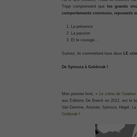
300-207
Tripp comprennent que
les grands viv
, CCNP Security 300-207 PDF, Implement
comportements communs, reposants sur 
1Z0-062 Exam
, Oracle Database 1Z0-062 Oracle Datab
La présence
La passion
CompTIA Network+ N10-006
Et le courage…
, CompTIA CompTIA Network+ Dumps
300-115 Questions
Surtout, ils commettent tous deux
LE crim
, Cisco CCDP Questions, 300-115 Imple
Microsoft 070-346
De Spinoza à Goldorak !
, Microsoft Office 365 070-346 Managing
Practice
Cisco CCDP 300-320
, 300-320 Designing Cisco Network Serv
Mon premier livre, «
Le crime de l’orateur
640-916
aux Editions De Boeck en 2012, est la 
, CCNA Data Center 640-916 Answer, In
Van Damme, Aristote, Spinoza, Hegel, L
648-232 PDF
Goldorak
!
, APE 648-232 Cisco WebEx Solutions 
CCNA Wireless 200-355
, Cisco Implementing Cisco Wireless N