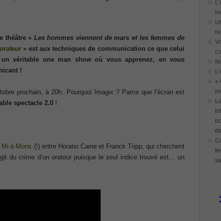
L’
in
Un
re
e théâtre «
Les hommes viennent de mars et les femmes de
Vo
orateur
» est aux techniques de communication ce que celui
c’
 un véritable one man show où vous apprenez, en vous
N
icant !
L’
« 
mo
ctobre prochain, à 20h. Pourquoi Imagix ? Parce que l’écran est
La
table spectacle 2.0
!
in
bo
di
Co
 Mi-à-Mons
(!) entre Horatio Caine et Franck Tripp, qui cherchent
te
’agit du crime d’un orateur puisque le seul indice trouvé est… un
sa