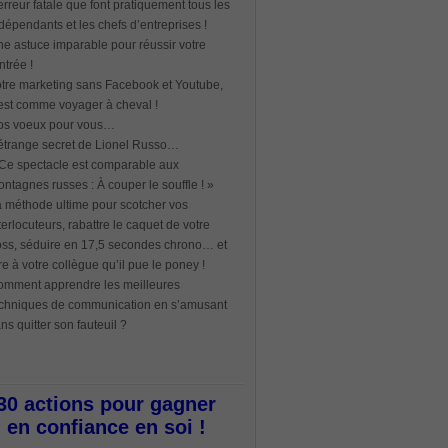
erreur fatale que font pratiquement tous les
dépendants et les chefs d’entreprises !
e astuce imparable pour réussir votre
ntrée !
tre marketing sans Facebook et Youtube,
est comme voyager à cheval !
os voeux pour vous…
étrange secret de Lionel Russo…
Ce spectacle est comparable aux
ntagnes russes : À couper le souffle ! »
 méthode ultime pour scotcher vos
terlocuteurs, rabattre le caquet de votre
ss, séduire en 17,5 secondes chrono… et
re à votre collègue qu’il pue le poney !
mment apprendre les meilleures
chniques de communication en s’amusant
ns quitter son fauteuil ?
30 actions pour gagner
en confiance en soi !