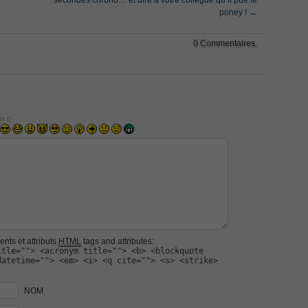
secondes chrono… et dire à votre collègue qu’il pue le
Netw
poney !
→
Cisc
CCNA
ICND
0 Commentaires.
Cisc
menting Cisco IP Switched Networks (SWITCH v2.0)Questions
Ans
Desi
Cisc
101 
 Office 365 Identities and Requirements, Microsoft 070-346
v2.0
075 
Tele
s (
)
810-
ice Architectures Dump
Spec
Ques
Impl
troducing Cisco Data Center Technologies Answer
(CIC
Secu
Netw
Proj
Design and Implementation PDF
Ans
Cert
Prof
etwork Fundamentals Exam
Micr
Micr
nts et attributs
HTML
tags and attributes:
Certi
itle=""> <acronym title=""> <b> <blockquote
Fun
Associate CCNA (v3.0) Dump
datetime=""> <em> <i> <q cite=""> <s> <strike>
346
,
and 
Prac
terconnecting Cisco Networking Devices Part 1 (ICND1 v3.0)
NOM
621D
Cente