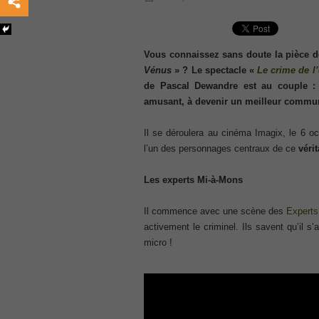
, /
GCFA
, /
Vous connaissez sans doute la pièce d
MB6-702 dumps
Vénus
» ? Le spectacle «
Le crime de l’
, /
de Pascal Dewandre est au couple :
300-070
amusant, à devenir un meilleur commun
, /
70-980 pdf
Il se déroulera au cinéma Imagix, le 6 o
, /
l’un des personnages centraux de ce
véri
070-685
Les experts Mi-à-Mons
, /
070-243
Il commence avec une scène des
Experts
, /
activement le criminel. Ils savent qu’il s
70-680
micro !
, /
PMI-SP
, /
300-375 exam
, /