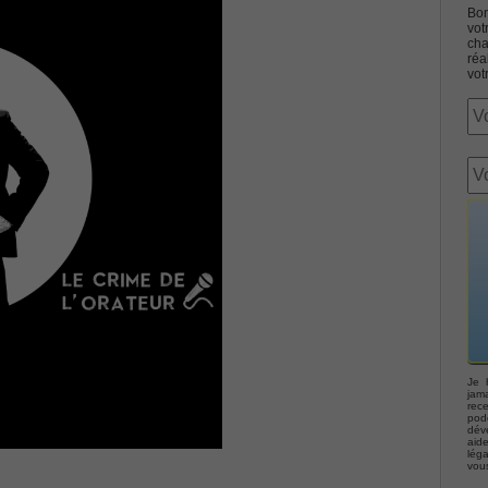
Bon
vot
cha
réa
vot
Associate CCNA (v3.0) Dump
terconnecting Cisco Networking Devices Part 1 (ICND1 v3.0)
ernetwork Solutions, Cisco 200-310 PDF
ng (ROUTE v2.0) Exam
p, Implementing Cisco IP Telephony & Video, Part 2(CIPTV2)
Je 
jama
rec
podc
déve
403 Selling Business Outcomes Questions
aid
lég
vou