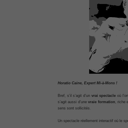
CCNA 200-125
, Cisco CCNA Cisco Certified Network 
100-105 Answer
, Cisco ICND1 Answer, 100-105 Cisco In
Answer
Cisco 200-310
, CCDA 200-310 Designing for Cisco Int
Cisco CCDP 300-101
, 300-101 Implementing Cisco IP Routi
300-075
, CCNP Collaboration 300-075 Exam Dum
Exam Dump
810-403 Questions
Horatio Caine, Expert Mi-à-Mons !
, Cisco Business Value Specialist 810-
CCNA Collaboration 210-060
Bref, s’il s’agit d’un
vrai spectacle
où l’on
, Cisco Implementing Cisco Collaboratio
s’agit aussi d’une
vraie formation
, riche
210-260 Dump
sens sont sollicités.
, Cisco CCNA Security Dump, 210-260 I
PMI PMP
Un spectacle réellement interactif où le spec
, PMP PMP Project Management Profes