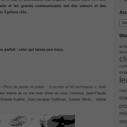
Im
ants et les grands communicants ont des valeurs et des
ing Cisco Threat Control Solutions PDF
Arc
3 piliers clés
:
Archi
ase 12c: Installation and Administration Exam
Mot
acti
e parfait : celui qui laisse une trace.
menting Cisco IP Switched Networks (SWITCH v2.0)Questions
asse
cl
 Office 365 Identities and Requirements, Microsoft 070-346
cons
exp
le
ice Architectures Dump
 – Prise de parole en public : 3 secrets et 60 techniques
», sorti
mar
base même de ce one man show où vous croiserez Jean-Claude
troducing Cisco Data Center Technologies Answer
ora
a Grande Sophie, Jean-Jacques Goldman, Justine Hénin… même
pro
Design and Implementation PDF
rel
str
etwork Fundamentals Exam