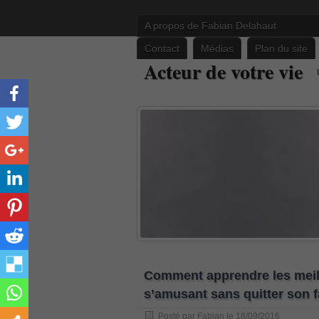
A propos de Fabian Delahaut
Contact
Médias
Plan du site
PR000041 pdf
Acteur de votre vie
, /
H12-221 dumps
, /
500-265
, /
CWSP-205 study guide pdf
, /
C-HANATEC151
, /
PEGACPBA71V1 vce
, /
70-465
, /
Comment apprendre les meil
70-333
s’amusant sans quitter son f
, /
352-001 practice
Posté par
Fabian
le 18/09/2016