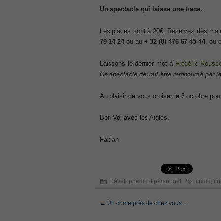
ISC ISC Certification CISSP
Un spectacle qui laisse une trace.
, CISSP Certified Information Systems S
70-534
Les places sont à 20€. Réservez dès main
, Microsoft Specialist: Microsoft Azure 
79 14 24
ou au
+
32 (0) 476 67 45 44
, ou 
101 Dumps
Laissons le dernier mot à
Frédéric Rouss
, F5 Certification 101 Application Deli
Ce spectacle devrait être remboursé par la
Microsoft Office 365 70-346
, Microsoft Managing Office 365 Identit
Au plaisir de vous croiser le 6 octobre pou
2V0-621D Practice
, VMware VCP6-DCV Practice, 2V0-621D V
Bon Vol avec les Aigles,
Delta Beta Practice
Cisco 300-206
Fabian
, CCNP Security 300-206 Implementing 
Cisco CCNP Collaboration 300-070
, 300-070 Implementing Cisco IP Teleph
300-207
Développement personnel
crime
,
cr
, CCNP Security 300-207 PDF, Implement
1Z0-062 Exam
←
Un crime près de chez vous…
, Oracle Database 1Z0-062 Oracle Datab