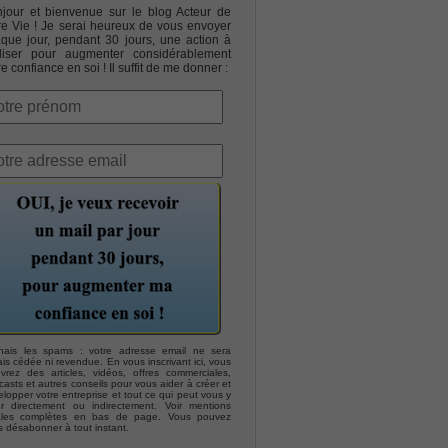
jour et bienvenue sur le blog Acteur de
re Vie ! Je serai heureux de vous envoyer
que jour, pendant 30 jours, une action à
liser pour augmenter considérablement
re confiance en soi ! Il suffit de me donner :
hais les spams : votre adresse email ne sera
is cédée ni revendue. En vous inscrivant ici, vous
evrez des articles, vidéos, offres commerciales,
asts et autres conseils pour vous aider à créer et
lopper votre entreprise et tout ce qui peut vous y
er directement ou indirectement. Voir mentions
ales complètes en bas de page. Vous pouvez
s désabonner à tout instant.