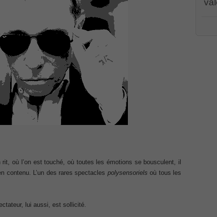
val
Associate CCNA (v3.0) Dump
PR00
CWSP
terconnecting Cisco Networking Devices Part 1 (ICND1 v3.0)
PEG
001 
070
,
/
PMI
dum
ernetwork Solutions, Cisco 200-310 PDF
Cert
100-
Cisc
ng (ROUTE v2.0) Exam
Part
CCDA
Solu
101
,
p, Implementing Cisco IP Telephony & Video, Part 2(CIPTV2)
(ROU
Coll
Impl
2(C
403 Selling Business Outcomes Questions
Cisc
Busi
Coll
 rit, où l’on est touché, où toutes les émotions se bousculent, il
n Devices (CICD) Practice
Cisc
 en contenu. L’un des rares spectacles
polysensoriels
où tous les
210
210-
Dum
mplementing Cisco Network Security Dump
Prof
Certi
tateur, lui aussi, est sollicité.
Syst
sional, PMI PMP Answer
Micro