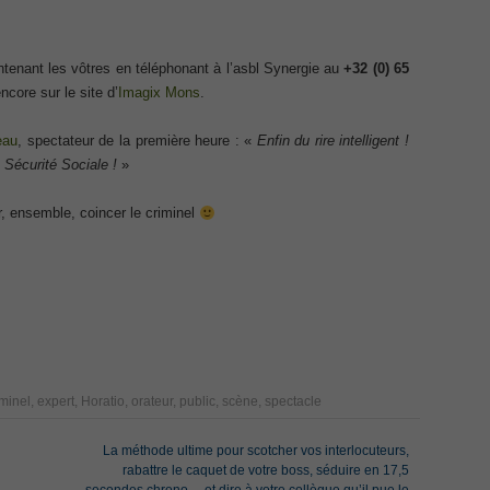
Exam
Exa
Appl
ecurity Professional PDF
Micr
tenant les vôtres en téléphonant à l’asbl Synergie au
+32 (0) 65
Offi
Ques
70-534 Exam, Architecting Microsoft Azure Solutions Exam
encore sur le site d’
Imagix Mons
.
DCV 
Profe
Delt
eau
, spectateur de la première heure : «
Enfin du rire intelligent !
very Fundamentals Dumps
Secu
Netw
 Sécurité Sociale !
»
Dum
070 
ies and Requirements Questions
Part
r, ensemble, coincer le criminel
300-
Cont
Mware Certified Professional 6 ¨C Data Center Virtualization
Data
Inst
Netw
Net
Cisco Edge Network Security Solutions, Cisco 300-206 Dump
CCDP
IP S
Micr
Mana
ony & Video, Part 1(CIPTV1) Answer
Requ
CCD
iminel
,
expert
,
Horatio
,
orateur
,
public
,
scène
,
spectacle
Netw
ing Cisco Threat Control Solutions PDF
CCNA
Cisc
La méthode ultime pour scotcher vos interlocuteurs,
232 
Desi
ase 12c: Installation and Administration Exam
rabattre le caquet de votre boss, séduire en 17,5
200-