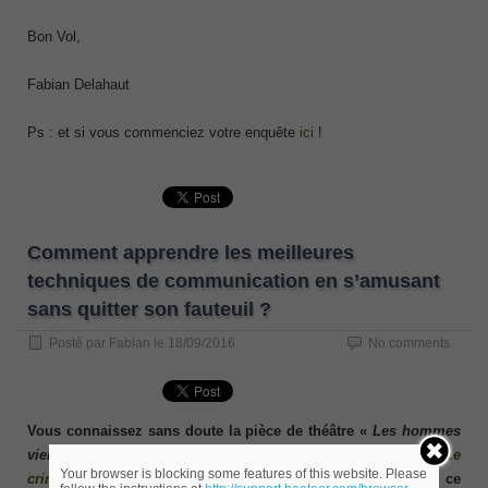
Bon Vol,
Fabian Delahaut
Ps : et si vous commenciez votre enquête
ici
!
Comment apprendre les meilleures
techniques de communication en s’amusant
sans quitter son fauteuil ?
Posté par
Fabian
le
18/09/2016
No comments
Vous connaissez sans doute la pièce de théâtre «
Les hommes
viennent de mars et les femmes de Vénus
» ? Le spectacle «
Le
Your browser is blocking some features of this website. Please
crime de l’orateur
» est aux techniques de communication ce