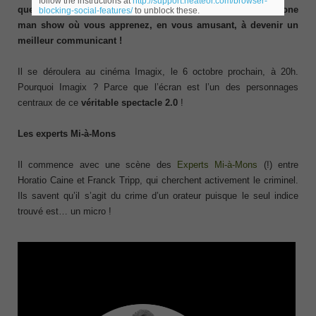
follow the instructions at
http://support.heateor.com/browser-
que celui de Pascal Dewandre est au couple : un véritable one
blocking-social-features/
to unblock these.
man show où vous apprenez, en vous amusant, à devenir un
meilleur communicant !
Il se déroulera au cinéma Imagix, le 6 octobre prochain, à 20h.
Pourquoi Imagix ? Parce que l’écran est l’un des personnages
centraux de ce
véritable spectacle 2.0
!
Les experts Mi-à-Mons
Il commence avec une scène des
Experts Mi-à-Mons
(!) entre
Horatio Caine et Franck Tripp, qui cherchent activement le criminel.
Ils savent qu’il s’agit du crime d’un orateur puisque le seul indice
trouvé est… un micro !