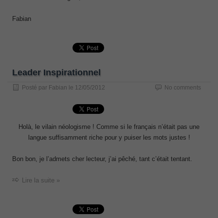
Fabian
Leader Inspirationnel
Posté par
Fabian
le
12/05/2012
No comments
Holà, le vilain néologisme ! Comme si le français n’était pas une
langue suffisamment riche pour y puiser les mots justes !
Bon bon, je l’admets cher lecteur, j’ai pêché, tant c’était tentant.
Lire la suite »