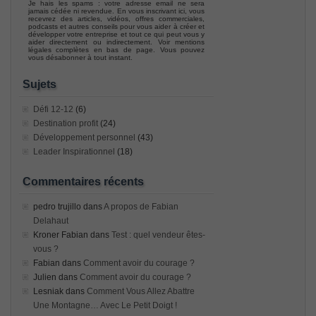
Je hais les spams : votre adresse email ne sera
jamais cédée ni revendue. En vous inscrivant ici, vous
recevrez des articles, vidéos, offres commerciales,
podcasts et autres conseils pour vous aider à créer et
développer votre entreprise et tout ce qui peut vous y
aider directement ou indirectement. Voir mentions
légales complètes en bas de page. Vous pouvez
vous désabonner à tout instant.
Sujets
Défi 12-12
(6)
Destination profit
(24)
Développement personnel
(43)
Leader Inspirationnel
(18)
Commentaires récents
pedro trujillo
dans
A propos de Fabian
Delahaut
Kroner Fabian
dans
Test : quel vendeur êtes-
vous ?
Fabian
dans
Comment avoir du courage ?
Julien
dans
Comment avoir du courage ?
Lesniak
dans
Comment Vous Allez Abattre
Une Montagne… Avec Le Petit Doigt !