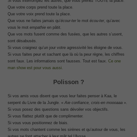
Si vous interrompez les autres, que vous prenez TOUTE la place.
Que votre corps prend toute la place.
Que votre voix prend toute la place.
Que vous ne faites jamais qu’
écour-ter
le mot
écou-ter
, qu’avec
vous le mot
empathie
en pâtit.
Que vos mots fusent comme des fusées, que les autres s’usent,
sont désabusés.
Si vous craignez qu’un jour votre agressivité les éloigne de vous.
Si vous faites peur et sachant que là où la peur règne, les chiffres
sont faux. Les informations sont fausses. Tout est faux.
Ce one
man show est pour vous aussi.
Polisson ?
Si vos amis vous disent que vous leur faites penser à Kaa, le
serpent du Livre de la Jungle. «
Aie confiance, crois-en moooaaa
».
Si vous posez des questions sans dévoiler vos objectifs.
Si vous flattez plutôt que de complimenter.
Si vous vous positionnez de biais.
Si vos mots chantent comme les sirènes et qu’autour de vous, les
autres se font attacher à leur mât tel Ulysse.