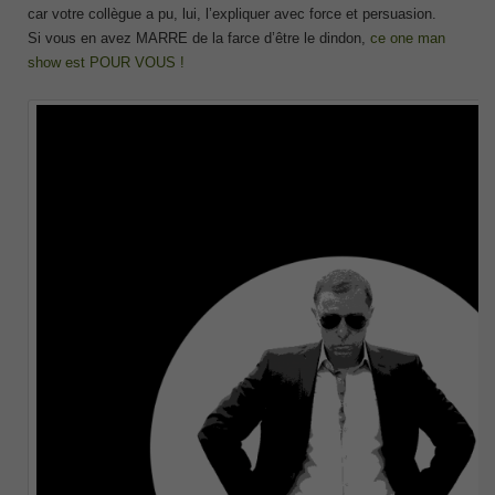
car votre collègue a pu, lui, l’expliquer avec force et persuasion.
Si vous en avez MARRE de la farce d’être le dindon,
ce one man
show est POUR VOUS !