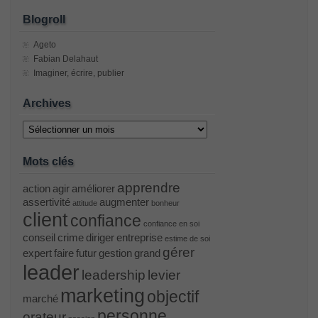
Blogroll
Ageto
Fabian Delahaut
Imaginer, écrire, publier
Archives
Archives
Mots clés
apprendre
action
agir
améliorer
assertivité
augmenter
attitude
bonheur
client
confiance
confiance en soi
conseil
crime
diriger
entreprise
estime de soi
gérer
expert
faire
futur
gestion
grand
leader
leadership
levier
marketing
objectif
marché
personne
orateur