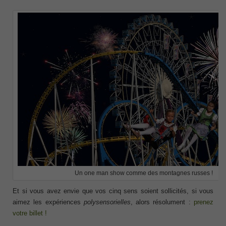
Un one man show comme des montagnes russes !
Et si vous avez envie que vos cinq sens soient sollicités, si vous
aimez les expériences
polysensorielles
, alors résolument :
prenez
votre billet !