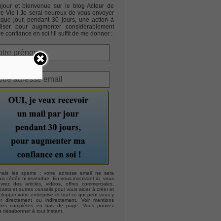
jour et bienvenue sur le blog Acteur de
re Vie ! Je serai heureux de vous envoyer
que jour, pendant 30 jours, une action à
liser pour augmenter considérablement
re confiance en soi ! Il suffit de me donner :
hais les spams : votre adresse email ne sera
is cédée ni revendue. En vous inscrivant ici, vous
evrez des articles, vidéos, offres commerciales,
asts et autres conseils pour vous aider à créer et
lopper votre entreprise et tout ce qui peut vous y
er directement ou indirectement. Voir mentions
ales complètes en bas de page. Vous pouvez
s désabonner à tout instant.