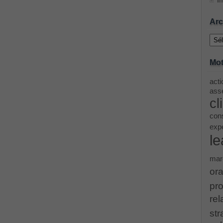
Im
ing Cisco Threat Control Solutions PDF
Arc
Archi
ase 12c: Installation and Administration Exam
Mot
acti
menting Cisco IP Switched Networks (SWITCH v2.0)Questions
asse
cl
 Office 365 Identities and Requirements, Microsoft 070-346
cons
exp
le
ice Architectures Dump
mar
troducing Cisco Data Center Technologies Answer
ora
pro
Design and Implementation PDF
rel
str
etwork Fundamentals Exam