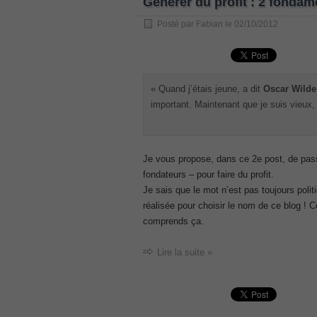
Générer du profit : 2 fonda
, /
Posté par
Fabian
le
02/10/2012
GCFA
, /
MB6-702 dumps
, /
« Quand j’étais jeune, a dit
Oscar Wilde
300-070
important. Maintenant que je suis vieux, 
, /
70-980 pdf
, /
Je vous propose, dans ce 2
e
post, de pas
070-685
fondateurs – pour faire du profit.
, /
Je sais que le mot n’est pas toujours poli
070-243
réalisée pour choisir le nom de ce blog !
, /
comprends ça.
70-680
, /
Lire la suite »
PMI-SP
, /
300-375 exam
, /