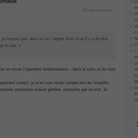
mentaux
L’
in
No comments
Un
re
Vo
c’
, je croyais que, dans la vie, l’argent était ce qu’il y a de plus
N
L’
je le sais.
»
« 
mo
La
ser en revue 2 premiers fondamentaux – dans le sens où ils sont
in
bo
di
tiquement correct, je m’en suis rendu compte lors de l’enquête
Co
 Certaines personnes étaient gênées, ennuyées par ce mot. Je
te
sa