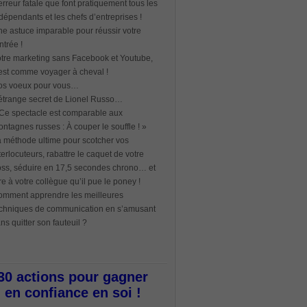
erreur fatale que font pratiquement tous les
dépendants et les chefs d’entreprises !
e astuce imparable pour réussir votre
ntrée !
tre marketing sans Facebook et Youtube,
est comme voyager à cheval !
os voeux pour vous…
étrange secret de Lionel Russo…
Ce spectacle est comparable aux
ntagnes russes : À couper le souffle ! »
 méthode ultime pour scotcher vos
terlocuteurs, rabattre le caquet de votre
ss, séduire en 17,5 secondes chrono… et
re à votre collègue qu’il pue le poney !
mment apprendre les meilleures
chniques de communication en s’amusant
ns quitter son fauteuil ?
30 actions pour gagner
en confiance en soi !