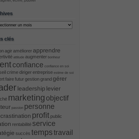
aginer, écrire, publier
hives
ves
s clés
apprendre
on
agir
améliorer
rtivité
augmenter
attitude
bonheur
ient
confiance
confiance en soi
eil
crime
diriger
entreprise
estime de soi
gérer
ert
faire
futur
gestion
grand
ader
leadership
levier
marketing
objectif
ché
personne
teur
passion
profit
crastination
public
service
ation
rentabilité
temps
travail
atégie
succès