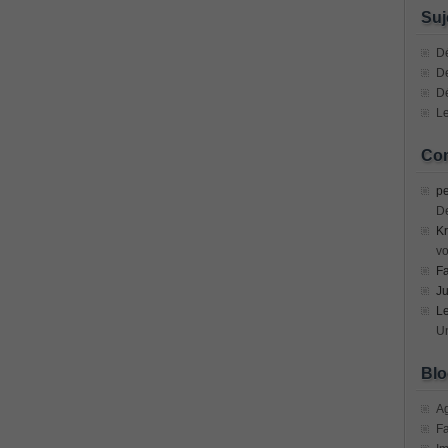
n Devices (CICD) Practice
Suj
mplementing Cisco Network Security Dump
Dé
De
D
sional, PMI PMP Answer
Le
ecurity Professional PDF
Com
70-534 Exam, Architecting Microsoft Azure Solutions Exam
pe
D
Kr
very Fundamentals Dumps
vo
F
ies and Requirements Questions
Ju
L
Mware Certified Professional 6 ¨C Data Center Virtualization
Un
Blo
Cisco Edge Network Security Solutions, Cisco 300-206 Dump
A
F
ony & Video, Part 1(CIPTV1) Answer