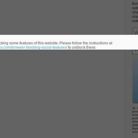
Bon
vot
cha
réa
vot
Associate CCNA (v3.0) Dump
king some features of this website. Please follow the instructions at
eor.com/browser-blocking-social-features/
to unblock these.
terconnecting Cisco Networking Devices Part 1 (ICND1 v3.0)
ernetwork Solutions, Cisco 200-310 PDF
ng (ROUTE v2.0) Exam
p, Implementing Cisco IP Telephony & Video, Part 2(CIPTV2)
Je 
jama
rec
podc
déve
403 Selling Business Outcomes Questions
aid
lég
vou