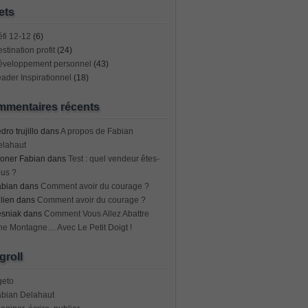
ets
fi 12-12
(6)
stination profit
(24)
éveloppement personnel
(43)
ader Inspirationnel
(18)
mentaires récents
dro trujillo
dans
A propos de Fabian
elahaut
oner Fabian
dans
Test : quel vendeur êtes-
us ?
abian
dans
Comment avoir du courage ?
lien
dans
Comment avoir du courage ?
esniak
dans
Comment Vous Allez Abattre
e Montagne… Avec Le Petit Doigt !
groll
geto
abian Delahaut