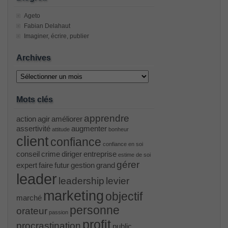
Ageto
Fabian Delahaut
Imaginer, écrire, publier
Archives
Archives
Mots clés
apprendre
action
agir
améliorer
assertivité
augmenter
attitude
bonheur
client
confiance
confiance en soi
conseil
crime
diriger
entreprise
estime de soi
gérer
expert
faire
futur
gestion
grand
leader
leadership
levier
marketing
objectif
marché
personne
orateur
passion
profit
procrastination
public