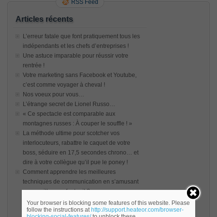
RSS Feed
Articles récents
L’erreur fatale que font pratiquement tous les
indépendants et les chefs d’entreprises !
Une astuce imparable pour réussir votre
rentrée !
Votre marketing sans Facebook et Youtube,
c’est comme voyager à cheval !
Nos voeux pour vous…
L’étrange secret de Lionel Russo…
« Ce spectacle est comparable aux
montagnes russes : À couper le souffle ! »
La méthode ultime pour scotcher vos
interlocuteurs, rabattre le caquet de votre
boss, séduire en 17,5 secondes chrono… et
dire à votre collègue qu’il pue le poney !
Comment apprendre les meilleures
techniques de communication en s’amusant
sans quitter son fauteuil ?
Your browser is blocking some features of this website. Please
follow the instructions at
http://support.heateor.com/browser-
blocking-social-features/
to unblock these.