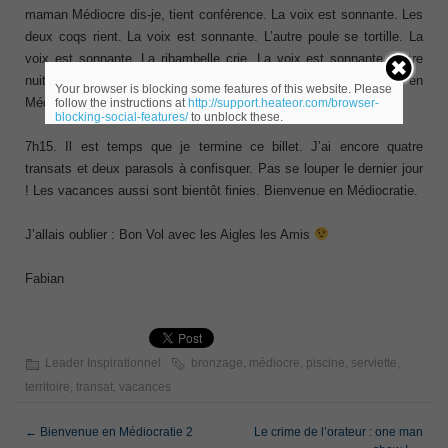
maman Médiocre dis-je, tient conférence. La voix est sonnante. Les
deux coqs rient. La voix est sonnante. L’autre poule se tortille. La
voix est sonnante. La ribambelle crie. La voix est sonnante. Votre
nuit est finie. Mais ma voix parfois sonne aussi. Bienvenue en
Your browser is blocking some features of this website. Please
Médiocratie.
follow the instructions at
http://support.heateor.com/browser-
blocking-social-features/
to unblock these.
7h15. Il est temps que je termine ce billet. J’ai encore quatre
transats et deux parasols à confisquer. Pas se louper le dernier jour
! Les vacances aussi sont bientôt finies. Bienvenue en Médiocratie.
J’allais oublier : Bon Vol avec les Aigles les Amis
Fabian
Leader Inspirationnel
bronzage
,
médiocre
,
piscine
,
serviette
,
territoire
,
transat
,
vacances
←
Bienvenue en Médiocratie 2
Le crime de l’orateur : one man