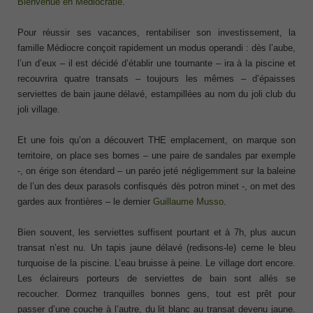
Bienvenue en Médiocratie
.
Pour réussir ses vacances, rentabiliser son investissement, la
famille Médiocre conçoit rapidement un modus operandi : dès l’aube,
l’un d’eux – il est décidé d’établir une tournante – ira à la piscine et
recouvrira quatre transats – toujours les mêmes – d’épaisses
serviettes de bain jaune délavé, estampillées au nom du joli club du
joli village.
Et une fois qu’on a découvert THE emplacement, on marque son
territoire, on place ses bornes – une paire de sandales par exemple
-, on érige son étendard – un paréo jeté négligemment sur la baleine
de l’un des deux parasols confisqués dès potron minet -, on met des
gardes aux frontières – le dernier
Guillaume Musso
.
Bien souvent, les serviettes suffisent pourtant et à 7h, plus aucun
transat n’est nu. Un tapis jaune délavé (redisons-le) cerne le bleu
turquoise de la piscine. L’eau bruisse à peine. Le village dort encore.
Les éclaireurs porteurs de serviettes de bain sont allés se
recoucher. Dormez tranquilles bonnes gens, tout est prêt pour
passer d’une couche à l’autre, du lit blanc au transat devenu jaune.