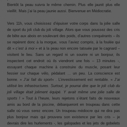
Bientôt la peau suivra le même chemin. Plus elle jaunit plus elle
vieillit. Mais j’ai la peau jaunie aussi. Bienvenue en Médiocratie.
Vers 11h, vous choisissez d’épuiser votre corps dans la jolie salle
de sport du joli club du joli village. Alors que vous poussez des cris
de bête aux abois en soulevant des poids, d’autres conquérants – ils
se repèrent donc à la morgue, vous l’aviez compris, à la foulée qui
dit «
c’est à moi
» et à la peau non encore tatouée par le cagnard –
visitent le lieu. Sans un regard ni un sourire ni un bonjour, ils
inspectent cet endroit où ils viendront une fois – 13 minutes -,
essayant chaque machine à construire du muscle, posant leur
fessier sur chaque vélo, pédalant … un peu. La conscience est
bonne. «
J’ai fait du sport
« . L’investissement est rentable. «
J’ai
utilisé les infrastructures. Surtout, je pourrai dire que le joli club du
joli village était joliment équipé. Y avait même une jolie salle de
sports !
» Tout à l’heure, leurs rejetons s’étant faits de nouveaux
amis au bord de la piscine, débarqueront en troupeau dans cette
salle où vous serez encore. Un troupeau médiocre qui ne dira pas
plus bonjour mais qui prouvera son existence par les cris – je
devrais dire les hurlements -, les galopades et les jets de gobelets