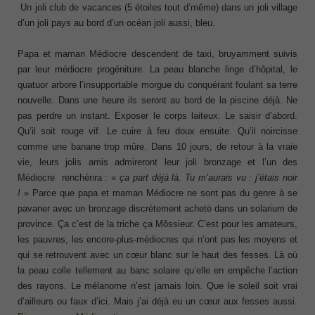
Un joli club de vacances (5 étoiles tout d’même) dans un joli village
d’un joli pays au bord d’un océan joli aussi, bleu.
Papa et maman Médiocre descendent de taxi, bruyamment suivis
par leur médiocre progéniture. La peau blanche linge d’hôpital, le
quatuor arbore l’insupportable morgue du conquérant foulant sa terre
nouvelle. Dans une heure ils seront au bord de la piscine déjà. Ne
pas perdre un instant. Exposer le corps laiteux. Le saisir d’abord.
Qu’il soit rouge vif. Le cuire à feu doux ensuite. Qu’il noircisse
comme une banane trop mûre. Dans 10 jours, de retour à la vraie
vie, leurs jolis amis admireront leur joli bronzage et l’un des
Médiocre renchérira : «
ça part déjà là. Tu m’aurais vu : j’étais noir
!
» Parce que papa et maman Médiocre ne sont pas du genre à se
pavaner avec un bronzage discrètement acheté dans un solarium de
province. Ça c’est de la triche ça Môssieur. C’est pour les amateurs,
les pauvres, les encore-plus-médiocres qui n’ont pas les moyens et
qui se retrouvent avec un cœur blanc sur le haut des fesses. Là où
la peau colle tellement au banc solaire qu’elle en empêche l’action
des rayons. Le mélanome n’est jamais loin. Que le soleil soit vrai
d’ailleurs ou faux d’ici. Mais j’ai déjà eu un cœur aux fesses aussi.