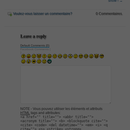
show !
→
Voulez-vous laisser un commentaire?
0 Commentaires.
Leave a reply
Default Comments (0)
Facebook Comments (
)
NOTE - Vous pouvez utiliser les éléments et attributs
HTML
tags and attributes:
<a href="" title=""> <abbr title="">
<acronym title=""> <b> <blockquote cite="">
<cite> <code> <del datetime=""> <em> <i> <q
cite=""> <s> <strike> <strong>