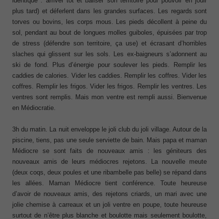
identique : arriver tôt et baliser son territoire pour pouvoir en jouir
plus tard) et déferlent dans les grandes surfaces. Les regards sont
torves ou bovins, les corps mous. Les pieds décollent à peine du
sol, pendant au bout de longues molles guiboles, épuisées par trop
de stress (défendre son territoire, ça use) et écrasant d’horribles
slaches qui glissent sur les sols. Les ex-baigneurs s’adonnent au
ski de fond. Plus d’énergie pour soulever les pieds. Remplir les
caddies de calories. Vider les caddies. Remplir les coffres. Vider les
coffres. Remplir les frigos. Vider les frigos. Remplir les ventres. Les
ventres sont remplis. Mais mon ventre est rempli aussi. Bienvenue
en Médiocratie.
3h du matin. La nuit enveloppe le joli club du joli village. Autour de la
piscine, tiens, pas une seule serviette de bain. Mais papa et maman
Médiocre se sont faits de nouveaux amis : les géniteurs des
nouveaux amis de leurs médiocres rejetons. La nouvelle meute
(deux coqs, deux poules et une ribambelle pas belle) se répand dans
les allées. Maman Médiocre tient conférence. Toute heureuse
d’avoir de nouveaux amis, des rejetons criards, un mari avec une
jolie chemise à carreaux et un joli ventre en poupe, toute heureuse
surtout de n’être plus blanche et boulotte mais seulement boulotte,