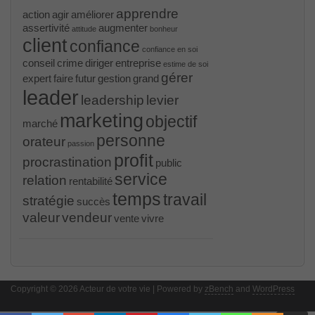
apprendre
action
agir
améliorer
assertivité
augmenter
attitude
bonheur
client
confiance
confiance en soi
conseil
crime
diriger
entreprise
estime de soi
gérer
expert
faire
futur
gestion
grand
leader
leadership
levier
marketing
objectif
marché
personne
orateur
passion
profit
procrastination
public
service
relation
rentabilité
temps
travail
stratégie
succès
valeur
vendeur
vente
vivre
PR000041 pdf
, /
H12-221 dumps
, /
500-265
, /
CWSP-205 study guide pdf
, /
C-HANATEC151
, /
PEGACPBA71V1 vce
, /
70-465
, /
70-333
, /
352-
001 practice
, /
GCFA
, /
MB6-702 dumps
, /
300-
Copyright © 2026 Acteur de votre vie | Powered by
070
, /
70-980 pdf
, /
070-685
, /
070-243
, /
70-680
,
zBench
and
WordPress
/
PMI-SP
, /
300-375 exam
, /
70-345 pdf
, /
4A0-107
dumps
, /
CCNA 200-125
, Cisco CCNA Cisco