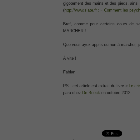
gigotement des mains et des pieds, ainsi
ISC ISC Certification CISSP
(
http://www.slate.fr : « Comment les psyc
, CISSP Certified Information Systems S
70-534
Bref, comme pour certains cours de
se
, Microsoft Specialist: Microsoft Azure 
MARCHER !
101 Dumps
, F5 Certification 101 Application Deli
Que vous ayez appris ou non à marcher, j
Microsoft Office 365 70-346
, Microsoft Managing Office 365 Identit
À vite !
2V0-621D Practice
, VMware VCP6-DCV Practice, 2V0-621D V
Fabian
Delta Beta Practice
Cisco 300-206
PS : cet article est extrait du livre «
Le cri
, CCNP Security 300-206 Implementing 
paru chez
De Boeck
en octobre 2012.
Cisco CCNP Collaboration 300-070
, 300-070 Implementing Cisco IP Teleph
300-207
, CCNP Security 300-207 PDF, Implement
1Z0-062 Exam
, Oracle Database 1Z0-062 Oracle Datab