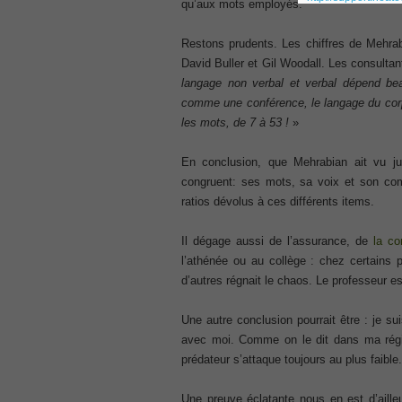
qu’aux mots employés.
300-207
, CCNP Security 300-207 PDF, Implement
Restons prudents. Les chiffres de Mehra
1Z0-062 Exam
David Buller et Gil Woodall. Les consultan
, Oracle Database 1Z0-062 Oracle Datab
langage non verbal et verbal dépend bea
CompTIA Network+ N10-006
comme une conférence, le langage du corp
, CompTIA CompTIA Network+ Dumps
les mots, de 7 à 53 !
»
300-115 Questions
, Cisco CCDP Questions, 300-115 Imple
En conclusion, que Mehrabian ait vu j
congruent: ses mots, sa voix et son co
Microsoft 070-346
ratios dévolus à ces différents items.
, Microsoft Office 365 070-346 Managing
Practice
Cisco CCDP 300-320
Il dégage aussi de l’assurance, de
la co
, 300-320 Designing Cisco Network Serv
l’athénée ou au collège : chez certains 
d’autres régnait le chaos. Le professeur es
640-916
, CCNA Data Center 640-916 Answer, In
Une autre conclusion pourrait être : je su
648-232 PDF
avec moi. Comme on le dit dans ma rég
, APE 648-232 Cisco WebEx Solutions 
prédateur s’attaque toujours au plus faible.
CCNA Wireless 200-355
, Cisco Implementing Cisco Wireless N
Une preuve éclatante nous en est d’aill