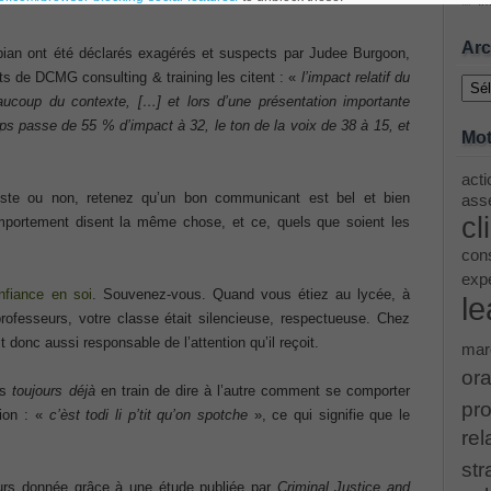
Im
ing Cisco Threat Control Solutions PDF
Arc
bian ont été déclarés exagérés et suspects par Judee Burgoon,
Archi
ts de DCMG consulting & training les citent : «
l’impact relatif du
ase 12c: Installation and Administration Exam
ucoup du contexte, […] et lors d’une présentation importante
s passe de 55 % d’impact à 32, le ton de la voix de 38 à 15, et
Mot
acti
menting Cisco IP Switched Networks (SWITCH v2.0)Questions
uste ou non, retenez qu’un bon communicant est bel et bien
asse
cl
mportement disent la même chose, et ce, quels que soient les
 Office 365 Identities and Requirements, Microsoft 070-346
cons
exp
nfiance en soi
. Souvenez-vous. Quand vous étiez au lycée, à
le
ice Architectures Dump
professeurs, votre classe était silencieuse, respectueuse. Chez
t donc aussi responsable de l’attention qu’il reçoit.
mar
troducing Cisco Data Center Technologies Answer
ora
is
toujours déjà
en train de dire à l’autre comment se comporter
pro
ion : «
c’èst todi li p’tit qu’on spotche
», ce qui signifie que le
Design and Implementation PDF
rel
str
etwork Fundamentals Exam
eurs donnée grâce à une étude publiée par
Criminal Justice and