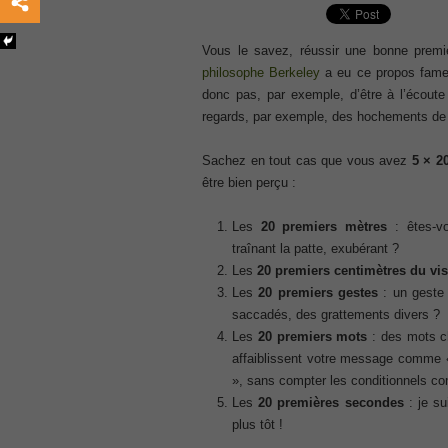
, /
GCFA
Vous le savez, réussir une bonne premi
, /
philosophe Berkeley
a eu ce propos fam
MB6-702 dumps
donc pas, par exemple, d’être à l’écoute d
, /
regards, par exemple, des hochements de t
300-070
, /
Sachez en tout cas que vous avez
5 × 2
être bien perçu :
70-980 pdf
, /
Les
20 premiers mètres
: êtes-vo
070-685
traînant la patte, exubérant ?
, /
Les
20 premiers centimètres du vi
070-243
Les
20 premiers gestes
: un geste 
, /
saccadés, des grattements divers ?
70-680
Les
20 premiers mots
: des mots ch
, /
affaiblissent votre message comme «
PMI-SP
», sans compter les conditionnels co
, /
Les
20 premières secondes
: je su
300-375 exam
plus tôt !
, /