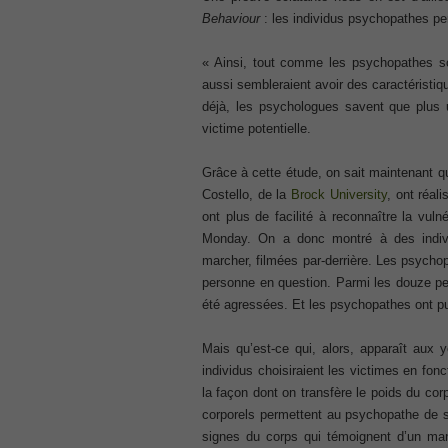
CCNA 200-125
Behaviour
: les individus psychopathes pe
, Cisco CCNA Cisco Certified Network 
100-105 Answer
« Ainsi, tout comme les psychopathes son
, Cisco ICND1 Answer, 100-105 Cisco In
aussi sembleraient avoir des caractérist
Answer
déjà, les psychologues savent que plus u
Cisco 200-310
victime potentielle.
, CCDA 200-310 Designing for Cisco Int
Cisco CCDP 300-101
Grâce à cette étude, on sait maintenant q
, 300-101 Implementing Cisco IP Routi
Costello, de la
Brock University
, ont réal
300-075
ont plus de facilité à reconnaître la vul
, CCNP Collaboration 300-075 Exam Dum
Monday. On a donc montré à des indiv
Exam Dump
marcher, filmées par-derrière. Les psychopa
810-403 Questions
personne en question. Parmi les douze pe
, Cisco Business Value Specialist 810-
été agressées. Et les psychopathes ont pu
CCNA Collaboration 210-060
, Cisco Implementing Cisco Collaboratio
Mais qu’est-ce qui, alors, apparaît aux
210-260 Dump
individus choisiraient les victimes en fon
, Cisco CCNA Security Dump, 210-260 I
la façon dont on transfère le poids du co
corporels permettent au psychopathe de se
PMI PMP
signes du corps qui témoignent d’un man
, PMP PMP Project Management Profes