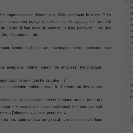
L’
in
Un
ère impression est déterminant. Mais comment la forger ? Le
re
eux : «
esse est percipi
», « être, c’est être perçu
.
» Il ne suffit
Vo
e l’autre, il faut aussi le montrer, le faire percevoir : par des
c’
ête, des sourires, etc.
N
L’
0
pour donner une bonne ou mauvaise première impression, pour
« 
mo
La
in
us énergique, calme, serein, ou angoissé, lymphatique,
bo
di
sage
: sourire ou « tronche de
cake
» ?
Co
par expression, cohérent avec le discours, ou des gestes
te
sa
oisis, des mots forts qui créent l‘impact, ou des mots qui
 petit », « peut-être », « éventuellement », « normalement
mme « j’aimerais », « nous pourrions »
is ici très optimiste car en général, la messe est dite bien