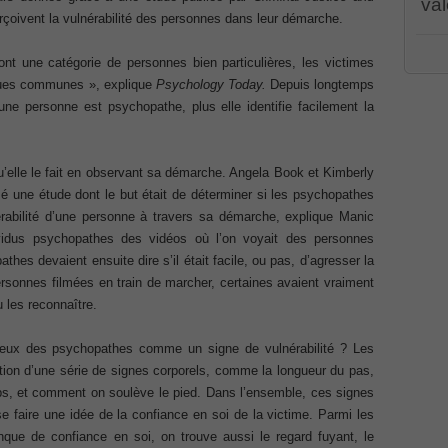
val
rçoivent la vulnérabilité des personnes dans leur démarche.
Associate CCNA (v3.0) Dump
PR00
t une catégorie de personnes bien particulières, les victimes
CWSP
terconnecting Cisco Networking Devices Part 1 (ICND1 v3.0)
PEG
iques communes », explique
Psychology Today.
Depuis longtemps
001 
ne personne est psychopathe, plus elle identifie facilement la
070
,
/
PMI
dum
ernetwork Solutions, Cisco 200-310 PDF
Cert
100-
u’elle le fait en observant sa démarche. Angela Book et Kimberly
Cisc
ng (ROUTE v2.0) Exam
Part
isé une étude dont le but était de déterminer si les psychopathes
CCDA
nérabilité d’une personne à travers sa démarche, explique Manic
Solu
101
,
p, Implementing Cisco IP Telephony & Video, Part 2(CIPTV2)
idus psychopathes des vidéos où l’on voyait des personnes
(ROU
thes devaient ensuite dire s’il était facile, ou pas, d’agresser la
Coll
Impl
rsonnes filmées en train de marcher, certaines avaient vraiment
2(C
403 Selling Business Outcomes Questions
Cisc
 les reconnaître.
Busi
Coll
n Devices (CICD) Practice
Cisc
 yeux des psychopathes comme un signe de vulnérabilité ? Les
210
ction d’une série de signes corporels, comme la longueur du pas,
210-
Dum
mplementing Cisco Network Security Dump
rps, et comment on soulève le pied. Dans l’ensemble, ces signes
Prof
 faire une idée de la confiance en soi de la victime. Parmi les
Certi
Syst
que de confiance en soi, on trouve aussi le regard fuyant, le
sional, PMI PMP Answer
Micro