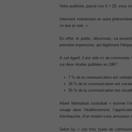
70-345 pdf
Votre auditoire, passé ces 5 × 20, vous co
, /
Intervient maintenant un autre phénomèn
4A0-107 dumps
ce que je sais. »
, /
CCNA 200-125
En effet, le public, désormais, va essent
, Cisco CCNA Cisco Certified Network 
première impression, qui légitiment l’étique
100-105 Answer
, Cisco ICND1 Answer, 100-105 Cisco In
À cet égard, il est utile ici de commenter 
Answer
sur deux études publiées en 1967 :
Cisco 200-310
, CCDA 200-310 Designing for Cisco Int
7 % de la communication est verbale (
Cisco CCDP 300-101
38 % de la communication est vocale (
, 300-101 Implementing Cisco IP Routi
55 % de la communication est visuell
300-075
, CCNP Collaboration 300-075 Exam Dum
Albert Mehrabian souhaitait « estimer l’
Exam Dump
visage dans l’établissement, l’appréciat
810-403 Questions
d’embauche, d’un rendez-vous amoureux ou
, Cisco Business Value Specialist 810-
CCNA Collaboration 210-060
Selon lui, « ces trois types de communicat