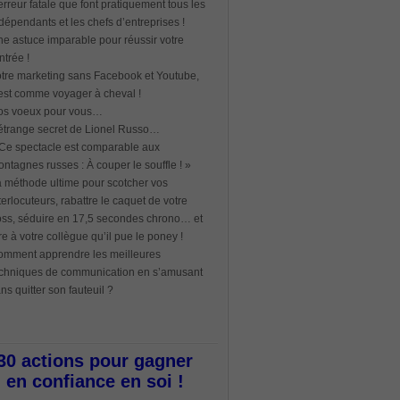
erreur fatale que font pratiquement tous les
dépendants et les chefs d’entreprises !
e astuce imparable pour réussir votre
ntrée !
tre marketing sans Facebook et Youtube,
est comme voyager à cheval !
os voeux pour vous…
étrange secret de Lionel Russo…
Ce spectacle est comparable aux
ntagnes russes : À couper le souffle ! »
 méthode ultime pour scotcher vos
terlocuteurs, rabattre le caquet de votre
ss, séduire en 17,5 secondes chrono… et
re à votre collègue qu’il pue le poney !
mment apprendre les meilleures
chniques de communication en s’amusant
ns quitter son fauteuil ?
30 actions pour gagner
en confiance en soi !