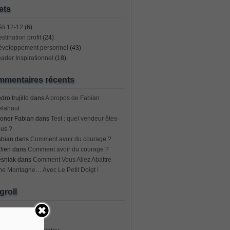
ets
fi 12-12
(6)
stination profit
(24)
éveloppement personnel
(43)
ader Inspirationnel
(18)
mentaires récents
dro trujillo
dans
A propos de Fabian
elahaut
oner Fabian
dans
Test : quel vendeur êtes-
us ?
abian
dans
Comment avoir du courage ?
lien
dans
Comment avoir du courage ?
esniak
dans
Comment Vous Allez Abattre
e Montagne… Avec Le Petit Doigt !
groll
geto
abian Delahaut