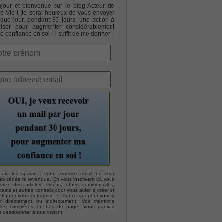
jour et bienvenue sur le blog Acteur de
re Vie ! Je serai heureux de vous envoyer
que jour, pendant 30 jours, une action à
liser pour augmenter considérablement
re confiance en soi ! Il suffit de me donner :
hais les spams : votre adresse email ne sera
is cédée ni revendue. En vous inscrivant ici, vous
evrez des articles, vidéos, offres commerciales,
asts et autres conseils pour vous aider à créer et
lopper votre entreprise et tout ce qui peut vous y
er directement ou indirectement. Voir mentions
ales complètes en bas de page. Vous pouvez
s désabonner à tout instant.