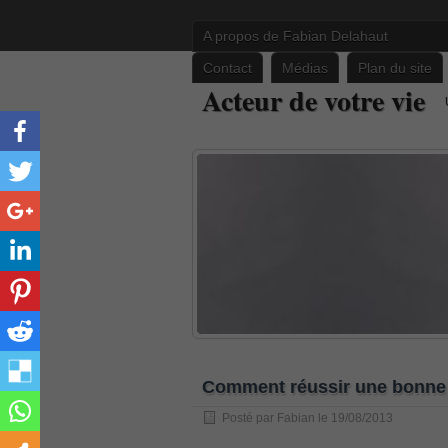
A propos de Fabian Delahaut
Contact
Médias
Plan du site
PR000041 pdf
Acteur de votre vie
, /
H12-221 dumps
, /
500-265
, /
CWSP-205 study guide pdf
, /
C-HANATEC151
, /
PEGACPBA71V1 vce
, /
70-465
, /
Comment réussir une bonne 
70-333
Posté par
Fabian
le 19/08/2013
, /
352-001 practice