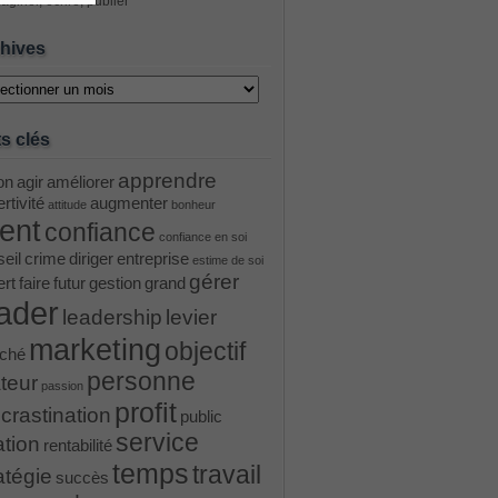
aginer, écrire, publier
hives
ves
s clés
apprendre
on
agir
améliorer
rtivité
augmenter
attitude
bonheur
ient
confiance
confiance en soi
eil
crime
diriger
entreprise
estime de soi
gérer
ert
faire
futur
gestion
grand
ader
leadership
levier
marketing
objectif
ché
personne
teur
passion
profit
crastination
public
service
ation
rentabilité
temps
travail
atégie
succès