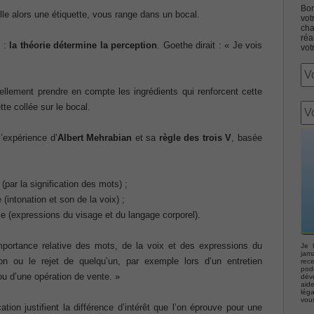
Bon
lle alors une étiquette, vous range dans un bocal.
vot
cha
réa
e :
la théorie détermine la perception
. Goethe dirait : « Je vois
vot
iellement prendre en compte les ingrédients qui renforcent cette
Associate CCNA (v3.0) Dump
tte collée sur le bocal.
terconnecting Cisco Networking Devices Part 1 (ICND1 v3.0)
l’expérience d’
Albert
Mehrabian
et sa
règle des
trois V
, basée
ernetwork Solutions, Cisco 200-310 PDF
par la signification des mots) ;
intonation et son de la voix) ;
ng (ROUTE v2.0) Exam
e (expressions du visage et du langage corporel).
p, Implementing Cisco IP Telephony & Video, Part 2(CIPTV2)
importance relative des mots, de la voix et des expressions du
Je 
jama
ion ou le rejet de quelqu’un, par exemple lors d’un entretien
rec
podc
 d’une opération de vente. »
déve
403 Selling Business Outcomes Questions
aid
lég
vou
ion justifient la différence d’intérêt que l’on éprouve pour une