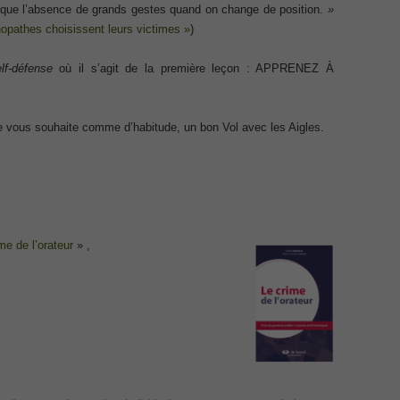
Exam
 que l’absence de grands gestes quand on change de position.
»
Exa
hopathes choisissent leurs victimes »
)
Appl
ecurity Professional PDF
Micr
Offi
lf-défense
où il s’agit de la première leçon : APPRENEZ À
Ques
70-534 Exam, Architecting Microsoft Azure Solutions Exam
DCV 
Profe
Delt
very Fundamentals Dumps
Secu
e vous souhaite comme d’habitude, un bon Vol avec les Aigles.
Netw
Dum
070 
ies and Requirements Questions
Part
300-
Cont
Mware Certified Professional 6 ¨C Data Center Virtualization
Data
Inst
Netw
me de l’orateur
» ,
Net
Cisco Edge Network Security Solutions, Cisco 300-206 Dump
CCDP
IP S
Micr
Mana
ony & Video, Part 1(CIPTV1) Answer
Requ
CCD
Netw
ing Cisco Threat Control Solutions PDF
CCNA
Cisc
232 
Desi
ase 12c: Installation and Administration Exam
200-