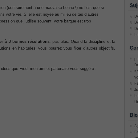
n Devices (CICD) Practice
Suj
ion (contrairement à une mauvaise bonne !) ne l’est que si
ns votre vie. Si elle est noyée au milieu de tas d’autres
mplementing Cisco Network Security Dump
Dé
pression que j’utilise souvent, votre barque est trop
De
D
sional, PMI PMP Answer
Le
er à 3 bonnes résolutions
, pas plus. Quand la discipline et la
ecurity Professional PDF
Com
tions en habitudes, vous pourrez vous fixer d’autres objectifs.
70-534 Exam, Architecting Microsoft Azure Solutions Exam
pe
D
s idées que Fred, mon ami et partenaire vous suggère :
Kr
very Fundamentals Dumps
vo
F
ies and Requirements Questions
Ju
L
Mware Certified Professional 6 ¨C Data Center Virtualization
Un
Blo
Cisco Edge Network Security Solutions, Cisco 300-206 Dump
A
F
ony & Video, Part 1(CIPTV1) Answer