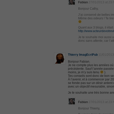
CompTIA Network+ N10-006
Fabian
27/01/2013 at 23 
, CompTIA CompTIA Network+ Dumps
Bonjour Cathy,
300-115 Questions
J’ai conservé de belles i
Même des odeurs ! Te lire 
, Cisco CCDP Questions, 300-115 Imple
Microsoft 070-346
Quant aux 3 blogs, il était
, Microsoft Office 365 070-346 Managing
http://www.acteurdevotrev
Practice
Je te souhaite moi aussi 
donc sans attente, car l’a
Cisco CCDP 300-320
, 300-320 Designing Cisco Network Serv
640-916
Thierry ImagEcriPub
11/01/2013
, CCNA Data Center 640-916 Answer, In
Bonjour Fabian.
648-232 PDF
Je ne compte plus les années où j
précédente. Sauf l’année passée, 
, APE 648-232 Cisco WebEx Solutions 
moins, je m’y suis tenu
).
Tes conseils sont donc de bon se
CCNA Wireless 200-355
À l’avenir, et à commencer par 20
, Cisco Implementing Cisco Wireless N
se fonde pas sur un désir ardent d
avec un objectif mesurable, sin
CCNA 200-125
Je te souhaite une très bonne a
, Cisco CCNA Cisco Certified Network 
100-105 Answer
Fabian
27/01/2013 at 23 
, Cisco ICND1 Answer, 100-105 Cisco In
Bonjour Thierry,
Answer