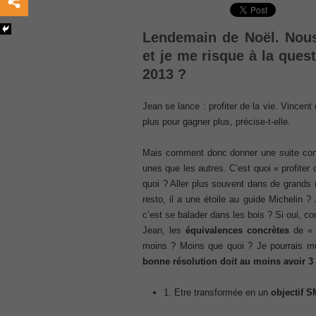
, /
GCFA
Lendemain de Noël. Nous
, /
et je me risque à la ques
MB6-702 dumps
2013 ?
, /
300-070
Jean se lance : profiter de la vie. Vincent 
, /
plus pour gagner plus, précise-t-elle.
70-980 pdf
, /
Mais comment donc donner une suite con
070-685
unes que les autres. C’est quoi « profiter
, /
quoi ? Aller plus souvent dans de grands
070-243
resto, il a une étoile au guide Michelin ?
, /
c’est se balader dans les bois ? Si oui, 
70-680
Jean, les
équivalences concrètes
de « p
, /
moins ? Moins que quoi ?
Je pourrais m
bonne résolution doit au moins avoir
3
PMI-SP
, /
1. Etre transformée en un
objectif 
300-375 exam
, /