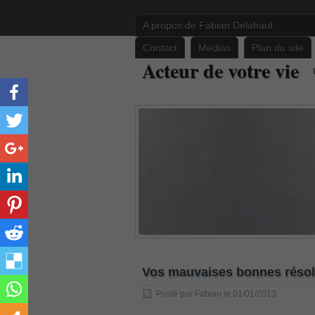
A propos de Fabian Delahaut
Contact
Médias
Plan du site
PR000041 pdf
Acteur de votre vie
, /
H12-221 dumps
, /
500-265
, /
CWSP-205 study guide pdf
, /
C-HANATEC151
, /
PEGACPBA71V1 vce
, /
70-465
, /
Vos mauvaises bonnes résol
70-333
Posté par
Fabian
le 01/01/2013
, /
352-001 practice