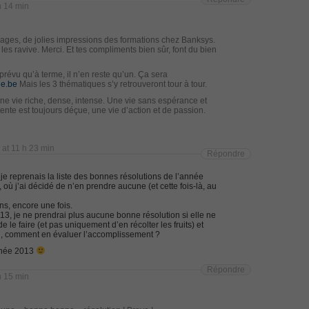
Netw
h 14 min
Cisc
CCNA
ICND
mages, de jolies impressions des formations chez Banksys.
Cisc
les ravive. Merci. Et tes compliments bien sûr, font du bien
menting Cisco IP Switched Networks (SWITCH v2.0)Questions
Ans
Desi
Cisc
 prévu qu’à terme, il n’en reste qu’un. Ça sera
101 
 Office 365 Identities and Requirements, Microsoft 070-346
ie.be
Mais les 3 thématiques s’y retrouveront tour à tour.
v2.0
une vie riche, dense, intense. Une vie sans espérance et
075 
ttente est toujours déçue, une vie d’action et de passion.
Tele
810-
ice Architectures Dump
Spec
Ques
 at 11 h 23 min
Impl
Répondre
troducing Cisco Data Center Technologies Answer
(CIC
Secu
e reprenais la liste des bonnes résolutions de l’année
Netw
où j’ai décidé de n’en prendre aucune (et cette fois-là, au
Proj
Design and Implementation PDF
Ans
ns, encore une fois.
Cert
13, je ne prendrai plus aucune bonne résolution si elle ne
Prof
etwork Fundamentals Exam
e le faire (et pas uniquement d’en récolter les fruits) et
Micr
on, comment en évaluer l’accomplissement ?
Micr
Certi
nnée 2013
Fun
Associate CCNA (v3.0) Dump
346
,
Répondre
and 
h 15 min
Prac
terconnecting Cisco Networking Devices Part 1 (ICND1 v3.0)
621D
Cente