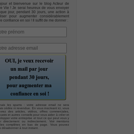
jour et bienvenue sur le blog Acteur de
re Vie ! Je serai heureux de vous envoyer
que jour, pendant 30 jours, une action à
liser pour augmenter considérablement
re confiance en soi ! Il suffit de me donner :
hais les spams : votre adresse email ne sera
is cédée ni revendue. En vous inscrivant ici, vous
evrez des articles, vidéos, offres commerciales,
asts et autres conseils pour vous aider à créer et
lopper votre entreprise et tout ce qui peut vous y
er directement ou indirectement. Voir mentions
ales complètes en bas de page. Vous pouvez
s désabonner à tout instant.