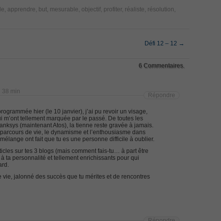
Exam
le
,
apprendre
,
but
,
mesurable
,
objectif
,
profiter
,
réaliste
,
résolution
,
Exa
Appl
ecurity Professional PDF
Micr
Offi
Ques
70-534 Exam, Architecting Microsoft Azure Solutions Exam
Défi 12 – 12
→
DCV 
Profe
Delt
very Fundamentals Dumps
6 Commentaires.
Secu
Netw
Dum
070 
ies and Requirements Questions
h 38 min
Part
Répondre
300-
Cont
Mware Certified Professional 6 ¨C Data Center Virtualization
rogrammée hier (le 10 janvier), j’ai pu revoir un visage,
Data
ui m’ont tellement marquée par le passé. De toutes les
Inst
anksys (maintenant Atos), la tienne reste gravée à jamais.
Netw
 parcours de vie, le dynamisme et l’enthousiasme dans
Net
élange ont fait que tu es une personne difficile à oublier.
Cisco Edge Network Security Solutions, Cisco 300-206 Dump
CCDP
IP S
ticles sur tes 3 blogs (mais comment fais-tu… à part être
Micr
s à ta personnalité et tellement enrichissants pour qui
Mana
ard.
ony & Video, Part 1(CIPTV1) Answer
Requ
 vie, jalonné des succès que tu mérites et de rencontres
CCD
Netw
ing Cisco Threat Control Solutions PDF
CCNA
Cisc
232 
Desi
ase 12c: Installation and Administration Exam
200-
Répondre