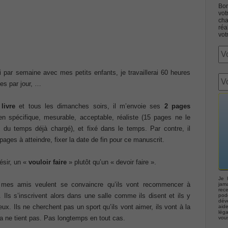
Bon
vot
cha
réa
vot
Associate CCNA (v3.0) Dump
 par semaine avec mes petits enfants, je travaillerai 60 heures
es par jour, …
terconnecting Cisco Networking Devices Part 1 (ICND1 v3.0)
livre
et tous les dimanches soirs, il m’envoie ses
2 pages
bien spécifique, mesurable, acceptable, réaliste (15 pages ne le
ernetwork Solutions, Cisco 200-310 PDF
du temps déjà chargé), et fixé dans le temps. Par contre, il
ages à atteindre, fixer la date de fin pour ce manuscrit.
ng (ROUTE v2.0) Exam
ésir, un «
vouloir faire
» plutôt qu’un « devoir faire ».
p, Implementing Cisco IP Telephony & Video, Part 2(CIPTV2)
Je 
 mes amis veulent se convaincre qu’ils vont recommencer à
jama
rec
. Ils s’inscrivent alors dans une salle comme ils disent et ils y
podc
déve
403 Selling Business Outcomes Questions
ux. Ils ne cherchent pas un sport qu’ils vont aimer, ils vont à la
aid
lég
a ne tient pas. Pas longtemps en tout cas.
vou