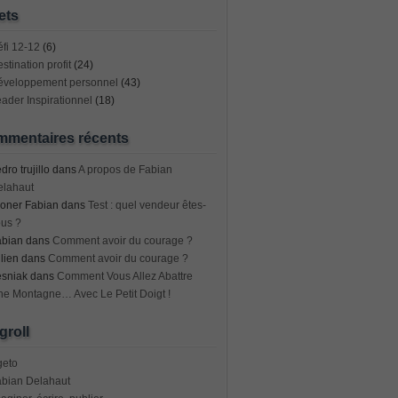
ets
fi 12-12
(6)
stination profit
(24)
éveloppement personnel
(43)
ader Inspirationnel
(18)
mentaires récents
dro trujillo
dans
A propos de Fabian
elahaut
oner Fabian
dans
Test : quel vendeur êtes-
us ?
abian
dans
Comment avoir du courage ?
lien
dans
Comment avoir du courage ?
esniak
dans
Comment Vous Allez Abattre
e Montagne… Avec Le Petit Doigt !
groll
geto
abian Delahaut