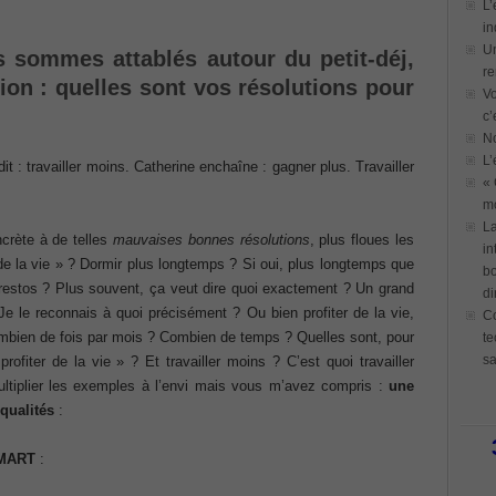
L’
in
Un
 sommes attablés autour du petit-déj,
re
tion : quelles sont vos résolutions pour
Vo
c’
N
L’
dit : travailler moins. Catherine enchaîne : gagner plus. Travailler
« 
mo
La
crète à de telles
mauvaises bonnes résolutions
, plus floues les
in
 de la vie » ? Dormir plus longtemps ? Si oui, plus longtemps que
bo
 restos ? Plus souvent, ça veut dire quoi exactement ? Un grand
di
 Je le reconnais à quoi précisément ? Ou bien profiter de la vie,
Co
combien de fois par mois ? Combien de temps ? Quelles sont, pour
te
sa
rofiter de la vie » ? Et travailler moins ? C’est quoi travailler
ultiplier les exemples à l’envi mais vous m’avez compris :
une
 qualités
:
SMART
: