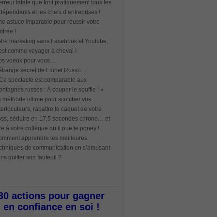
erreur fatale que font pratiquement tous les
dépendants et les chefs d’entreprises !
e astuce imparable pour réussir votre
ntrée !
tre marketing sans Facebook et Youtube,
est comme voyager à cheval !
os voeux pour vous…
étrange secret de Lionel Russo…
Ce spectacle est comparable aux
ntagnes russes : À couper le souffle ! »
 méthode ultime pour scotcher vos
terlocuteurs, rabattre le caquet de votre
ss, séduire en 17,5 secondes chrono… et
re à votre collègue qu’il pue le poney !
mment apprendre les meilleures
chniques de communication en s’amusant
ns quitter son fauteuil ?
30 actions pour gagner
en confiance en soi !