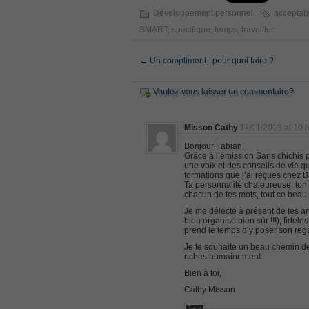
ISC ISC Certification CISSP
Développement personnel
acceptab
, CISSP Certified Information Systems S
SMART
,
spécifique
,
temps
,
travailler
70-534
, Microsoft Specialist: Microsoft Azure 
←
Un compliment : pour quoi faire ?
101 Dumps
, F5 Certification 101 Application Deli
Voulez-vous laisser un commentaire?
Microsoft Office 365 70-346
, Microsoft Managing Office 365 Identit
Misson Cathy
11/01/2013 at 10 
2V0-621D Practice
Bonjour Fabian,
, VMware VCP6-DCV Practice, 2V0-621D V
Grâce à l’émission Sans chichis p
une voix et des conseils de vie q
Delta Beta Practice
formations que j’ai reçues chez B
Cisco 300-206
Ta personnalité chaleureuse, ton
chacun de tes mots, tout ce beau m
, CCNP Security 300-206 Implementing 
Je me délecte à présent de tes ar
Cisco CCNP Collaboration 300-070
bien organisé bien sûr !!!), fidèle
prend le temps d’y poser son reg
, 300-070 Implementing Cisco IP Teleph
Je te souhaite un beau chemin de
300-207
riches humainement.
, CCNP Security 300-207 PDF, Implement
Bien à toi,
1Z0-062 Exam
Cathy Misson
, Oracle Database 1Z0-062 Oracle Datab