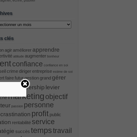
aginer, écrire, publier
hives
ves
s clés
apprendre
on
agir
améliorer
rtivité
augmenter
attitude
bonheur
ient
confiance
confiance en soi
eil
crime
diriger
entreprise
estime de soi
gérer
ert
faire
futur
gestion
grand
ader
leadership
levier
marketing
objectif
ché
personne
teur
passion
profit
crastination
public
service
ation
rentabilité
temps
travail
atégie
succès