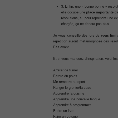
, Cisco Implementing Cisco Collaboratio
3. Enfin, une « bonne bonne » résolut
210-260 Dump
elle occupe une
place importante
da
, Cisco CCNA Security Dump, 210-260 I
résolutions, si, pour reprendre une ex
PMI PMP
chargée, ça ne tiendra pas plus.
, PMP PMP Project Management Profes
ISC ISC Certification CISSP
Je vous conseille dès lors de
vous limit
, CISSP Certified Information Systems S
répétition auront métamorphosé ces résolu
70-534
Pas avant.
, Microsoft Specialist: Microsoft Azure 
101 Dumps
Et si vous manquez d’inspiration, voici le
, F5 Certification 101 Application Deli
Microsoft Office 365 70-346
Arrêter de fumer
, Microsoft Managing Office 365 Identit
Perdre du poids
2V0-621D Practice
Me remettre au sport
, VMware VCP6-DCV Practice, 2V0-621D V
Ranger le grenier/la cave
Delta Beta Practice
Apprendre la cuisine
Cisco 300-206
Apprendre une nouvelle langue
, CCNP Security 300-206 Implementing 
Apprendre à programmer
Cisco CCNP Collaboration 300-070
Ecrire un livre
, 300-070 Implementing Cisco IP Teleph
Faire un voyage