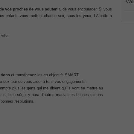
val
Associate CCNA (v3.0) Dump
de vos proches de vous soutenir
, de vous encourager. Si vous
PR00
s enfants vous mettent chaque soir, sous les yeux, LA boîte à
CWSP
terconnecting Cisco Networking Devices Part 1 (ICND1 v3.0)
PEG
001 
070
,
 vite,
/
PMI
dum
ernetwork Solutions, Cisco 200-310 PDF
Cert
100-
Cisc
ng (ROUTE v2.0) Exam
Part
CCDA
Solu
101
,
p, Implementing Cisco IP Telephony & Video, Part 2(CIPTV2)
(ROU
tions
et transformez-les en objectifs SMART.
Coll
ndez-leur de vous aider à tenir vos engagements.
Impl
2(C
ompte plus les gens qui me disent qu’ils vont se mettre au
403 Selling Business Outcomes Questions
Cisc
êtes, bien sûr, il y aura d’autres mauvaises bonnes raisons
Busi
Coll
 bonnes résolutions.
n Devices (CICD) Practice
Cisc
210
210-
Dum
mplementing Cisco Network Security Dump
Prof
Certi
Syst
sional, PMI PMP Answer
Micro