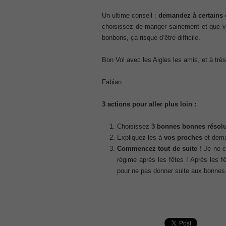
CCNA 200-125
, Cisco CCNA Cisco Certified Network 
Un ultime conseil :
demandez à certains 
choisissez de manger sainement et que vo
100-105 Answer
bonbons, ça risque d’être difficile.
, Cisco ICND1 Answer, 100-105 Cisco In
Answer
Cisco 200-310
Bon Vol avec les Aigles les amis, et à très
, CCDA 200-310 Designing for Cisco Int
Fabian
Cisco CCDP 300-101
, 300-101 Implementing Cisco IP Routi
3 actions pour aller plus loin :
300-075
, CCNP Collaboration 300-075 Exam Dum
Exam Dump
Choisissez
3 bonnes bonnes résolu
Expliquez-les à
vos proches
et dema
810-403 Questions
Commencez tout de suite !
Je ne c
, Cisco Business Value Specialist 810-
régime après les fêtes ! Après les f
CCNA Collaboration 210-060
pour ne pas donner suite aux bonnes
, Cisco Implementing Cisco Collaboratio
210-260 Dump
, Cisco CCNA Security Dump, 210-260 I
PMI PMP
, PMP PMP Project Management Profes