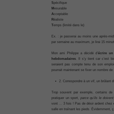
S
pécifique
70-345 pdf
M
esurable
, /
A
cceptable
4A0-107 dumps
R
éaliste
, /
T
emps (limité dans le)
CCNA 200-125
, Cisco CCNA Cisco Certified Network 
Ex. : je passerai au moins une après-midi
100-105 Answer
par semaine au maximum, je lirai 15 minut
, Cisco ICND1 Answer, 100-105 Cisco In
Answer
Mon ami Philippe a décidé d’
écrire un 
Cisco 200-310
hebdomadaires
. Il s’y tient car c’est 
, CCDA 200-310 Designing for Cisco Int
seraient pas compte tenu de son emploi 
Cisco CCDP 300-101
pourrait maintenant se fixer un nombre de p
, 300-101 Implementing Cisco IP Routi
300-075
2. Correspondre à un vif, un brûlant d
, CCNP Collaboration 300-075 Exam Dum
Exam Dump
Trop souvent par exemple, certains de
810-403 Questions
pratiquer un sport,
parce qu’ils le doivent
, Cisco Business Value Specialist 810-
vont … 3 fois ! Pas de désir ardent chez e
CCNA Collaboration 210-060
salle en traînant les pieds. Évidemment, ç