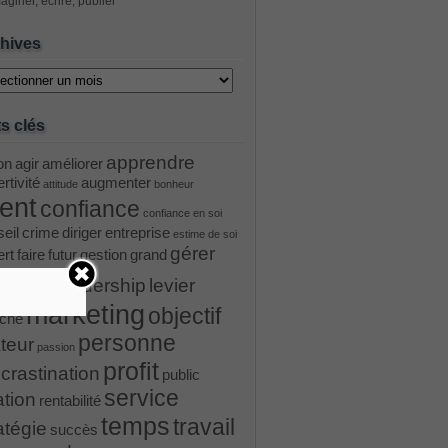
aginer, écrire, publier
hives
ves
s clés
apprendre
on
agir
améliorer
rtivité
augmenter
attitude
bonheur
ient
confiance
confiance en soi
eil
crime
diriger
entreprise
estime de soi
gérer
ert
faire
futur
gestion
grand
ader
leadership
levier
marketing
objectif
ché
personne
teur
passion
profit
crastination
public
service
ation
rentabilité
temps
travail
atégie
succès