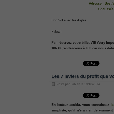
, Cisco Implementing Cisco Collaboratio
Adresse : Best 
210-260 Dump
Chaussée 
, Cisco CCNA Security Dump, 210-260 I
PMI PMP
Bon Vol avec les Aigles…
, PMP PMP Project Management Profes
ISC ISC Certification CISSP
Fabian
, CISSP Certified Information Systems S
70-534
Ps : réservez votre billet VIE (Very Im
, Microsoft Specialist: Microsoft Azure 
18h30
(rendez-vous à 18h car nous débu
101 Dumps
, F5 Certification 101 Application Deli
Microsoft Office 365 70-346
, Microsoft Managing Office 365 Identit
Les 7 leviers du profit que 
2V0-621D Practice
, VMware VCP6-DCV Practice, 2V0-621D V
Posté par
Fabian
le
19/10/2014
Delta Beta Practice
Cisco 300-206
, CCNP Security 300-206 Implementing 
En lecteur assidu, vous connaissez
le
Cisco CCNP Collaboration 300-070
simpliste, qu’il n’y a rien de vraimen
, 300-070 Implementing Cisco IP Teleph