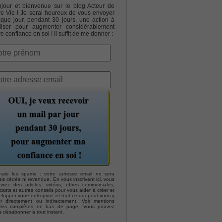
jour et bienvenue sur le blog Acteur de
re Vie ! Je serai heureux de vous envoyer
que jour, pendant 30 jours, une action à
liser pour augmenter considérablement
re confiance en soi ! Il suffit de me donner :
hais les spams : votre adresse email ne sera
is cédée ni revendue. En vous inscrivant ici, vous
evrez des articles, vidéos, offres commerciales,
asts et autres conseils pour vous aider à créer et
lopper votre entreprise et tout ce qui peut vous y
er directement ou indirectement. Voir mentions
ales complètes en bas de page. Vous pouvez
s désabonner à tout instant.