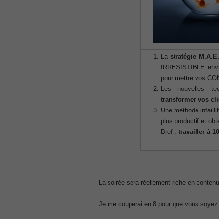
70-345 pdf
, /
4A0-107 dumps
, /
CCNA 200-125
La
stratégie M.A.E
, Cisco CCNA Cisco Certified Network 
IRRESISTIBLE envie
100-105 Answer
pour mettre vos C
Les nouvelles te
, Cisco ICND1 Answer, 100-105 Cisco In
Answer
transformer vos cli
Cisco 200-310
Une méthode infaill
, CCDA 200-310 Designing for Cisco Int
plus productif et o
Cisco CCDP 300-101
Bref :
travailler à 1
, 300-101 Implementing Cisco IP Routi
300-075
, CCNP Collaboration 300-075 Exam Dum
Exam Dump
La soirée sera réellement riche en conten
810-403 Questions
, Cisco Business Value Specialist 810-
Je me couperai en 8 pour que vous soyez h
CCNA Collaboration 210-060