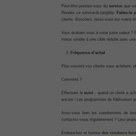
CompTIA Network+ N10-006
Peut-être prestez-vous du
service
que vot
, CompTIA CompTIA Network+ Dumps
Rendez ce service-là tangible.
Faites-le 
300-115 Questions
clients. Bouchers, lavez-vous les mains 
, Cisco CCDP Questions, 300-115 Imple
Microsoft 070-346
Vous évaluez-vous à votre juste valeur ? E
, Microsoft Office 365 070-346 Managing
mieux vendre à une cible réduite avec un
Practice
Cisco CCDP 300-320
Fréquence d’achat
, 300-320 Designing Cisco Network Serv
640-916
Plus souvent vos clients vous achètent, pl
, CCNA Data Center 640-916 Answer, In
648-232 PDF
Comment ?
, APE 648-232 Cisco WebEx Solutions 
CCNA Wireless 200-355
Effectuez le
suivi
: quand un client a ache
, Cisco Implementing Cisco Wireless N
encore ! Les programmes de fidélisation a
CCNA 200-125
Avez-vous bien les coordonnées de tous 
, Cisco CCNA Cisco Certified Network 
contactez-vous régulièrement ? Leur pro
100-105 Answer
, Cisco ICND1 Answer, 100-105 Cisco In
Answer
Embauchez et formez
des vendeurs hors