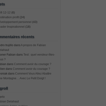
ets
fi 12-12
(6)
stination profit
(24)
éveloppement personnel
(43)
ader Inspirationnel
(18)
mentaires récents
dro trujillo
dans
A propos de Fabian
elahaut
oner Fabian
dans
Test : quel vendeur êtes-
us ?
abian
dans
Comment avoir du courage ?
lien
dans
Comment avoir du courage ?
esniak
dans
Comment Vous Allez Abattre
e Montagne… Avec Le Petit Doigt !
groll
geto
abian Delahaut