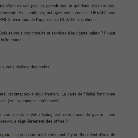
Netw
re client ne voit pas, ne perçoit pas, et qui donc, n’existe pas.
Cisc
CCNA
percevoir
. Ex. : coiffeurs, nettoyez vos ustensiles DEVANT vos
ICND
APRES avoir reçu de l’argent mais DEVANT vos clients.
Cisc
menting Cisco IP Switched Networks (SWITCH v2.0)Questions
Ans
Desi
Cisc
valuez-vous vos produits et services à leur juste valeur ? Il vaut
101 
 Office 365 Identities and Requirements, Microsoft 070-346
e belle marge…
v2.0
075 
Tele
810-
ice Architectures Dump
Spec
Ques
us vous réalisez des profits.
Impl
troducing Cisco Data Center Technologies Answer
(CIC
Secu
Netw
Proj
Design and Implementation PDF
Ans
Cert
té, recontactez-le régulièrement. La carte de fidélité fonctionne
Prof
etwork Fundamentals Exam
ussi (ex. : compagnies aériennes).
Micr
Micr
Certi
vos clients ? Votre listing est votre trésor de guerre ! Les
Fun
Associate CCNA (v3.0) Dump
346
,
posez-vous
régulièrement des offres
?
and 
Prac
terconnecting Cisco Networking Devices Part 1 (ICND1 v3.0)
621D
 pair
. Les vendeurs médiocres sont légion. Ils parlent d’eux, de
Cente