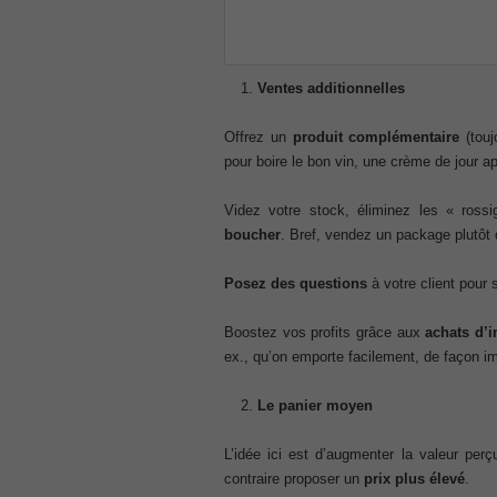
CCNA 200-125
, Cisco CCNA Cisco Certified Network 
100-105 Answer
, Cisco ICND1 Answer, 100-105 Cisco In
Ventes additionnelles
Answer
Cisco 200-310
Offrez un
produit complémentaire
(touj
, CCDA 200-310 Designing for Cisco Int
pour boire le bon vin, une crème de jour ap
Cisco CCDP 300-101
, 300-101 Implementing Cisco IP Routi
Videz votre stock, éliminez les « ross
300-075
boucher
. Bref, vendez un package plutôt 
, CCNP Collaboration 300-075 Exam Dum
Exam Dump
Posez des questions
à votre client pour s
810-403 Questions
, Cisco Business Value Specialist 810-
Boostez vos profits grâce aux
achats d’
CCNA Collaboration 210-060
ex., qu’on emporte facilement, de façon 
, Cisco Implementing Cisco Collaboratio
Le panier moyen
210-260 Dump
, Cisco CCNA Security Dump, 210-260 I
L’idée ici est d’augmenter la valeur perç
PMI PMP
contraire proposer un
prix plus élevé
.
, PMP PMP Project Management Profes