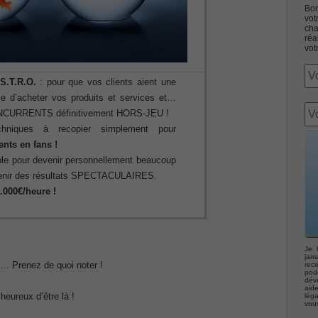
Bon
vot
cha
réa
vot
.S.T.R.O.
: pour que vos clients aient une
Associate CCNA (v3.0) Dump
 d’acheter vos produits et services et…
ONCURRENTS définitivement HORS-JEU !
chniques à recopier simplement pour
terconnecting Cisco Networking Devices Part 1 (ICND1 v3.0)
ents en fans !
ible pour devenir personnellement beaucoup
ernetwork Solutions, Cisco 200-310 PDF
btenir des résultats SPECTACULAIRES.
0.000€/heure !
ng (ROUTE v2.0) Exam
p, Implementing Cisco IP Telephony & Video, Part 2(CIPTV2)
Je 
jama
u… Prenez de quoi noter !
rec
podc
déve
403 Selling Business Outcomes Questions
aid
eureux d’être là !
lég
vou