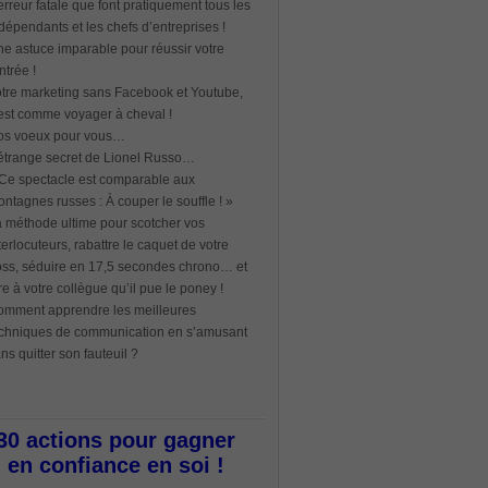
erreur fatale que font pratiquement tous les
dépendants et les chefs d’entreprises !
e astuce imparable pour réussir votre
ntrée !
tre marketing sans Facebook et Youtube,
est comme voyager à cheval !
os voeux pour vous…
étrange secret de Lionel Russo…
Ce spectacle est comparable aux
ntagnes russes : À couper le souffle ! »
 méthode ultime pour scotcher vos
terlocuteurs, rabattre le caquet de votre
ss, séduire en 17,5 secondes chrono… et
re à votre collègue qu’il pue le poney !
mment apprendre les meilleures
chniques de communication en s’amusant
ns quitter son fauteuil ?
30 actions pour gagner
en confiance en soi !