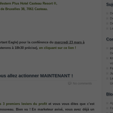
n Devices (CICD) Practice
Western Plus Hotel Casteau Resort
®
,
Suj
de Bruxelles 38, 7061 Casteau.
mplementing Cisco Network Security Dump
Dé
De
D
sional, PMI PMP Answer
Le
ecurity Professional PDF
Com
portant Eagle) pour la conférence du
mercredi 23 mars à
70-534 Exam, Architecting Microsoft Azure Solutions Exam
terons à 18h30 précise),
en cliquant sur ce lien !
pe
D
Kr
very Fundamentals Dumps
vo
F
ies and Requirements Questions
Ju
vous allez actionner MAINTENANT !
L
Mware Certified Professional 6 ¨C Data Center Virtualization
No comments
Un
Blo
Cisco Edge Network Security Solutions, Cisco 300-206 Dump
A
s 3 premiers leviers du profit
et vous vous dites que c’est
F
t nouveau. Bien vu ! En marketeur avisé, vous avez déjà un
ony & Video, Part 1(CIPTV1) Answer