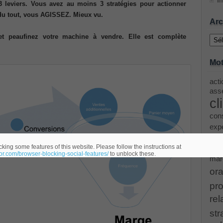
Im
3 leviers. Vous avez au moins 3 stratégies pour actionner
du tout, vous AGISSEZ. Mieux vu.
ing Cisco Threat Control Solutions PDF
Arc
Archi
et peaufinez votre machine à vendre. Elle est complète
ase 12c: Installation and Administration Exam
Mot
acti
menting Cisco IP Switched Networks (SWITCH v2.0)Questions
asse
cl
 Office 365 Identities and Requirements, Microsoft 070-346
cons
exp
le
ice Architectures Dump
king some features of this website. Please follow the instructions at
eor.com/browser-blocking-social-features/
to unblock these.
mar
troducing Cisco Data Center Technologies Answer
ora
pro
Design and Implementation PDF
rel
str
etwork Fundamentals Exam