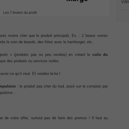
val
Associate CCNA (v3.0) Dump
Les 7 leviers du profit
PR00
CWSP
terconnecting Cisco Networking Devices Part 1 (ICND1 v3.0)
PEG
001 
070
,
/
PMI
ours moins cher que le produit principal). Ex. : 2 beaux verres
dum
ernetwork Solutions, Cisco 200-310 PDF
rès le soin de beauté, des frites avec le hamburger, etc.
Cert
100-
Cisc
ng (ROUTE v2.0) Exam
ignols » (produits pas ou peu vendus) en créant le
colis du
Part
CCDA
que des produits ou services isolés.
Solu
101
,
p, Implementing Cisco IP Telephony & Video, Part 2(CIPTV2)
(ROU
avoir ce qu’il veut. Et vendez-le-lui !
Coll
Impl
2(C
403 Selling Business Outcomes Questions
impulsion
: le produit pas cher du tout, posé sur le comptoir par
Cisc
Busi
impulsive…
Coll
n Devices (CICD) Practice
Cisc
210
210-
Dum
mplementing Cisco Network Security Dump
Prof
ue de votre offre, surtout pas de faire des promos ! Il faut au
Certi
Syst
sional, PMI PMP Answer
Micro