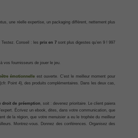
Exam
Exa
Appl
ecurity Professional PDF
Micr
Offi
tus, une réelle expertise, un packaging différent, nettement plus
Ques
70-534 Exam, Architecting Microsoft Azure Solutions Exam
DCV 
Profe
Delt
very Fundamentals Dumps
Secu
. Testez. Conseil : les
prix en 7
sont plus digestes qu’en 9 ! 997
Netw
Dum
070 
ies and Requirements Questions
Part
 vos fournisseurs de jouer le jeu.
300-
Cont
Mware Certified Professional 6 ¨C Data Center Virtualization
Data
Inst
nêtre émotionnelle
est ouverte. C’est le meilleur moment pour
Netw
(cfr. Point 4), des produits complémentaires. Dans les deux cas,
Net
Cisco Edge Network Security Solutions, Cisco 300-206 Dump
CCDP
IP S
Micr
Mana
ony & Video, Part 1(CIPTV1) Answer
le
droit de préemption
, soit : devenez prioritaire. Le client paiera
Requ
l’expert. Écrivez un ebook, dites, dans votre communication, que
CCD
Netw
nt de la région, que votre menuisier a eu le trophée du meilleur
ing Cisco Threat Control Solutions PDF
CCNA
Cisc
illeurs. Montrez-vous. Donnez des conférences. Organisez des
232 
Desi
ase 12c: Installation and Administration Exam
200-