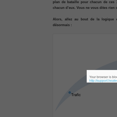
plan de bataille pour chacun de ces 
300-207
chacun d’eux. Vous ne vous dites rien 
, CCNP Security 300-207 PDF, Implement
1Z0-062 Exam
Alors, allez au bout de la logique 
, Oracle Database 1Z0-062 Oracle Datab
désormais :
CompTIA Network+ N10-006
, CompTIA CompTIA Network+ Dumps
300-115 Questions
, Cisco CCDP Questions, 300-115 Imple
Microsoft 070-346
, Microsoft Office 365 070-346 Managing
Practice
Cisco CCDP 300-320
, 300-320 Designing Cisco Network Serv
Your browser is bloc
http://support.heat
640-916
, CCNA Data Center 640-916 Answer, In
648-232 PDF
, APE 648-232 Cisco WebEx Solutions 
CCNA Wireless 200-355
, Cisco Implementing Cisco Wireless N