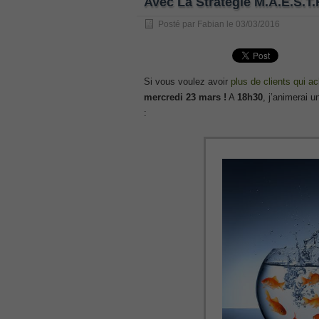
Avec La Stratégie M.A.E.S.T.R
, /
Posté par
Fabian
le
03/03/2016
GCFA
, /
MB6-702 dumps
, /
Si vous voulez avoir
plus de clients qui a
mercredi 23 mars !
A
18h30
, j’animerai 
300-070
:
, /
70-980 pdf
, /
070-685
, /
070-243
, /
70-680
, /
PMI-SP
, /
300-375 exam
, /