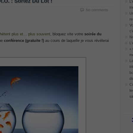
.O. : Sortez Du Lot !
L’
in
No comments
Un
re
Vo
c’
chètent plus et… plus souvent
, bloquez vite votre
soirée du
N
une
conférence (gratuite !)
au cours de laquelle je vous révélerai
L’
« 
mo
La
in
bo
di
Co
te
sa