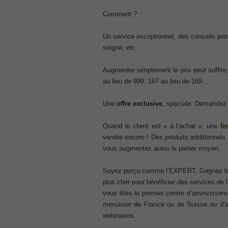
ISC ISC Certification CISSP
Comment ?
, CISSP Certified Information Systems S
70-534
Un service exceptionnel, des conseils poin
, Microsoft Specialist: Microsoft Azure 
soigné, etc.
101 Dumps
, F5 Certification 101 Application Deli
Augmenter simplement le prix peut suffire
Microsoft Office 365 70-346
au lieu de 999. 167 au lieu de 169…
, Microsoft Managing Office 365 Identit
2V0-621D Practice
Une
offre exclusive
, spéciale. Demandez à
, VMware VCP6-DCV Practice, 2V0-621D V
Delta Beta Practice
Quand le client est « à l’achat », une
fe
Cisco 300-206
vendre encore ! Des produits additionnels 
, CCNP Security 300-206 Implementing 
vous augmentez aussi le panier moyen.
Cisco CCNP Collaboration 300-070
, 300-070 Implementing Cisco IP Teleph
Soyez perçu comme l’EXPERT. Gagnez 
plus cher pour bénéficier des services de 
300-207
vous êtes le premier centre d’amincisseme
, CCNP Security 300-207 PDF, Implement
menuisier de France ou de Suisse ou d’a
1Z0-062 Exam
webinaires.
, Oracle Database 1Z0-062 Oracle Datab