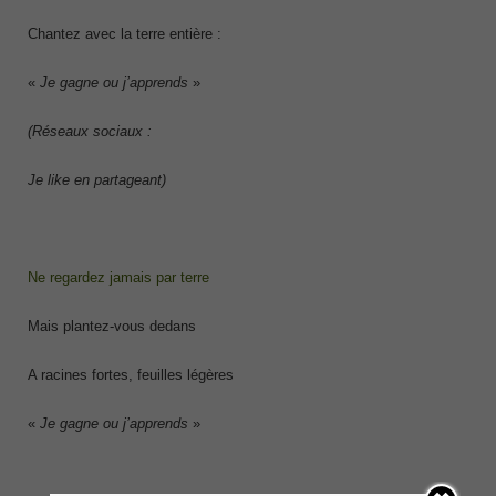
Chantez avec la terre entière :
«
Je gagne ou j’apprends
»
(Réseaux sociaux :
Je like en partageant)
Ne regardez jamais par terre
Mais plantez-vous dedans
A racines fortes, feuilles légères
«
Je gagne ou j’apprends
»