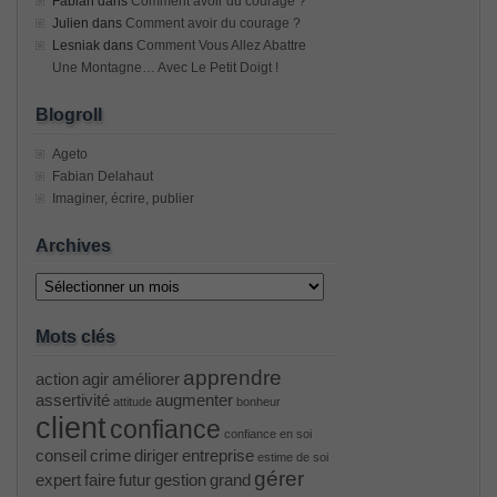
Fabian
dans
Comment avoir du courage ?
Julien
dans
Comment avoir du courage ?
Lesniak
dans
Comment Vous Allez Abattre
Une Montagne… Avec Le Petit Doigt !
Blogroll
Ageto
Fabian Delahaut
Imaginer, écrire, publier
Archives
Archives
Mots clés
apprendre
action
agir
améliorer
assertivité
augmenter
attitude
bonheur
client
confiance
confiance en soi
conseil
crime
diriger
entreprise
estime de soi
gérer
expert
faire
futur
gestion
grand