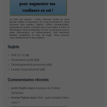
Je hais les spams : votre adresse email ne sera
jamais cédée ni revendue. En vous inscrivant ici, vous
recevrez des articles, vidéos, offres commerciales,
podcasts et autres conseils pour vous aider à créer et
développer votre entreprise et tout ce qui peut vous y
aider directement ou indirectement. Voir mentions
légales complètes en bas de page. Vous pouvez
vous désabonner à tout instant.
Sujets
Défi 12-12
(6)
Destination profit
(24)
Développement personnel
(43)
Leader Inspirationnel
(18)
Commentaires récents
pedro trujillo
dans
A propos de Fabian
Delahaut
Kroner Fabian
dans
Test : quel vendeur êtes-
vous ?