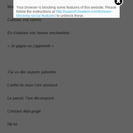
Mon Vœu pour la nouvelle année :
Your browser is blocking some features of this website. Please
follow the instructions at
http://support.heateor.com/browser-
blocking-social-features/
to unblock these.
Cultivez vos
talents
En chantant vos heures enchantées :
«
Je gagne ou j’apprends
»
J’ai vu des experts patentés
L’enfer ils nous l’ont annoncé
Le passé, l’ont décomposé
L’instant déjà grugé
Hé hé