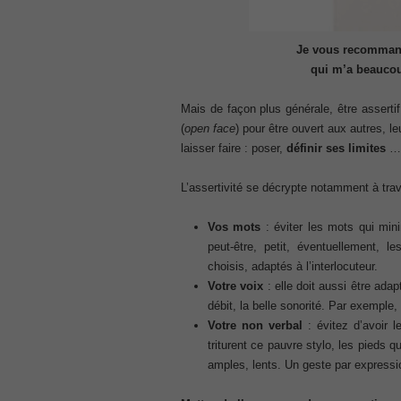
CCNA 200-125
, Cisco CCNA Cisco Certified Network 
100-105 Answer
Je vous recommand
, Cisco ICND1 Answer, 100-105 Cisco In
qui m’a beaucou
Answer
Cisco 200-310
Mais de façon plus générale, être assertif
, CCDA 200-310 Designing for Cisco Int
(
open face
) pour être ouvert aux autres, le
Cisco CCDP 300-101
laisser faire : poser,
définir ses limites
… 
, 300-101 Implementing Cisco IP Routi
L’assertivité se décrypte notamment à trav
300-075
, CCNP Collaboration 300-075 Exam Dum
Exam Dump
Vos mots
: éviter les mots qui min
810-403 Questions
peut-être, petit, éventuellement, le
, Cisco Business Value Specialist 810-
choisis, adaptés à l’interlocuteur.
Votre voix
: elle doit aussi être ada
CCNA Collaboration 210-060
débit, la belle sonorité. Par exemple, 
, Cisco Implementing Cisco Collaboratio
Votre non verbal
: évitez d’avoir l
210-260 Dump
triturent ce pauvre stylo, les pieds 
, Cisco CCNA Security Dump, 210-260 I
amples, lents. Un geste par expressio
PMI PMP
, PMP PMP Project Management Profes