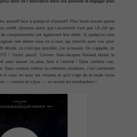
 pour avoir de l’assurance dans vos pensées et dégager plus
Exam
Exa
Appl
ecurity Professional PDF
Micr
Offi
tre assertif face à quelqu’un d’assertif. Plus facile encore quand
Ques
70-534 Exam, Architecting Microsoft Azure Solutions Exam
un conflit. Ajoutons aussi que l’assertivité n’est pas LA clef qui
DCV 
Profe
 de comportements ont également leur utilité. Si quelqu’un veut
Delt
very Fundamentals Dumps
Secu
 cagoule noir ébène vous va à ravir, qui tranche avec vos yeux
Netw
 désolé, ce n’est pas possible, j’en ai besoin. On s’appelle, on
Dum
070 
ies and Requirements Questions
FS ! Soyez passif. Comme Jean-Jacques Annaud durant le
Part
ort pour sauver sa peau face à l’animal ! Dans certains cas,
300-
Cont
ut. Dans certains milieux ou certaines situations, c’est carrément
Mware Certified Professional 6 ¨C Data Center Virtualization
Data
le si vous en avez les moyens et qu’il s’agit de la seule issue
Inst
Netw
houé — comme en Libye —, on envoie les bombardiers !
Net
Cisco Edge Network Security Solutions, Cisco 300-206 Dump
CCDP
IP S
Micr
Mana
ony & Video, Part 1(CIPTV1) Answer
Requ
CCD
Netw
ing Cisco Threat Control Solutions PDF
CCNA
Cisc
232 
Desi
ase 12c: Installation and Administration Exam
200-