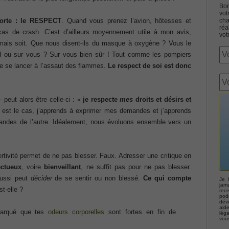
Bon
vot
orte : le RESPECT
. Quand vous prenez l’avion, hôtesses et
cha
réa
cas de crash. C’est d’ailleurs moyennement utile à mon avis,
vot
mais soit. Que nous disent-ils du masque à oxygène ? Vous le
ord ou sur vous ? Sur vous bien sûr ! Tout comme les pompiers
de se lancer à l’assaut des flammes.
Le respect de soi est donc
Associate CCNA (v3.0) Dump
terconnecting Cisco Networking Devices Part 1 (ICND1 v3.0)
 peut alors être celle-ci : «
je respecte
mes
droits et désirs et
 est le cas, j’apprends à exprimer mes demandes et j’apprends
andes de l’autre. Idéalement, nous évoluons ensemble vers un
ernetwork Solutions, Cisco 200-310 PDF
ng (ROUTE v2.0) Exam
rtivité permet de ne pas blesser. Faux. Adresser une critique en
ectueux
, voire
bienveillant
, ne suffit pas pour ne pas blesser.
p, Implementing Cisco IP Telephony & Video, Part 2(CIPTV2)
aussi peut
décider
de se sentir ou non blessé.
Ce qui compte
Je 
jama
st-elle ?
rec
podc
déve
403 Selling Business Outcomes Questions
aid
marqué que tes
odeurs corporelles
sont fortes en fin de
lég
vou