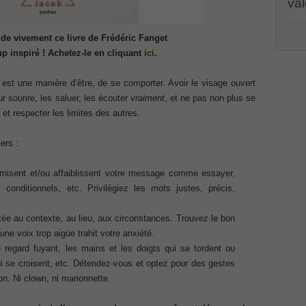
val
Associate CCNA (v3.0) Dump
PR00
e vivement ce livre de
Frédéric Fanget
CWSP
terconnecting Cisco Networking Devices Part 1 (ICND1 v3.0)
p inspiré !
Achetez-le en cliquant
ici
.
PEG
001 
070
,
/
PMI
 est une manière d’être, de se comporter. Avoir le visage ouvert
dum
ernetwork Solutions, Cisco 200-310 PDF
ur sourire, les saluer, les écouter
vraiment
, et ne pas non plus se
Cert
100-
et respecter les limites des autres.
Cisc
ng (ROUTE v2.0) Exam
Part
CCDA
ers :
Solu
101
,
p, Implementing Cisco IP Telephony & Video, Part 2(CIPTV2)
(ROU
imisent et/ou affaiblissent votre message comme essayer,
Coll
Impl
s conditionnels, etc. Privilégiez les mots justes, précis,
2(C
403 Selling Business Outcomes Questions
Cisc
Busi
ptée au contexte, au lieu, aux circonstances. Trouvez le bon
Coll
une voix trop aigüe trahit votre anxiété.
n Devices (CICD) Practice
Cisc
210
e regard fuyant, les mains et les doigts qui se tordent ou
210-
qui se croisent, etc. Détendez-vous et optez pour des gestes
Dum
mplementing Cisco Network Security Dump
Prof
n. Ni clown, ni marionnette.
Certi
Syst
sional, PMI PMP Answer
Micro