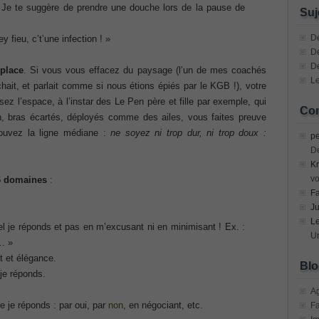
n Devices (CICD) Practice
 Je te suggère de prendre une douche lors de la pause de
Suj
mplementing Cisco Network Security Dump
Dé
 fieu, c’t’une infection ! »
De
D
sional, PMI PMP Answer
place
. Si vous vous effacez du paysage (l’un de mes coachés
Le
chait, et parlait comme si nous étions épiés par le KGB !), votre
ecurity Professional PDF
z l’espace, à l’instar des Le Pen père et fille par exemple, qui
Com
n, bras écartés, déployés comme des ailes, vous faites preuve
ouvez la ligne médiane :
ne soyez ni trop dur, ni trop doux :
70-534 Exam, Architecting Microsoft Azure Solutions Exam
pe
D
Kr
very Fundamentals Dumps
vo
 6 domaines
:
F
ies and Requirements Questions
Ju
L
l je réponds et pas en m’excusant ni en minimisant ! Ex. :
Mware Certified Professional 6 ¨C Data Center Virtualization
Un
l… »
t et élégance.
Blo
 je réponds.
Cisco Edge Network Security Solutions, Cisco 300-206 Dump
A
e je réponds : par oui, par
non
, en négociant, etc.
F
ony & Video, Part 1(CIPTV1) Answer