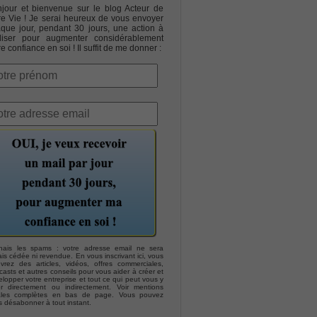
jour et bienvenue sur le blog Acteur de
re Vie ! Je serai heureux de vous envoyer
que jour, pendant 30 jours, une action à
liser pour augmenter considérablement
re confiance en soi ! Il suffit de me donner :
hais les spams : votre adresse email ne sera
is cédée ni revendue. En vous inscrivant ici, vous
evrez des articles, vidéos, offres commerciales,
asts et autres conseils pour vous aider à créer et
lopper votre entreprise et tout ce qui peut vous y
er directement ou indirectement. Voir mentions
ales complètes en bas de page. Vous pouvez
s désabonner à tout instant.