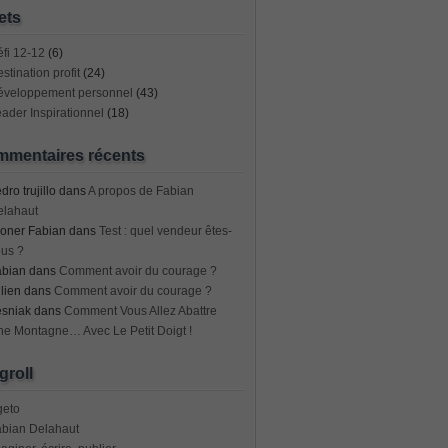
ets
fi 12-12
(6)
stination profit
(24)
éveloppement personnel
(43)
ader Inspirationnel
(18)
mentaires récents
dro trujillo
dans
A propos de Fabian
elahaut
oner Fabian
dans
Test : quel vendeur êtes-
us ?
abian
dans
Comment avoir du courage ?
lien
dans
Comment avoir du courage ?
esniak
dans
Comment Vous Allez Abattre
e Montagne… Avec Le Petit Doigt !
groll
geto
abian Delahaut