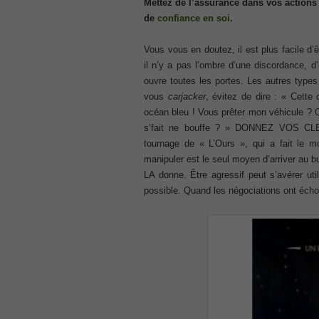
Mettez de l’assurance dans vos actions
ISC ISC Certification CISSP
de
confiance en soi
.
, CISSP Certified Information Systems S
70-534
Vous vous en doutez, il est plus facile d’ê
, Microsoft Specialist: Microsoft Azure 
il n’y a pas l’ombre d’une discordance, d’
101 Dumps
ouvre toutes les portes. Les autres types
, F5 Certification 101 Application Deli
vous
carjacker
, évitez de dire : « Cette
Microsoft Office 365 70-346
océan bleu ! Vous prêter mon véhicule ? Oh
, Microsoft Managing Office 365 Identit
s’fait ne bouffe ? » DONNEZ VOS CLE
tournage de « L’Ours », qui a fait le m
2V0-621D Practice
manipuler est le seul moyen d’arriver au b
, VMware VCP6-DCV Practice, 2V0-621D V
Delta Beta Practice
LA donne. Être agressif peut s’avérer uti
Cisco 300-206
possible. Quand les négociations ont éc
, CCNP Security 300-206 Implementing 
Cisco CCNP Collaboration 300-070
, 300-070 Implementing Cisco IP Teleph
300-207
, CCNP Security 300-207 PDF, Implement
1Z0-062 Exam
, Oracle Database 1Z0-062 Oracle Datab