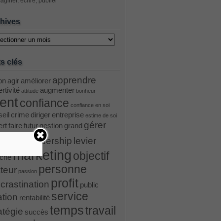
aginer, écrire, publier
hives
ves
s clés
apprendre
on
agir
améliorer
rtivité
augmenter
attitude
bonheur
ient
confiance
confiance en soi
eil
crime
diriger
entreprise
estime de soi
gérer
ert
faire
futur
gestion
grand
ader
leadership
levier
marketing
objectif
ché
personne
teur
passion
profit
crastination
public
service
ation
rentabilité
temps
travail
atégie
succès