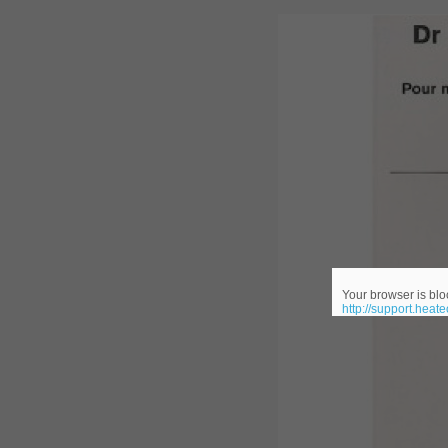
300-207
, CCNP Security 300-207 PDF, Implement
1Z0-062 Exam
, Oracle Database 1Z0-062 Oracle Datab
CompTIA Network+ N10-006
, CompTIA CompTIA Network+ Dumps
300-115 Questions
, Cisco CCDP Questions, 300-115 Imple
Microsoft 070-346
, Microsoft Office 365 070-346 Managing
Practice
Cisco CCDP 300-320
, 300-320 Designing Cisco Network Serv
Your browser is bloc
http://support.heat
640-916
, CCNA Data Center 640-916 Answer, In
648-232 PDF
, APE 648-232 Cisco WebEx Solutions 
CCNA Wireless 200-355
, Cisco Implementing Cisco Wireless N