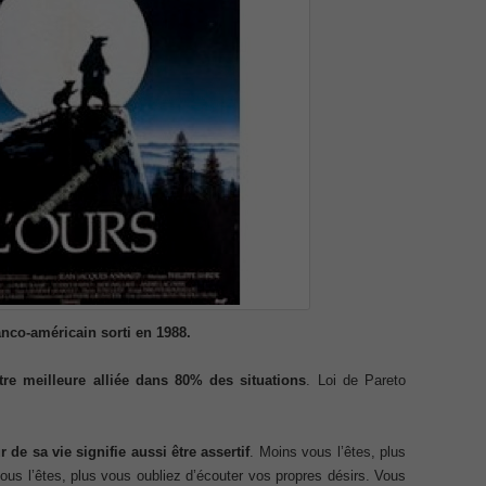
Netw
Cisc
CCNA
ICND
Cisc
menting Cisco IP Switched Networks (SWITCH v2.0)Questions
Ans
Desi
Cisc
101 
 Office 365 Identities and Requirements, Microsoft 070-346
v2.0
075 
Tele
810-
ice Architectures Dump
Spec
Ques
Impl
troducing Cisco Data Center Technologies Answer
(CIC
Secu
Netw
Proj
Design and Implementation PDF
Ans
Cert
anco-américain sorti en 1988.
Prof
etwork Fundamentals Exam
Micr
Micr
tre meilleure alliée dans 80% des situations
. Loi de Pareto
Certi
Fun
Associate CCNA (v3.0) Dump
346
,
and 
Prac
r de sa vie signifie aussi être assertif
. Moins vous l’êtes, plus
terconnecting Cisco Networking Devices Part 1 (ICND1 v3.0)
621D
ous l’êtes, plus vous oubliez d’écouter vos propres désirs. Vous
Cente