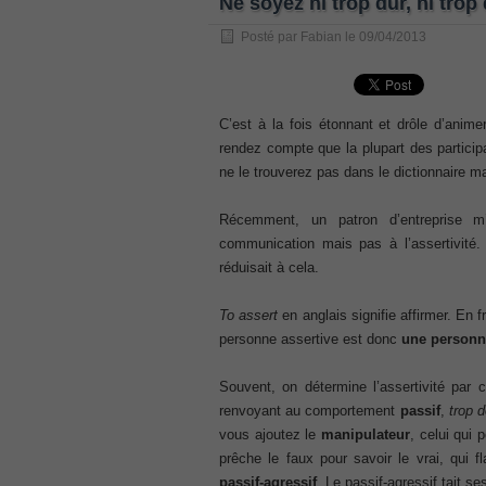
Ne soyez ni trop dur, ni trop
, /
Posté par
Fabian
le
09/04/2013
GCFA
, /
MB6-702 dumps
, /
C’est à la fois étonnant et drôle d’anim
rendez compte que la plupart des partici
300-070
ne le trouverez pas dans le dictionnaire m
, /
70-980 pdf
Récemment, un patron d’entreprise m
, /
communication mais pas à l’assertivité. «
070-685
réduisait à cela.
, /
070-243
To assert
en anglais signifie affirmer. En 
, /
personne assertive est donc
une personne
70-680
, /
Souvent, on détermine l’assertivité par 
PMI-SP
renvoyant au comportement
passif
,
trop 
, /
vous ajoutez le
manipulateur
, celui qui
300-375 exam
prêche le faux pour savoir le vrai, qui f
, /
passif-agressif
. Le passif-agressif tait s