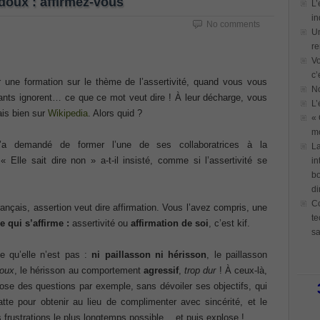
 doux : affirmez-vous
L’
in
No comments
Un
re
Vo
c’
er une formation sur le thème de l’assertivité, quand vous vous
N
pants ignorent… ce que ce mot veut dire ! À leur décharge, vous
L’
ais bien sur
Wikipedia
. Alors quid ?
« 
mo
’a demandé de former l’une de ses collaboratrices à la
La
 Elle sait dire non » a-t-il insisté, comme si l’assertivité se
in
bo
di
Co
français, assertion veut dire affirmation. Vous l’avez compris, une
te
 qui s’affirme :
assertivité ou
affirmation de soi
, c’est kif.
sa
ce qu’elle n’est pas :
ni paillasson ni hérisson
, le paillasson
doux
, le hérisson au comportement
agressif
,
trop dur
! À ceux-là,
 pose des questions par exemple, sans dévoiler ses objectifs, qui
latte pour obtenir au lieu de complimenter avec sincérité, et le
es frustrations le plus longtemps possible… et puis explose !