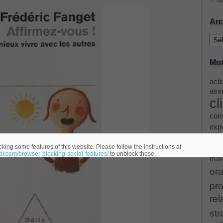
Im
ing Cisco Threat Control Solutions PDF
Arc
Archi
ase 12c: Installation and Administration Exam
Mot
acti
menting Cisco IP Switched Networks (SWITCH v2.0)Questions
asse
cl
 Office 365 Identities and Requirements, Microsoft 070-346
cons
exp
le
ice Architectures Dump
king some features of this website. Please follow the instructions at
eor.com/browser-blocking-social-features/
to unblock these.
mar
troducing Cisco Data Center Technologies Answer
ora
pro
Design and Implementation PDF
rel
str
etwork Fundamentals Exam