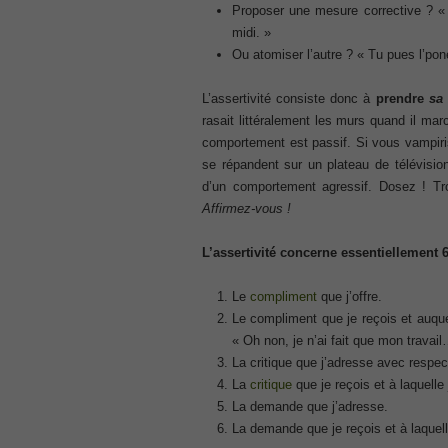
, Cisco Implementing Cisco Collaboratio
Proposer une mesure corrective ? «
210-260 Dump
midi. »
, Cisco CCNA Security Dump, 210-260 I
Ou atomiser l’autre ? « Tu pues l’poney
PMI PMP
, PMP PMP Project Management Profes
L’assertivité consiste donc à
prendre
sa
ISC ISC Certification CISSP
rasait littéralement les murs quand il mar
, CISSP Certified Information Systems S
comportement est passif. Si vous vampirise
se répandent sur un plateau de télévisio
70-534
d’un comportement agressif. Dosez ! Tr
, Microsoft Specialist: Microsoft Azure 
Affirmez-vous !
101 Dumps
, F5 Certification 101 Application Deli
L’assertivité concerne essentiellement
Microsoft Office 365 70-346
, Microsoft Managing Office 365 Identit
Le
compliment
que j’offre.
2V0-621D Practice
Le compliment que je reçois et auque
, VMware VCP6-DCV Practice, 2V0-621D V
« Oh non, je n’ai fait que mon travai
Delta Beta Practice
La critique que j’adresse avec respec
Cisco 300-206
La
critique
que je reçois et à laquelle
, CCNP Security 300-206 Implementing 
La demande que j’adresse.
Cisco CCNP Collaboration 300-070
La demande que je reçois et à laquell
, 300-070 Implementing Cisco IP Teleph