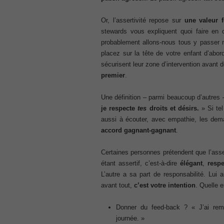
70-345 pdf
Or, l’assertivité repose sur
une valeur f
, /
stewards vous expliquent quoi faire en 
4A0-107 dumps
probablement allons-nous tous y passer 
, /
placez sur la tête de votre enfant d’ab
CCNA 200-125
sécurisent leur zone d’intervention avant 
, Cisco CCNA Cisco Certified Network 
premier
.
100-105 Answer
, Cisco ICND1 Answer, 100-105 Cisco In
Une définition – parmi beaucoup d’autres –
Answer
je respecte
tes
droits et désirs.
» Si tel
Cisco 200-310
aussi à écouter, avec empathie, les dem
, CCDA 200-310 Designing for Cisco Int
accord gagnant-gagnant
.
Cisco CCDP 300-101
, 300-101 Implementing Cisco IP Routi
Certaines personnes prétendent que l’asse
300-075
étant assertif, c’est-à-dire
élégant
,
resp
, CCNP Collaboration 300-075 Exam Dum
L’autre a sa part de responsabilité. Lui 
Exam Dump
avant tout,
c’est votre intention
. Quelle e
810-403 Questions
, Cisco Business Value Specialist 810-
Donner du feed-back ? « J’ai re
CCNA Collaboration 210-060
journée. »