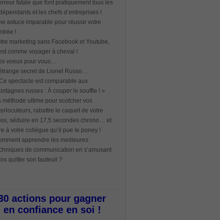
erreur fatale que font pratiquement tous les
dépendants et les chefs d’entreprises !
e astuce imparable pour réussir votre
ntrée !
tre marketing sans Facebook et Youtube,
est comme voyager à cheval !
os voeux pour vous…
étrange secret de Lionel Russo…
Ce spectacle est comparable aux
ntagnes russes : À couper le souffle ! »
 méthode ultime pour scotcher vos
terlocuteurs, rabattre le caquet de votre
ss, séduire en 17,5 secondes chrono… et
re à votre collègue qu’il pue le poney !
mment apprendre les meilleures
chniques de communication en s’amusant
ns quitter son fauteuil ?
30 actions pour gagner
en confiance en soi !