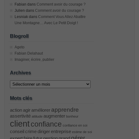
Fabian
dans
Comment avoir du courage ?
Julien
dans
Comment avoir du courage ?
Lesniak
dans
Comment Vous Allez Abattre
Une Montagne… Avec Le Petit Doigt !
Blogroll
Ageto
Fabian Delahaut
Imaginer, écrire, publier
Archives
Archives
Mots clés
apprendre
action
agir
améliorer
assertivité
augmenter
attitude
bonheur
client
confiance
confiance en soi
conseil
crime
diriger
entreprise
estime de soi
gérer
expert
faire
futur
gestion
grand