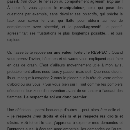
passif
,
trop doux
, le hérisson au comportement
agressif
,
trop dur
!
À ceux-là, vous ajoutez le
manipulateur
, celui qui pose des
questions par exemple, sans dévoiler ses objectifs, qui prêche le
faux pour savoir le vrai, qui flatte pour obtenir au lieu de
complimenter avec sincérité, et le
passif-agressif
. Le passif-
agressif tait ses frustrations le plus longtemps possible… et puis
explose !
Or, l’assertivité repose sur
une valeur forte : le RESPECT
. Quand
vous prenez l’avion, hôtesses et stewards vous expliquent quoi faire
en cas de crash. C’est d’ailleurs moyennement utile à mon avis,
probablement allons-nous tous y passer mais soit. Que nous disent-
ils du masque à oxygène ? Vous le placez sur la tête de votre enfant
d’abord ou sur vous ? Sur vous bien sûr ! Tout comme les pompiers
sécurisent leur zone d’intervention avant de se lancer à l’assaut des
flammes.
Le respect de soi est donc premier
.
Une définition – parmi beaucoup d’autres – peut alors être celle-ci :
«
je respecte
mes
droits et désirs et je respecte
tes
droits et
désirs.
» Si tel est le cas, j’apprends à exprimer mes demandes et
j’apprends aussi à écouter, avec empathie, les demandes de l’autre.