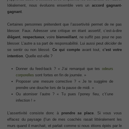
Idéalement, nous évoluons ensemble vers un
accord gagnant-
gagnant
.
Certaines personnes prétendent que l’assertivité permet de ne pas
blesser. Faux. Adresser une critique en étant assertif, c’est-à-dire
élégant
,
respectueux
, voire
bienveillant
, ne suffit pas pour ne pas
blesser. L’autre a sa part de responsabilité. Lui aussi peut
décider
de
se sentir ou non blessé.
Ce qui compte
avant tout,
c’est votre
intention
. Quelle est-elle ?
Donner du feed-back ? « J’ai remarqué que tes
odeurs
corporelles
sont fortes en fin de journée. »
Proposer une mesure corrective ? « Je te suggère de
prendre une douche lors de la pause de midi. »
Ou atomiser l’autre ? « Tu pues l’poney fieu, c’t’une
infection ! »
L’assertivité consiste donc à
prendre
sa
place
. Si vous vous
effacez du paysage (l’un de mes coachés rasait littéralement les
murs quand il marchait, et parlait comme si nous étions épiés par le