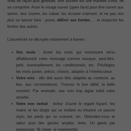
Mais de façon plus générale, être assertif est une manière d’être, de
se comporter. Avoir le visage ouvert (
open face
) pour être ouvert aux
autres, leur sourire, les saluer, les écouter
vraiment
, et ne pas non
plus se laisser faire : poser,
définir ses limites
… et respecter les
limites des autres.
L’assertivité se décrypte notamment à travers :
Vos mots
: éviter les mots qui minimisent et/ou
affaiblissent votre message comme essayer, peut-être,
petit, éventuellement, les conditionnels, etc. Privilégiez
les mots justes, précis, choisis, adaptés à l’interlocuteur.
Votre voix
: elle doit aussi être adaptée au contexte, au
lieu, aux circonstances. Trouvez le bon débit, la belle
sonorité. Par exemple, une voix trop aigüe trahit votre
anxiété.
Votre non verbal
: évitez d’avoir le regard fuyant, les
mains et les doigts qui se tordent ou triturent ce pauvre
stylo, les pieds qui se croisent, etc. Détendez-vous et
optez pour des gestes amples, lents. Un geste par
expression. Ni clown, ni marionnette.