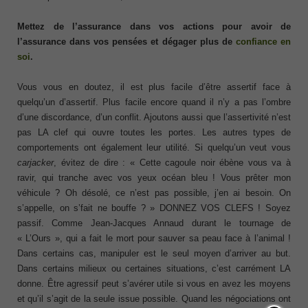
Mettez de l’assurance dans vos actions pour avoir de
l’assurance dans vos pensées et dégager plus de
confiance en
soi
.
Vous vous en doutez, il est plus facile d’être assertif face à
quelqu’un d’assertif. Plus facile encore quand il n’y a pas l’ombre
d’une discordance, d’un conflit. Ajoutons aussi que l’assertivité n’est
pas LA clef qui ouvre toutes les portes. Les autres types de
comportements ont également leur utilité. Si quelqu’un veut vous
carjacker
, évitez de dire : « Cette cagoule noir ébène vous va à
ravir, qui tranche avec vos yeux océan bleu ! Vous prêter mon
véhicule ? Oh désolé, ce n’est pas possible, j’en ai besoin. On
s’appelle, on s’fait ne bouffe ? » DONNEZ VOS CLEFS ! Soyez
passif. Comme Jean-Jacques Annaud durant le tournage de
« L’Ours », qui a fait le mort pour sauver sa peau face à l’animal !
Dans certains cas, manipuler est le seul moyen d’arriver au but.
Dans certains milieux ou certaines situations, c’est carrément LA
donne. Être agressif peut s’avérer utile si vous en avez les moyens
et qu’il s’agit de la seule issue possible. Quand les négociations ont