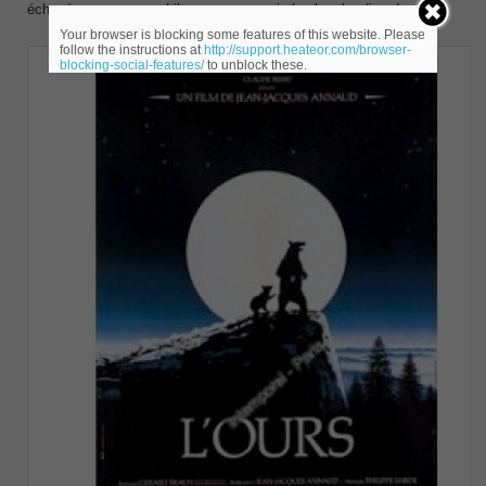
échoué — comme en Libye —, on envoie les bombardiers !
Your browser is blocking some features of this website. Please
follow the instructions at
http://support.heateor.com/browser-
blocking-social-features/
to unblock these.