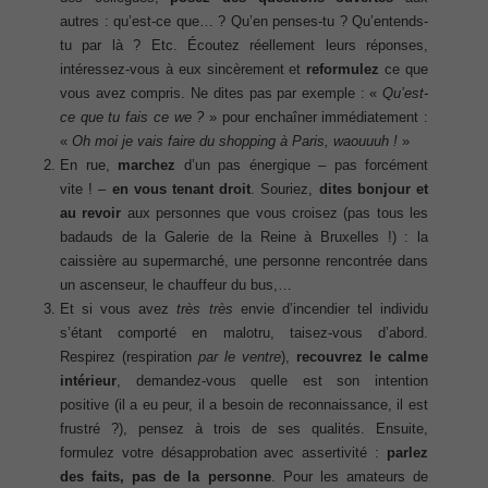
autres : qu’est-ce que… ? Qu’en penses-tu ? Qu’entends-
tu par là ? Etc. Écoutez réellement leurs réponses,
intéressez-vous à eux sincèrement et
reformulez
ce que
vous avez compris. Ne dites pas par exemple : «
Qu’est-
ce que tu fais ce we ?
» pour enchaîner immédiatement :
«
Oh moi je vais faire du shopping à Paris, waouuuh !
»
En rue,
marchez
d’un pas énergique
– pas forcément
vite ! –
en vous tenant droit
. Souriez,
dites bonjour et
au revoir
aux personnes que vous croisez (pas tous les
badauds de la Galerie de la Reine à Bruxelles !) : la
caissière au supermarché, une personne rencontrée dans
un ascenseur, le chauffeur du bus,…
Et si vous avez
très très
envie d’incendier tel individu
s’étant comporté en malotru, taisez-vous d’abord.
Respirez (respiration
par le ventre
),
recouvrez le calme
intérieur
, demandez-vous quelle est son intention
positive (il a eu peur, il a besoin de reconnaissance, il est
frustré ?), pensez à trois de ses qualités. Ensuite,
formulez votre désapprobation avec assertivité :
parlez
des faits, pas de la personne
. Pour les amateurs de