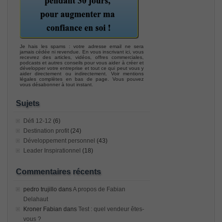
Je hais les spams : votre adresse email ne sera
jamais cédée ni revendue. En vous inscrivant ici, vous
recevrez des articles, vidéos, offres commerciales,
podcasts et autres conseils pour vous aider à créer et
développer votre entreprise et tout ce qui peut vous y
aider directement ou indirectement. Voir mentions
légales complètes en bas de page. Vous pouvez
vous désabonner à tout instant.
Sujets
Défi 12-12
(6)
Destination profit
(24)
Développement personnel
(43)
Leader Inspirationnel
(18)
Commentaires récents
pedro trujillo
dans
A propos de Fabian
Delahaut
Kroner Fabian
dans
Test : quel vendeur êtes-
vous ?