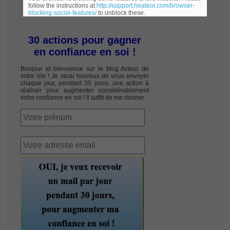
follow the instructions at
http://support.heateor.com/browser-
blocking-social-features/
to unblock these.
30 actions pour gagner
en confiance en soi !
Bonjour et bienvenue sur le blog Acteur de
votre Vie ! Je serai heureux de vous envoyer
chaque jour, pendant 30 jours, une action à
réaliser pour augmenter considérablement
votre confiance en soi ! Il suffit de me donner :