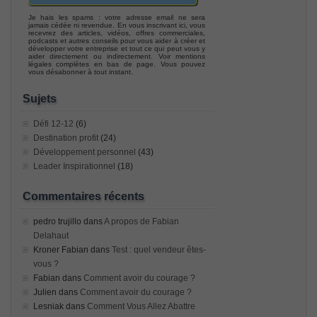
Je hais les spams : votre adresse email ne sera
jamais cédée ni revendue. En vous inscrivant ici, vous
recevrez des articles, vidéos, offres commerciales,
podcasts et autres conseils pour vous aider à créer et
développer votre entreprise et tout ce qui peut vous y
aider directement ou indirectement. Voir mentions
légales complètes en bas de page. Vous pouvez
vous désabonner à tout instant.
Sujets
Défi 12-12
(6)
Destination profit
(24)
Développement personnel
(43)
Leader Inspirationnel
(18)
Commentaires récents
pedro trujillo
dans
A propos de Fabian
Delahaut
Kroner Fabian
dans
Test : quel vendeur êtes-
vous ?
Fabian
dans
Comment avoir du courage ?
Julien
dans
Comment avoir du courage ?
Lesniak
dans
Comment Vous Allez Abattre