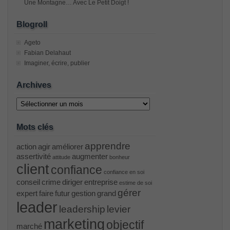
Une Montagne… Avec Le Petit Doigt !
Blogroll
Ageto
Fabian Delahaut
Imaginer, écrire, publier
Archives
Archives
Mots clés
apprendre
action
agir
améliorer
assertivité
augmenter
attitude
bonheur
client
confiance
confiance en soi
conseil
crime
diriger
entreprise
estime de soi
gérer
expert
faire
futur
gestion
grand
leader
leadership
levier
marketing
objectif
marché