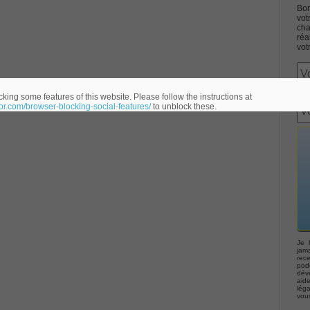
Bon
vot
cha
réa
vot
Associate CCNA (v3.0) Dump
king some features of this website. Please follow the instructions at
eor.com/browser-blocking-social-features/
to unblock these.
terconnecting Cisco Networking Devices Part 1 (ICND1 v3.0)
ernetwork Solutions, Cisco 200-310 PDF
ng (ROUTE v2.0) Exam
p, Implementing Cisco IP Telephony & Video, Part 2(CIPTV2)
Je 
jama
rec
podc
déve
403 Selling Business Outcomes Questions
aid
lég
vou