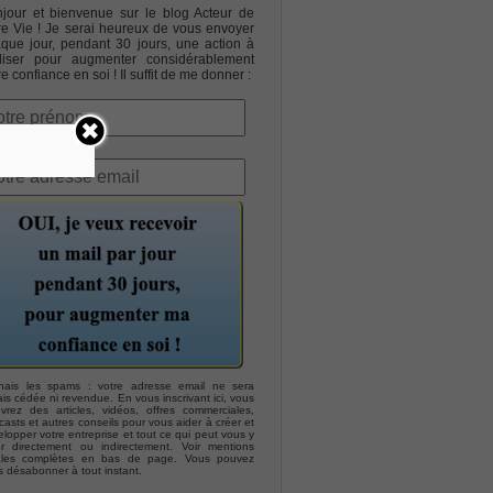
jour et bienvenue sur le blog Acteur de
re Vie ! Je serai heureux de vous envoyer
que jour, pendant 30 jours, une action à
liser pour augmenter considérablement
re confiance en soi ! Il suffit de me donner :
hais les spams : votre adresse email ne sera
is cédée ni revendue. En vous inscrivant ici, vous
evrez des articles, vidéos, offres commerciales,
asts et autres conseils pour vous aider à créer et
lopper votre entreprise et tout ce qui peut vous y
er directement ou indirectement. Voir mentions
ales complètes en bas de page. Vous pouvez
s désabonner à tout instant.