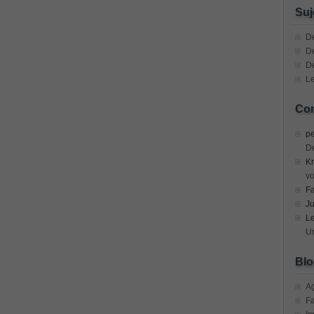
n Devices (CICD) Practice
Suj
mplementing Cisco Network Security Dump
Dé
De
D
sional, PMI PMP Answer
Le
ecurity Professional PDF
Com
70-534 Exam, Architecting Microsoft Azure Solutions Exam
pe
D
Kr
very Fundamentals Dumps
vo
F
ies and Requirements Questions
Ju
L
Mware Certified Professional 6 ¨C Data Center Virtualization
Un
Blo
Cisco Edge Network Security Solutions, Cisco 300-206 Dump
A
F
ony & Video, Part 1(CIPTV1) Answer