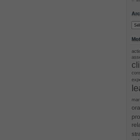
Im
ing Cisco Threat Control Solutions PDF
Arc
Archi
ase 12c: Installation and Administration Exam
Mot
acti
menting Cisco IP Switched Networks (SWITCH v2.0)Questions
asse
cl
 Office 365 Identities and Requirements, Microsoft 070-346
cons
exp
le
ice Architectures Dump
mar
troducing Cisco Data Center Technologies Answer
ora
pro
Design and Implementation PDF
rel
str
etwork Fundamentals Exam