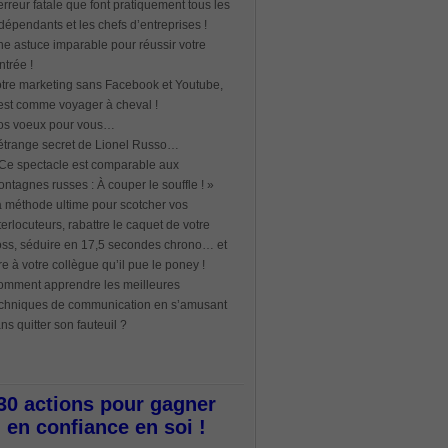
erreur fatale que font pratiquement tous les
dépendants et les chefs d’entreprises !
e astuce imparable pour réussir votre
ntrée !
tre marketing sans Facebook et Youtube,
est comme voyager à cheval !
os voeux pour vous…
étrange secret de Lionel Russo…
Ce spectacle est comparable aux
ntagnes russes : À couper le souffle ! »
 méthode ultime pour scotcher vos
terlocuteurs, rabattre le caquet de votre
ss, séduire en 17,5 secondes chrono… et
re à votre collègue qu’il pue le poney !
mment apprendre les meilleures
chniques de communication en s’amusant
ns quitter son fauteuil ?
30 actions pour gagner
en confiance en soi !