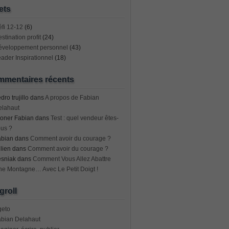
ets
fi 12-12
(6)
stination profit
(24)
éveloppement personnel
(43)
ader Inspirationnel
(18)
mentaires récents
dro trujillo
dans
A propos de Fabian
elahaut
oner Fabian
dans
Test : quel vendeur êtes-
us ?
abian
dans
Comment avoir du courage ?
lien
dans
Comment avoir du courage ?
esniak
dans
Comment Vous Allez Abattre
e Montagne… Avec Le Petit Doigt !
groll
geto
abian Delahaut