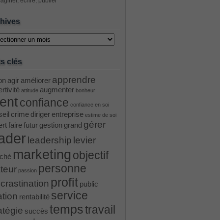
aginer, écrire, publier
hives
ves
s clés
apprendre
on
agir
améliorer
rtivité
augmenter
attitude
bonheur
ient
confiance
confiance en soi
eil
crime
diriger
entreprise
estime de soi
gérer
ert
faire
futur
gestion
grand
ader
leadership
levier
marketing
objectif
ché
personne
teur
passion
profit
crastination
public
service
ation
rentabilité
temps
travail
atégie
succès