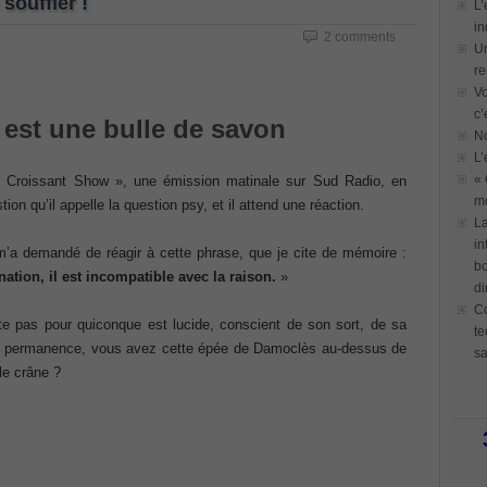
souffler !
L’
in
2 comments
Un
re
Vo
c’
est une bulle de savon
N
L’
« 
 Croissant Show », une émission matinale sur Sud Radio, en
mo
ion qu’il appelle la question psy, et il attend une réaction.
La
in
m’a demandé de réagir à cette phrase, que je cite de mémoire :
bo
nation, il est incompatible avec la raison.
»
di
Co
ste pas pour quiconque est lucide, conscient de son sort, de sa
te
en permanence, vous avez cette épée de Damoclès au-dessus de
sa
 le crâne ?