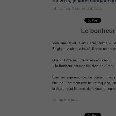
En 2013, je vous souhaite de 
, /
Posté par
Fabian
le
23/01/2013
GCFA
, /
MB6-702 dumps
Le bonheur 
, /
300-070
, /
Mon ami David, alias Pablo, anime « Le
70-980 pdf
Belgique. A chaque invité, il pose une quest
, /
070-685
Quand il m’a reçu dans son émission, il 
, /
«
le bonheur est une illusion de l‘imagi
070-243
Bien sûr ai-je répondu. Le bonheur n’exi
, /
finitude. Comment être heureux quand, 
70-680
la tête et dont la lame, déjà, vous effleure
, /
PMI-SP
Lire la suite »
, /
300-375 exam
, /