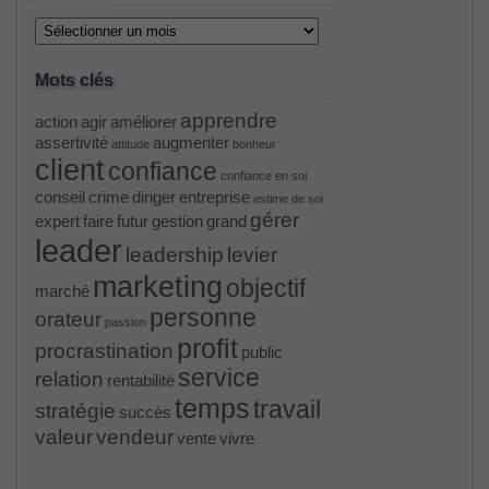
Archives
Mots clés
apprendre
action
agir
améliorer
assertivité
augmenter
attitude
bonheur
client
confiance
confiance en soi
conseil
crime
diriger
entreprise
estime de soi
gérer
expert
faire
futur
gestion
grand
leader
leadership
levier
marketing
objectif
marché
personne
orateur
passion
profit
procrastination
public
service
relation
rentabilité
temps
travail
stratégie
succès
valeur
vendeur
vente
vivre
PR000041 pdf
, /
H12-221 dumps
, /
500-265
, /