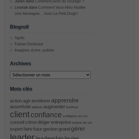
Julien
dans
Comment avoir du courage ?
Lesniak
dans
Comment Vous Allez Abattre
Une Montagne… Avec Le Petit Doigt !
Blogroll
Ageto
Fabian Delahaut
Imaginer, écrire, publier
Archives
Archives
Mots clés
apprendre
action
agir
améliorer
assertivité
augmenter
attitude
bonheur
client
confiance
confiance en soi
conseil
crime
diriger
entreprise
estime de soi
gérer
expert
faire
futur
gestion
grand
leader
leadership
levier