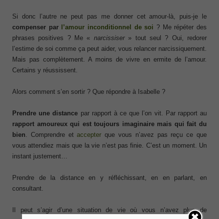
Si donc l’autre ne peut pas me donner cet amour-là, puis-je le
compenser par
l’amour inconditionnel de soi
? Me répéter des
phrases positives ? Me «
narcissiser
» tout seul ? Oui, redorer
l’estime de soi comme ça peut aider, vous relancer narcissiquement.
Mais pas complètement. A moins de vivre en ermite de l’amour.
Certains y réussissent.
Alors comment s’en sortir ? Que répondre à Isabelle ?
Prendre une distance
par rapport à ce que l’on vit. Par rapport au
rapport amoureux qui est toujours imaginaire mais qui fait du
bien
. Comprendre et
accepter
que vous n’avez pas reçu ce que
vous attendiez mais que la vie n’est pas finie. C’est un moment. Un
instant justement…
Prendre de la distance en y réfléchissant, en en parlant, en
consultant.
Il peut s’agir d’une situation de vie où vous n’avez plus de