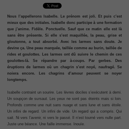
Nous l’appellerons Isabelle. Le prénom est joli. Et puis c’est
mieux que des initiales. Isabelle donc participe à une formation
que j’anime. Fidèle. Ponctuelle. Sauf que ce matin elle est là
sans être présente. Si elle s’est maquillée, la peau, grise et
gloutonne, a tout absorbé. Avec les larmes sans doute. Je
devine ça. Une peau marquée, taillée comme au burin, taillée de
rides et goulottes. Les larmes ont dû suivre le chemin de ces
goulottes-là. Se répandre par à-coups. Par gerbes. Des
éruptions de larmes où un chagrin s’est noyé, naufragé. Se
noiera encore. Les chagrins d’amour peuvent se noyer
longtemps.
Isabelle contraint un sourire. Les lèvres dociles s’exécutent à demi.
Un soupçon de sursaut. Les yeux ne sont pas éteints mais si loin.
Profonds comme une nuit sans nuage et sans lune et sans étoile.
Un infini de regard. Un infini de vide. Un regard qui a compris. Qui
sait. Ni vers l’avenir, ni vers le passé. Il n’est tourné vers nulle part.
Juste une béance. Une faille immense. Inouïe.