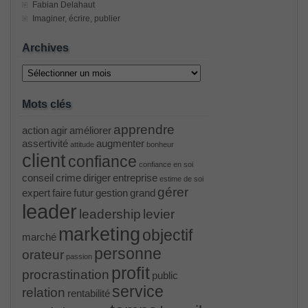
Fabian Delahaut
Imaginer, écrire, publier
Archives
Archives
Mots clés
apprendre
action
agir
améliorer
assertivité
augmenter
attitude
bonheur
client
confiance
confiance en soi
conseil
crime
diriger
entreprise
estime de soi
gérer
expert
faire
futur
gestion
grand
leader
leadership
levier
marketing
objectif
marché
personne
orateur
passion
profit
procrastination
public
service
relation
rentabilité