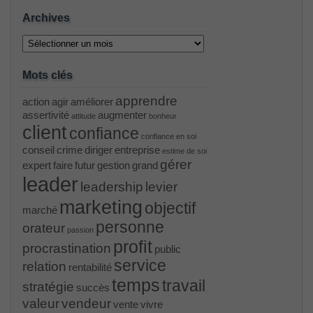
Archives
Archives
Mots clés
apprendre
action
agir
améliorer
assertivité
augmenter
attitude
bonheur
client
confiance
confiance en soi
conseil
crime
diriger
entreprise
estime de soi
gérer
expert
faire
futur
gestion
grand
leader
leadership
levier
marketing
objectif
marché
personne
orateur
passion
profit
procrastination
public
service
relation
rentabilité
temps
travail
stratégie
succès
valeur
vendeur
vente
vivre