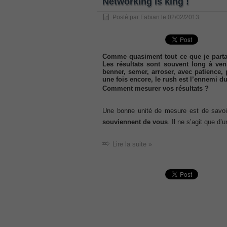
Networking is king !
, /
Posté par
Fabian
le
02/02/2013
GCFA
, /
MB6-702 dumps
Comme quasiment tout ce que je partag
, /
Les résultats sont souvent long à ve
300-070
benner, semer, arroser, avec patience, 
une fois encore, le rush est l’ennemi d
, /
Comment mesurer vos résultats ?
70-980 pdf
, /
Une bonne unité de mesure est de savo
070-685
souviennent de vous
. Il ne s’agit que d’u
, /
070-243
Lire la suite »
, /
70-680
, /
PMI-SP
, /
300-375 exam
, /