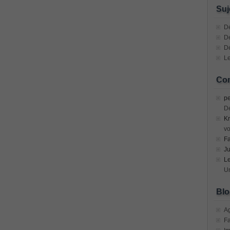
n Devices (CICD) Practice
Suj
mplementing Cisco Network Security Dump
Dé
De
D
sional, PMI PMP Answer
Le
ecurity Professional PDF
Com
70-534 Exam, Architecting Microsoft Azure Solutions Exam
pe
D
Kr
very Fundamentals Dumps
vo
F
ies and Requirements Questions
Ju
L
Mware Certified Professional 6 ¨C Data Center Virtualization
Un
Blo
Cisco Edge Network Security Solutions, Cisco 300-206 Dump
A
F
ony & Video, Part 1(CIPTV1) Answer