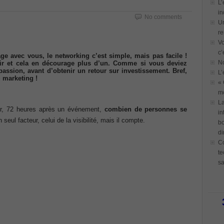
L’
in
No comments
Un
re
Vo
c’
e avec vous, le networking c’est simple, mais pas facile !
N
nir et cela en décourage plus d’un. Comme si vous deviez
passion, avant d’obtenir un retour sur investissement. Bref,
L’
u marketing !
« 
mo
La
ir, 72 heures après un événement,
combien de personnes se
in
n seul facteur, celui de la visibilité, mais il compte.
bo
di
Co
te
sa