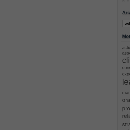
Im
ing Cisco Threat Control Solutions PDF
Arc
Archi
ase 12c: Installation and Administration Exam
Mot
acti
menting Cisco IP Switched Networks (SWITCH v2.0)Questions
asse
cl
 Office 365 Identities and Requirements, Microsoft 070-346
cons
exp
le
ice Architectures Dump
mar
troducing Cisco Data Center Technologies Answer
ora
pro
Design and Implementation PDF
rel
str
etwork Fundamentals Exam