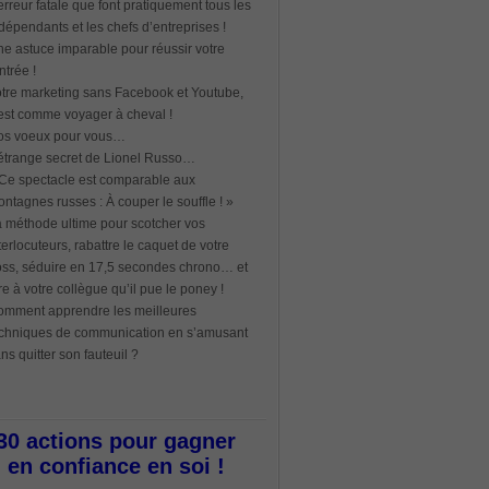
erreur fatale que font pratiquement tous les
dépendants et les chefs d’entreprises !
e astuce imparable pour réussir votre
ntrée !
tre marketing sans Facebook et Youtube,
est comme voyager à cheval !
os voeux pour vous…
étrange secret de Lionel Russo…
Ce spectacle est comparable aux
ntagnes russes : À couper le souffle ! »
 méthode ultime pour scotcher vos
terlocuteurs, rabattre le caquet de votre
ss, séduire en 17,5 secondes chrono… et
re à votre collègue qu’il pue le poney !
mment apprendre les meilleures
chniques de communication en s’amusant
ns quitter son fauteuil ?
30 actions pour gagner
en confiance en soi !