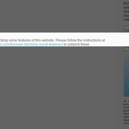
Bon
vot
cha
réa
vot
Associate CCNA (v3.0) Dump
king some features of this website. Please follow the instructions at
eor.com/browser-blocking-social-features/
to unblock these.
terconnecting Cisco Networking Devices Part 1 (ICND1 v3.0)
ernetwork Solutions, Cisco 200-310 PDF
ng (ROUTE v2.0) Exam
p, Implementing Cisco IP Telephony & Video, Part 2(CIPTV2)
Je 
jama
rec
podc
déve
403 Selling Business Outcomes Questions
aid
lég
vou