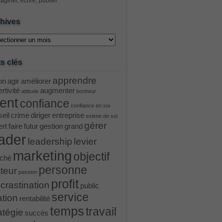
aginer, écrire, publier
hives
ves
s clés
apprendre
on
agir
améliorer
rtivité
augmenter
attitude
bonheur
ient
confiance
confiance en soi
eil
crime
diriger
entreprise
estime de soi
gérer
ert
faire
futur
gestion
grand
ader
leadership
levier
marketing
objectif
ché
personne
teur
passion
profit
crastination
public
service
ation
rentabilité
temps
travail
atégie
succès