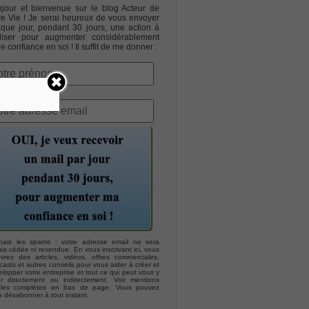
jour et bienvenue sur le blog Acteur de
re Vie ! Je serai heureux de vous envoyer
que jour, pendant 30 jours, une action à
liser pour augmenter considérablement
re confiance en soi ! Il suffit de me donner :
hais les spams : votre adresse email ne sera
is cédée ni revendue. En vous inscrivant ici, vous
evrez des articles, vidéos, offres commerciales,
asts et autres conseils pour vous aider à créer et
lopper votre entreprise et tout ce qui peut vous y
er directement ou indirectement. Voir mentions
ales complètes en bas de page. Vous pouvez
s désabonner à tout instant.