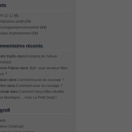
ets
fi 12-12
(6)
stination profit
(24)
éveloppement personnel
(43)
ader Inspirationnel
(18)
mentaires récents
dro trujillo
dans
A propos de Fabian
elahaut
oner Fabian
dans
Test : quel vendeur êtes-
us ?
abian
dans
Comment avoir du courage ?
lien
dans
Comment avoir du courage ?
esniak
dans
Comment Vous Allez Abattre
e Montagne… Avec Le Petit Doigt !
groll
geto
abian Delahaut