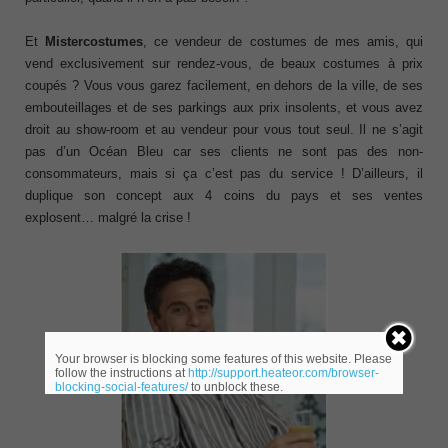
Et
Mistercostumes
, ce vendeur de costumes de mes amis, qui
vend exclusivement sur rendez-vous, de beaux costumes à prix
coupés ? Vous vous garez facilement, en dehors de la ville, de ses
embouteillages et de ses parkings aux prix insolents, et vous avez
droit au show-room et au vendeur pour vous tout seul. Il ne s’agit
pas d’un Océan Bleu car ses clients ne sont pas des non-
consommateurs, mais si ça c’est pas du service ! D’ailleurs, il
duplique son concept aux 4 coins du pays et ses ventes
explosent… malgré la crise !
Your browser is blocking some features of this website. Please
follow the instructions at
http://support.heateor.com/browser-
blocking-social-features/
to unblock these.