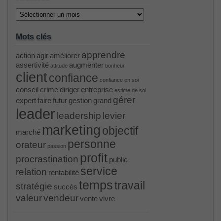
Archives
Mots clés
apprendre
action
agir
améliorer
assertivité
augmenter
attitude
bonheur
client
confiance
confiance en soi
conseil
crime
diriger
entreprise
estime de soi
gérer
expert
faire
futur
gestion
grand
leader
leadership
levier
marketing
objectif
marché
personne
orateur
passion
profit
procrastination
public
service
relation
rentabilité
temps
travail
stratégie
succès
valeur
vendeur
vente
vivre
PR000041 pdf
, /
H12-221 dumps
, /
500-265
, /