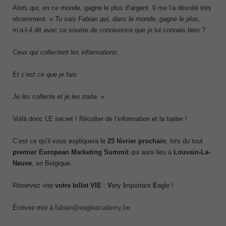
Alors qui, en ce monde, gagne le plus d’argent. Il me l’a dévoilé très
récemment. «
Tu sais Fabian qui, dans le monde, gagne le plus
,
m’a-t-il dit avec ce sourire de connivence que je lui connais bien ?
Ceux qui collectent les informations.
Et c’est ce que je fais.
Je les collecte et je les traite.
»
Voilà donc LE secret ! Récolter de l’information et la traiter !
C’est ce qu’il vous expliquera le
25 février prochain
, lors du tout
premier European Marketing Summit
qui aura lieu à
Louvain-La-
Neuve
, en Belgique.
Réservez vite
votre billet VIE
:
V
ery
I
mportant
E
agle !
Écrivez-moi à
fabian@eagleacademy.be