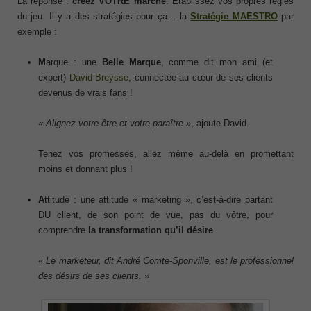
La réponse :
créez VOTRE marché
. Etablissez vos propres règles
du jeu. Il y a des stratégies pour ça… la
Stratégie MAESTRO
par
exemple :
M
arque : une
Belle Marque
, comme dit mon ami (et
expert)
David Breysse
, connectée au cœur de ses clients
devenus de vrais fans !
« Alignez votre être et votre paraître »
, ajoute David.
Tenez vos promesses, allez même au-delà en promettant
moins et donnant plus !
A
ttitude : une attitude « marketing », c’est-à-dire partant
DU client, de son point de vue, pas du vôtre, pour
comprendre
la transformation qu’il désire
.
« Le marketeur, dit André Comte-Sponville, est le professionnel
des désirs de ses clients. »