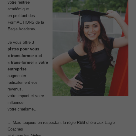
votre rentrée
académique
en profitant des
FormACTIONS de la
Eagle Academy.
Je vous offre
3
pistes pour
vous
« trans-former » et
« trans-former » votre
entreprise
,
augmenter
radicalement vos
revenus,
votre impact et votre
influence,
votre charisme…
… Mais toujours en respectant la règle
REB
chère aux Eagle
Coaches
et à tous les Aigles :