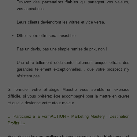
Trouvez des
partenaires fiables
qui partagent vos valeurs,
vos aspirations.
Leurs clients deviendront les vôtres et vice versa.
O
ffre : votre offre sera irrésistible.
Pas un devis, pas une simple remise de prix, non !
Une offre tellement séduisante, tellement unique, offrant des
garanties tellement exceptionnelles… que votre prospect n’y
résistera pas.
Si formuler votre Stratégie Maestro vous semble un exercice
difficile, si vous préférez être accompagné pour la mettre en œuvre
et qu’elle devienne votre atout majeur…
… Participez à la FormACTION « Marketing Mastery : Destination
Profits ! »
Vous deviendrez un meilleur stratège encore, un Top Performeur, et