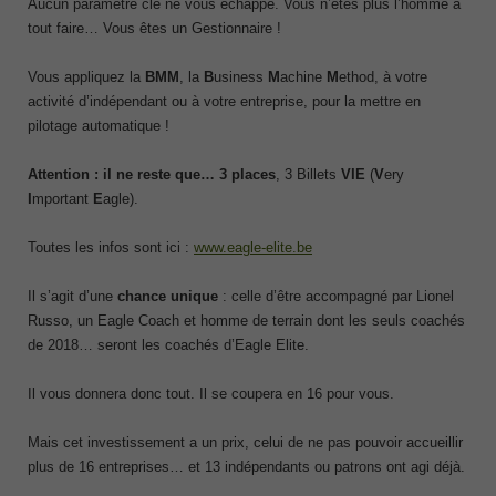
Aucun paramètre clé ne vous échappe. Vous n’êtes plus l’homme à
tout faire… Vous êtes un Gestionnaire !
Vous appliquez la
BMM
, la
B
usiness
M
achine
M
ethod, à votre
activité d’indépendant ou à votre entreprise, pour la mettre en
pilotage automatique !
Attention : il ne reste que… 3 places
, 3 Billets
VIE
(
V
ery
I
mportant
E
agle).
Toutes les infos sont ici :
www.eagle-elite.be
Il s’agit d’une
chance unique
: celle d’être accompagné par Lionel
Russo, un Eagle Coach et homme de terrain dont les seuls coachés
de 2018… seront les coachés d’Eagle Elite.
Il vous donnera donc tout. Il se coupera en 16 pour vous.
Mais cet investissement a un prix, celui de ne pas pouvoir accueillir
plus de 16 entreprises… et 13 indépendants ou patrons ont agi déjà.