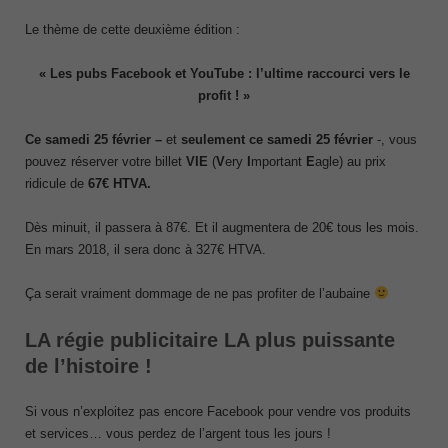
Le thème de cette deuxième édition :
« Les pubs Facebook et YouTube : l’ultime raccourci vers le
profit ! »
Ce samedi 25 février
–
et
seulement ce samedi 25 février
-, vous
pouvez réserver votre billet
VIE
(
V
ery
I
mportant
E
agle) au prix
ridicule de
67€ HTVA.
Dès minuit, il passera à 87€. Et il augmentera de 20€ tous les mois.
En mars 2018, il sera donc à 327€ HTVA.
Ça serait vraiment dommage de ne pas profiter de l’aubaine
LA régie publicitaire LA plus puissante
de l’histoire !
Si vous n’exploitez pas encore Facebook pour vendre vos produits
et services… vous perdez de l’argent tous les jours !