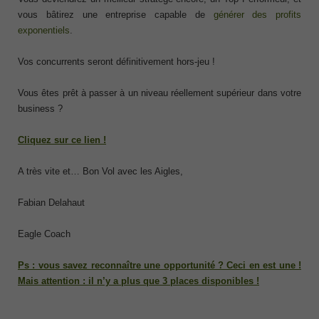
vous bâtirez une entreprise capable de
générer des profits
exponentiels
.
Vos concurrents seront définitivement hors-jeu !
Vous êtes prêt à passer à un niveau réellement supérieur dans votre
business ?
Cliquez sur ce lien !
A très vite et… Bon Vol avec les Aigles,
Fabian Delahaut
Eagle Coach
Ps : vous savez reconnaître une opportunité ? Ceci en est une !
Mais attention : il n’y a plus que 3 places disponibles !