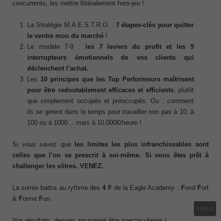
concurrents, les mettre littéralement hors-jeu !
La Stratégie M.A.E.S.T.R.O. :
7 étapes-clés pour quitter
le ventre mou du marché
!
Le modèle 7-9 :
les 7 leviers du profit et les 9
interrupteurs émotionnels de vos clients qui
déclenchent l’achat.
Les
10 principes que les Top Performeurs maîtrisent
pour être redoutablement efficaces
et efficients
, plutôt
que simplement occupés et préoccupés. Ou : comment
ils
se
gèrent dans le temps pour travailler non pas à 10, à
100 ou à 1000… mais à 10.000€/heure !
Si vous savez que
les limites les plus infranchissables sont
celles que l’on se prescrit à soi-même. Si vous êtes prêt à
challenger les vôtres. VENEZ.
La soirée battra au rythme des
4 F
de la Eagle Academy :
F
ond
F
ort
&
F
orme
F
un.
↑
Haut
Vos résultats, demain, pourraient être spectaculaires !