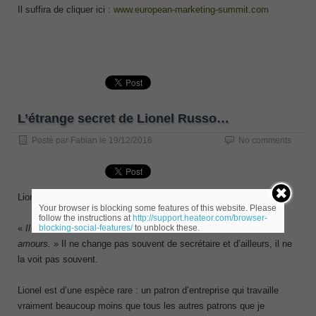
Il suffira de cliquer ici :
www.european-marketing-summit.com
L’étrange secret de Lionel Russo…
Posté par
Fabian
le
19/12/2016
No comments
Lionel Russo est un homme heureux, comblé.
Your browser is blocking some features of this website. Please
follow the instructions at
http://support.heateor.com/browser-
blocking-social-features/
to unblock these.
«
Il a du succès dans ses affaires, il a du succès dans ses
amours.
» Il ne change pas souvent de secrétaire et d’ailleurs, il ne
la voit pas souvent.
Lionel est d’une espèce rare : un patron d’entreprise qui travaille
vraiment beaucoup moins que tous les autres patrons que je