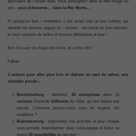
abyssales de l’Océan Bleu. Vous pataugerez dans la Mer Rouge ou
pire :
vous échouerez… dans la Mer Morte…
Et puisqu’un bon « marketeur » est avant tout un bon surfeur, qui
identifie les bonnes vagues et – surtout – les prend au bon moment,
je vous souhaite de belles et bonnes déferlantes à tous !
Bon
Vol avec les Aigles
les Amis, et à très vite !
Fabian
3 actions pour aller plus loin et réaliser un saut de valeur, une
véritable percée :
Benchmarking
: identifiez
10 entreprises
dans 10
secteurs
d’activité
différents
du vôtre, qui ont réalisé une
percée. Comment pouvez-vous vous en inspirer, les
modéliser ?
Brainstorming
: segmentez vos activités et pour chaque
sous-activité, brainstormez avec votre équipe et listez au
moins
20 possibilités
de percées !