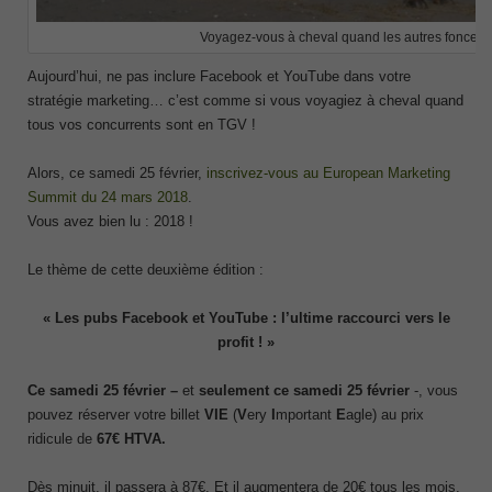
Voyagez-vous à cheval quand les autres foncent
Aujourd’hui, ne pas inclure Facebook et YouTube dans votre
stratégie marketing… c’est comme si vous voyagiez à cheval quand
tous vos concurrents sont en TGV !
Alors, ce samedi 25 février,
inscrivez-vous au European Marketing
Summit du 24 mars 2018
.
Vous avez bien lu : 2018 !
Le thème de cette deuxième édition :
« Les pubs Facebook et YouTube : l’ultime raccourci vers le
profit ! »
Ce samedi 25 février
–
et
seulement ce samedi 25 février
-, vous
pouvez réserver votre billet
VIE
(
V
ery
I
mportant
E
agle) au prix
ridicule de
67€ HTVA.
Dès minuit, il passera à 87€. Et il augmentera de 20€ tous les mois.