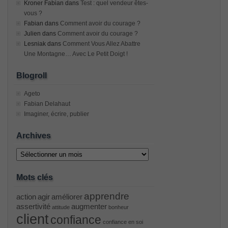
Kroner Fabian
dans
Test : quel vendeur êtes-
vous ?
Fabian
dans
Comment avoir du courage ?
Julien
dans
Comment avoir du courage ?
Lesniak
dans
Comment Vous Allez Abattre
Une Montagne… Avec Le Petit Doigt !
Blogroll
Ageto
Fabian Delahaut
Imaginer, écrire, publier
Archives
Archives
Mots clés
apprendre
action
agir
améliorer
assertivité
augmenter
attitude
bonheur
client
confiance
confiance en soi