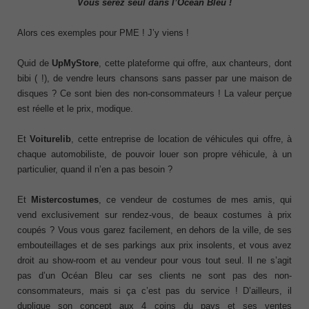
Vous serez seul dans l’Océan Bleu !
Alors ces exemples pour PME ! J’y viens !
Quid de
UpMyStore
, cette plateforme qui offre, aux chanteurs, dont
bibi ( !), de vendre leurs chansons sans passer par une maison de
disques ? Ce sont bien des non-consommateurs ! La valeur perçue
est réelle et le prix, modique.
Et
Voiturelib
, cette entreprise de location de véhicules qui offre, à
chaque automobiliste, de pouvoir louer son propre véhicule, à un
particulier, quand il n’en a pas besoin ?
Et
Mistercostumes
, ce vendeur de costumes de mes amis, qui
vend exclusivement sur rendez-vous, de beaux costumes à prix
coupés ? Vous vous garez facilement, en dehors de la ville, de ses
embouteillages et de ses parkings aux prix insolents, et vous avez
droit au show-room et au vendeur pour vous tout seul. Il ne s’agit
pas d’un Océan Bleu car ses clients ne sont pas des non-
consommateurs, mais si ça c’est pas du service ! D’ailleurs, il
duplique son concept aux 4 coins du pays et ses ventes