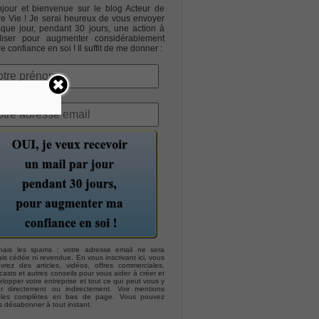
jour et bienvenue sur le blog Acteur de
re Vie ! Je serai heureux de vous envoyer
que jour, pendant 30 jours, une action à
liser pour augmenter considérablement
re confiance en soi ! Il suffit de me donner :
hais les spams : votre adresse email ne sera
is cédée ni revendue. En vous inscrivant ici, vous
evrez des articles, vidéos, offres commerciales,
asts et autres conseils pour vous aider à créer et
lopper votre entreprise et tout ce qui peut vous y
er directement ou indirectement. Voir mentions
ales complètes en bas de page. Vous pouvez
s désabonner à tout instant.