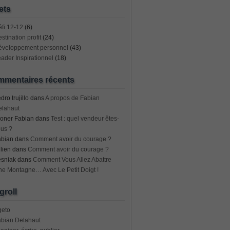
ets
fi 12-12
(6)
stination profit
(24)
éveloppement personnel
(43)
ader Inspirationnel
(18)
mentaires récents
dro trujillo
dans
A propos de Fabian
elahaut
oner Fabian
dans
Test : quel vendeur êtes-
us ?
abian
dans
Comment avoir du courage ?
lien
dans
Comment avoir du courage ?
esniak
dans
Comment Vous Allez Abattre
e Montagne… Avec Le Petit Doigt !
groll
geto
abian Delahaut