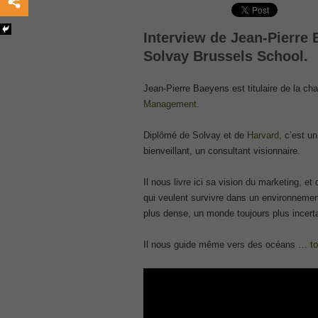
, /
GCFA
Interview de Jean-Pierre 
, /
Solvay Brussels School.
MB6-702 dumps
, /
Jean-Pierre Baeyens est titulaire de la ch
300-070
Management
.
, /
70-980 pdf
Diplômé de Solvay et de
Harvard
, c’est u
, /
bienveillant, un consultant visionnaire.
070-685
, /
Il nous livre ici sa vision du marketing, e
qui veulent survivre dans un environnemen
070-243
plus dense, un monde toujours plus incerta
, /
70-680
Il nous guide même vers des océans …
t
, /
PMI-SP
, /
300-375 exam
, /