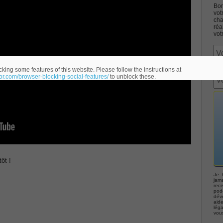
Bon
vot
cha
réa
vot
Associate CCNA (v3.0) Dump
king some features of this website. Please follow the instructions at
eor.com/browser-blocking-social-features/
to unblock these.
terconnecting Cisco Networking Devices Part 1 (ICND1 v3.0)
ernetwork Solutions, Cisco 200-310 PDF
ng (ROUTE v2.0) Exam
ôt !
p, Implementing Cisco IP Telephony & Video, Part 2(CIPTV2)
Je 
jama
rec
podc
déve
403 Selling Business Outcomes Questions
aid
lég
vou