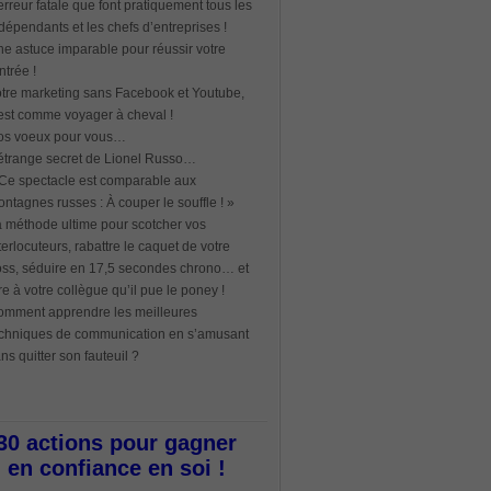
erreur fatale que font pratiquement tous les
dépendants et les chefs d’entreprises !
e astuce imparable pour réussir votre
ntrée !
tre marketing sans Facebook et Youtube,
est comme voyager à cheval !
os voeux pour vous…
étrange secret de Lionel Russo…
Ce spectacle est comparable aux
ntagnes russes : À couper le souffle ! »
 méthode ultime pour scotcher vos
terlocuteurs, rabattre le caquet de votre
ss, séduire en 17,5 secondes chrono… et
re à votre collègue qu’il pue le poney !
mment apprendre les meilleures
chniques de communication en s’amusant
ns quitter son fauteuil ?
30 actions pour gagner
en confiance en soi !