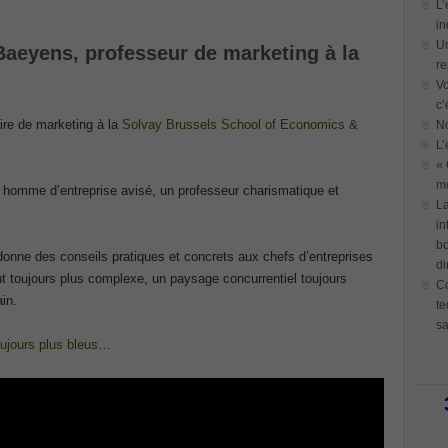
L’
in
Un
Baeyens, professeur de marketing à la
re
Vo
c’
aire de marketing à la
Solvay Brussels School of Economics &
N
L’
« 
mo
n homme d’entreprise avisé, un professeur charismatique et
La
in
bo
t donne des conseils pratiques et concrets aux chefs d’entreprises
di
t toujours plus complexe, un paysage concurrentiel toujours
Co
in.
te
sa
oujours plus bleus
…