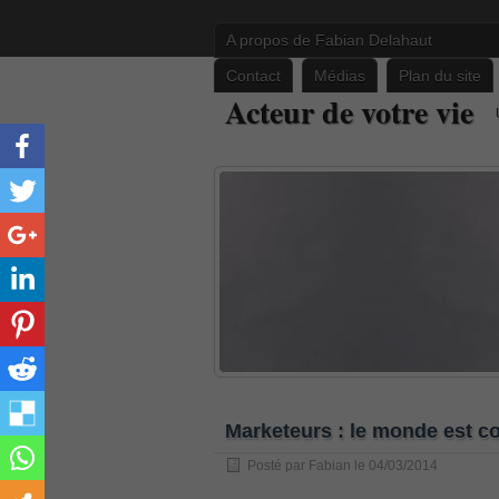
A propos de Fabian Delahaut
Contact
Médias
Plan du site
PR000041 pdf
Acteur de votre vie
, /
H12-221 dumps
, /
500-265
, /
CWSP-205 study guide pdf
, /
C-HANATEC151
, /
PEGACPBA71V1 vce
, /
70-465
, /
Marketeurs : le monde est co
70-333
Posté par
Fabian
le 04/03/2014
, /
352-001 practice