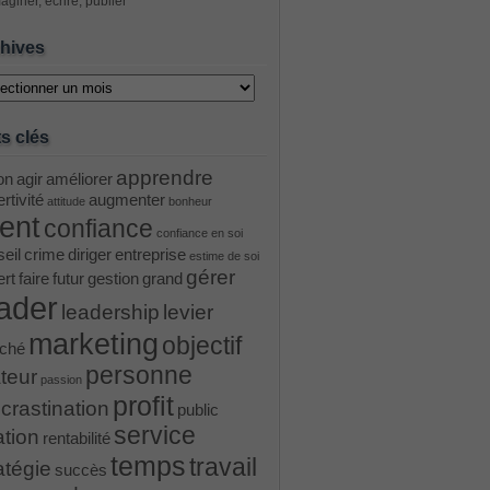
aginer, écrire, publier
hives
ves
s clés
apprendre
on
agir
améliorer
rtivité
augmenter
attitude
bonheur
ient
confiance
confiance en soi
eil
crime
diriger
entreprise
estime de soi
gérer
ert
faire
futur
gestion
grand
ader
leadership
levier
marketing
objectif
ché
personne
teur
passion
profit
crastination
public
service
ation
rentabilité
temps
travail
atégie
succès