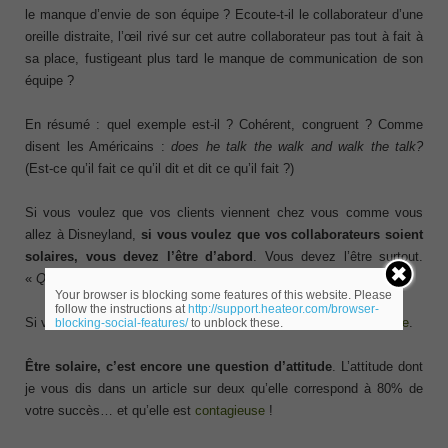
le manque d’envie de son équipe ? Ecoute-t-il le collaborateur d’une
oreille distraite, l’œil rivé sur cet autre collaborateur pas tout à fait à
sa place, fustigeant plus tard le manque de communication de son
équipe ?
En résumé : quel exemple est-il ? Cohérent, congruent ? Comme
disent les Américains :
does he talk the walk and walk the talk?
(Est-ce qu’il fait ce qu’il dit et dit ce qu’il fait ?)
Si vous voulez que vos clients viennent chez vous comme vous
allez à Disneyland,
si vous voulez que vos collaborateurs soient
solaires, vous devez l’être d’abord
. Vous devez l’être surtout.
«
Quand le poisson sent mauvais…
»
Your browser is blocking some features of this website. Please
follow the instructions at
http://support.heateor.com/browser-
Si vous êtes à 100, votre équipe sera à 50.
Cette loi est imparable
.
blocking-social-features/
to unblock these.
Être solaire, c’est encore une question d’attitude
. L’attitude dont
je vous dis dans un article sur deux qu’elle correspond à 80% de
votre succès… et qu’elle est
contagieuse
!