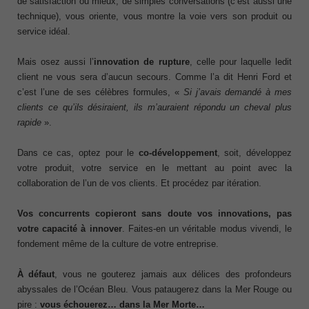
de satisfaction ou mieux, de simples conversations (c’est aussi une
technique), vous oriente, vous montre la voie vers son produit ou
service idéal.
Mais osez aussi l’
innovation
de rupture
, celle pour laquelle ledit
client ne vous sera d’aucun secours. Comme l’a dit Henri Ford et
c’est l’une de ses célèbres formules, «
Si j’avais
demandé
à mes
clients ce qu’
ils
désiraient,
ils m’auraient
répondu un
cheval plus
rapide
».
Dans ce cas, optez pour le
co-développement
, soit, développez
votre produit, votre service en le mettant au point avec la
collaboration de l’un de vos clients. Et procédez par itération.
Vos concurrents copieront sans doute vos innovations, pas
votre capacité à innover
. Faites-en un véritable modus vivendi, le
fondement même de la culture de votre entreprise.
À défaut
, vous ne gouterez jamais aux délices des profondeurs
abyssales de l’Océan Bleu. Vous pataugerez dans la Mer Rouge ou
pire :
vous échouerez… dans la Mer Morte…