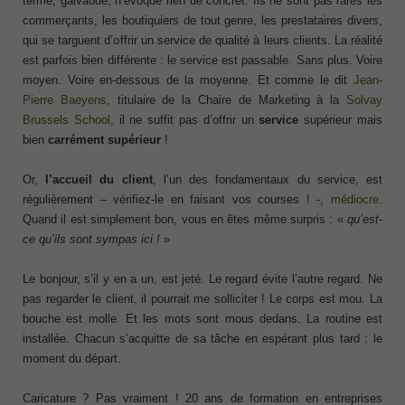
terme, galvaudé, n’évoque rien de concret. Ils ne sont pas rares les
commerçants, les boutiquiers de tout genre, les prestataires divers,
qui se targuent d’offrir un service de qualité à leurs clients. La réalité
est parfois bien différente : le service est passable. Sans plus. Voire
moyen. Voire en-dessous de la moyenne. Et comme le dit
Jean-
Pierre Baeyens
, titulaire de la Chaire de Marketing à la
Solvay
Brussels School
, il ne suffit pas d’offrir un
service
supérieur mais
bien
carrément supérieur
!
Or,
l’accueil du client
, l’un des fondamentaux du service, est
régulièrement – vérifiez-le en faisant vos courses ! -,
médiocre
.
Quand il est simplement bon, vous en êtes même surpris : «
qu’est-
ce qu’ils sont sympas ici !
»
Le bonjour, s’il y en a un, est jeté. Le regard évite l’autre regard. Ne
pas regarder le client, il pourrait me solliciter ! Le corps est mou. La
bouche est molle. Et les mots sont mous dedans. La routine est
installée. Chacun s’acquitte de sa tâche en espérant plus tard : le
moment du départ.
Caricature ? Pas vraiment ! 20 ans de formation en entreprises