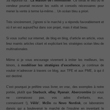
Sa réponse fut :
La Maison de l’Immobilier
. Ce serait le lieu où le
vendeur pourrait recevoir les outils et conseils nécessaires pour
mener la vente à terme lui-même… Un océan bleu a priori.
Très sincèrement, j’ignore si le marché y a répondu favorablement et
où il en est aujourd’hui dans son projet, mais il était beau.
Si vous surfez sur internet, de blog en blog, d’article en article, vous
lirez maints articles citant et explicitant les stratégies océan bleu de
multinationales.
Même si je vous encourage vivement à imiter les meilleurs, les
ténors, à
modéliser les stratégies d’excellence
, je continue de
vouloir m’adresser à travers ce blog, aux TPE et aux PME, à qui il
est destiné.
C’est pourquoi je préfère vous livrer, en vrac, des exemples à notre
portée, plutôt que
Starbuck
,
eBay
,
Ryanair
,
Abercrombie
(si vous
ne connaissez pas, vos ados d’enfants, eux,
connaissent !),
Vélib’
,
McDo
ou
Novo Nordisk
, ce laboratoire
danois qui a bouleversé le marché de l’insuline en inventant le