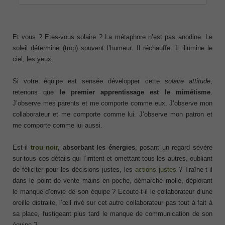
Et vous ? Etes-vous solaire ? La métaphore n’est pas anodine. Le
soleil détermine (trop) souvent l’humeur. Il réchauffe. Il illumine le
ciel, les yeux.
Si votre équipe est sensée développer cette
solaire attitude
,
retenons que
le premier apprentissage est le mimétisme
.
J’observe mes parents et me comporte comme eux. J’observe mon
collaborateur et me comporte comme lui. J’observe mon patron et
me comporte comme lui aussi.
Est-il
trou noir
,
absorbant les énergies
, posant un regard sévère
sur tous ces détails qui l’irritent et omettant tous les autres, oubliant
de féliciter pour les décisions justes, les
actions justes
? Traîne-t-il
dans le point de vente mains en poche, démarche molle, déplorant
le manque d’envie de son équipe ? Ecoute-t-il le collaborateur d’une
oreille distraite, l’œil rivé sur cet autre collaborateur pas tout à fait à
sa place, fustigeant plus tard le manque de communication de son
équipe ?