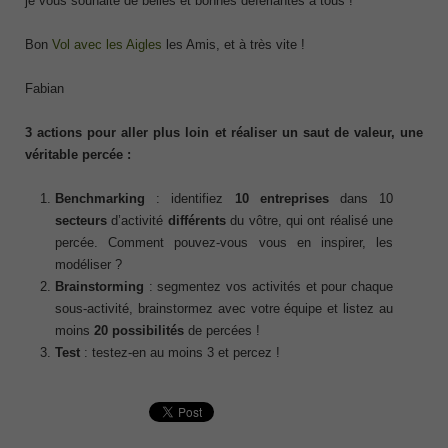
je vous souhaite de belles et bonnes déferlantes à tous !
Bon
Vol avec les Aigles
les Amis, et à très vite !
Fabian
3 actions pour aller plus loin et réaliser un saut de valeur, une
véritable percée :
Benchmarking
: identifiez
10 entreprises
dans 10
secteurs
d’activité
différents
du vôtre, qui ont réalisé une
percée. Comment pouvez-vous vous en inspirer, les
modéliser ?
Brainstorming
: segmentez vos activités et pour chaque
sous-activité, brainstormez avec votre équipe et listez au
moins
20 possibilités
de percées !
Test
: testez-en au moins 3 et percez !