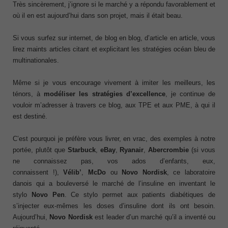
Très sincèrement, j’ignore si le marché y a répondu favorablement et
où il en est aujourd’hui dans son projet, mais il était beau.
Si vous surfez sur internet, de blog en blog, d’article en article, vous
lirez maints articles citant et explicitant les stratégies océan bleu de
multinationales.
Même si je vous encourage vivement à imiter les meilleurs, les
ténors, à
modéliser les stratégies d’excellence
, je continue de
vouloir m’adresser à travers ce blog, aux TPE et aux PME, à qui il
est destiné.
C’est pourquoi je préfère vous livrer, en vrac, des exemples à notre
portée, plutôt que
Starbuck
,
eBay
,
Ryanair
,
Abercrombie
(si vous
ne connaissez pas, vos ados d’enfants, eux,
connaissent !),
Vélib’
,
McDo
ou
Novo Nordisk
, ce laboratoire
danois qui a bouleversé le marché de l’insuline en inventant le
stylo
Novo Pen
. Ce stylo permet aux patients diabétiques de
s’injecter eux-mêmes les doses d’insuline dont ils ont besoin.
Aujourd’hui,
Novo Nordisk
est leader d’un marché qu’il a inventé ou