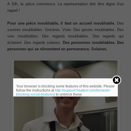
A 10h, la pièce commence. La représentation doit être digne d’un
rappel !
Pour une pièce inoubliable, il faut un accueil inoubliable.
Des
sourires inoubliables. Sincères. Vrais. Des gestes inoubliables. Des
voix inoubliables. Des regards inoubliables. Des regards qui
éclairent. Des regards solaires.
Des personnes inoubliables. Des
personnes qui se réinventent en permanence. Solaires.
Your browser is blocking some features of this website. Please
follow the instructions at
http://support.heateor.com/browser-
blocking-social-features/
to unblock these.