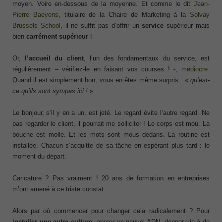
moyen. Voire en-dessous de la moyenne. Et comme le dit
Jean-
Pierre Baeyens
, titulaire de la Chaire de Marketing à la
Solvay
Brussels School
, il ne suffit pas d’offrir un
service
supérieur mais
bien
carrément supérieur
!
Or,
l’accueil du client
, l’un des fondamentaux du service, est
régulièrement – vérifiez-le en faisant vos courses ! -,
médiocre
.
Quand il est simplement bon, vous en êtes même surpris : «
qu’est-
ce qu’ils sont sympas ici !
»
Le bonjour, s’il y en a un, est jeté. Le regard évite l’autre regard. Ne
pas regarder le client, il pourrait me solliciter ! Le corps est mou. La
bouche est molle. Et les mots sont mous dedans. La routine est
installée. Chacun s’acquitte de sa tâche en espérant plus tard : le
moment du départ.
Caricature ? Pas vraiment ! 20 ans de formation en entreprises
m’ont amené à ce triste constat.
Alors par où commencer pour changer cela radicalement ? Pour
installer une autre culture
, ancrer un nouvel ADN, donner vie à de