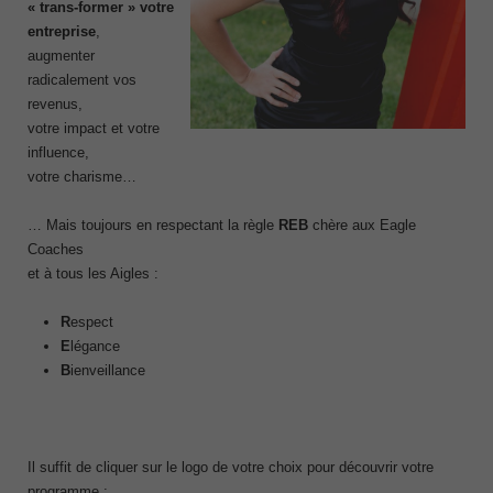
« trans-former » votre
entreprise
,
augmenter
radicalement vos
revenus,
votre impact et votre
influence,
votre charisme…
… Mais toujours en respectant la règle
REB
chère aux Eagle
Coaches
et à tous les Aigles :
R
espect
E
légance
B
ienveillance
Il suffit de cliquer sur le logo de votre choix pour découvrir votre
programme :