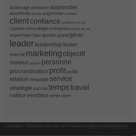
apprendre
action
agir
améliorer
assertivité
augmenter
attitude
bonheur
client
confiance
confiance en soi
conseil
crime
diriger
entreprise
estime de soi
gérer
expert
faire
futur
gestion
grand
leader
leadership
levier
marketing
objectif
marché
personne
orateur
passion
profit
procrastination
public
service
relation
rentabilité
temps
travail
stratégie
succès
valeur
vendeur
vente
vivre
PR000041 pdf
, /
H12-221 dumps
, /
500-265
, /
CWSP-205 study guide pdf
, /
C-HANATEC151
, /
PEGACPBA71V1 vce
, /
70-465
, /
70-333
, /
352-
001 practice
, /
GCFA
, /
MB6-702 dumps
, /
300-
Copyright © 2026 Acteur de votre vie | Powered by
070
, /
70-980 pdf
, /
070-685
, /
070-243
, /
70-680
,
zBench
and
WordPress
/
PMI-SP
, /
300-375 exam
, /
70-345 pdf
, /
4A0-107
dumps
, /
CCNA 200-125
, Cisco CCNA Cisco