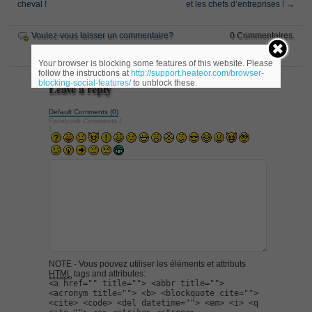
cheval !
et les chefs d’entreprises !
→
Voulez-vous laisser un commentaire?
0 Commentaires.
Your browser is blocking some features of this website. Please
follow the instructions at
http://support.heateor.com/browser-
blocking-social-features/
to unblock these.
Leave a reply
Default Comments (0)
Facebook Comments (
)
NOTE - Vous pouvez utiliser les éléments et attributs
HTML
tags and attributes:
<a href="" title=""> <abbr title="">
<acronym title=""> <b> <blockquote cite="">
<cite> <code> <del datetime=""> <em> <i> <q