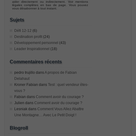
aider directement ou indirectement. Voir mentions
légales complètes en bas de page. Vous pouvez
vous désabonner à tout instant.
Sujets
Défi 12-12
(6)
Destination profit
(24)
Développement personnel
(43)
Leader Inspirationnel
(18)
Commentaires récents
pedro trujillo
dans
A propos de Fabian
Delahaut
Kroner Fabian
dans
Test : quel vendeur êtes-
vous ?
Fabian
dans
Comment avoir du courage ?
Julien
dans
Comment avoir du courage ?
Lesniak
dans
Comment Vous Allez Abattre
Une Montagne… Avec Le Petit Doigt !
Blogroll