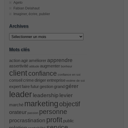
Ageto
Fabian Delahaut
Imaginer, écrire, publier
Archives
Archives
Mots clés
apprendre
action
agir
améliorer
assertivité
augmenter
attitude
bonheur
client
confiance
confiance en soi
conseil
crime
diriger
entreprise
estime de soi
gérer
expert
faire
futur
gestion
grand
leader
leadership
levier
marketing
objectif
marché
personne
orateur
passion
profit
procrastination
public
service
relation