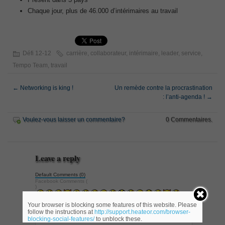
Chaque jour, plus de 46.000 d’intérimaires au travail
Défi 12-12
carrière
,
collaborateur
,
intérimaire
,
leader
,
service
,
Tempo Team
,
travail
←
Networking is king !
Un remède contre la procrastination
: l’anti-agenda !
→
Voulez-vous laisser un commentaire?
0 Commentaires.
Leave a reply
Default Comments (0)
Facebook Comments (
)
Your browser is blocking some features of this website. Please
follow the instructions at
http://support.heateor.com/browser-
blocking-social-features/
to unblock these.