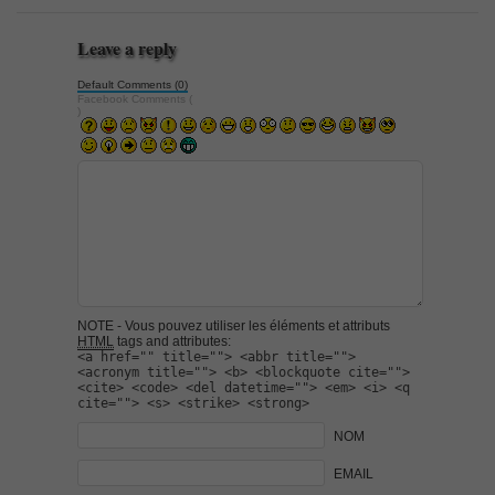
Leave a reply
Default Comments (0)
Facebook Comments (
)
NOTE - Vous pouvez utiliser les éléments et attributs
HTML
tags and attributes:
<a href="" title=""> <abbr title="">
<acronym title=""> <b> <blockquote cite="">
<cite> <code> <del datetime=""> <em> <i> <q
cite=""> <s> <strike> <strong>
NOM
EMAIL