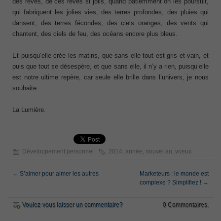
des rêves, de ces rêves si jolis, quand patiemment on les poursuit,
qui fabriquent les jolies vies, des terres profondes, des pluies qui
dansent, des terres fécondes, des ciels oranges, des vents qui
chantent, des ciels de feu, des océans encore plus bleus.
Et puisqu’elle crée les matins, que sans elle tout est gris et vain, et
puis que tout se désespère, et que sans elle, il n’y a rien, puisqu’elle
est notre ultime repère, car seule elle brille dans l’univers, je nous
souhaite…
La Lumière.
Développement personnel
2014
,
année
,
nouvel an
,
voeux
←
S’aimer pour aimer les autres
Marketeurs : le monde est
complexe ? Simplifiez !
→
Voulez-vous laisser un commentaire?
0 Commentaires.