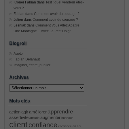
Kroner Fabian
dans
Test : quel vendeur êtes-
vous ?
Fabian
dans
Comment avoir du courage ?
Julien
dans
Comment avoir du courage ?
Lesniak
dans
Comment Vous Allez Abattre
Une Montagne… Avec Le Petit Doigt !
Blogroll
Ageto
Fabian Delahaut
Imaginer, écrire, publier
Archives
Archives
Mots clés
apprendre
action
agir
améliorer
assertivité
augmenter
attitude
bonheur
client
confiance
confiance en soi