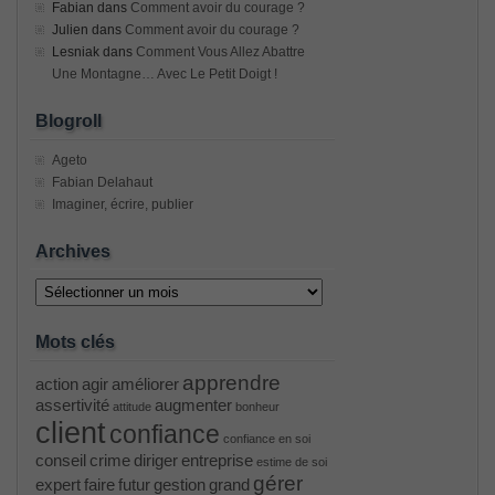
Fabian
dans
Comment avoir du courage ?
Julien
dans
Comment avoir du courage ?
Lesniak
dans
Comment Vous Allez Abattre
Une Montagne… Avec Le Petit Doigt !
Blogroll
Ageto
Fabian Delahaut
Imaginer, écrire, publier
Archives
Archives
Mots clés
apprendre
action
agir
améliorer
assertivité
augmenter
attitude
bonheur
client
confiance
confiance en soi
conseil
crime
diriger
entreprise
estime de soi
gérer
expert
faire
futur
gestion
grand