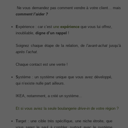
Ne vous demandez pas comment vendre à votre client… mais
comment l’aider ?
E
xpérience : car c’est
une
expérience
que vous lui offrez,
inoubliable,
digne d’un rappel
!
Soignez chaque étape de la relation, de
l’avant-achat
jusqu’à
après l’achat
.
Chaque contact est une vente !
S
ystème : un système unique que vous avez développé,
qui n’existe nulle part ailleurs.
IKEA, notamment, a créé un système…
Et si vous aviez la seule boulangerie
drive-in
de votre région ?
T
arget : une cible très spécifique, une niche étroite, que
vous serez le seul à combler, surtout avec le système