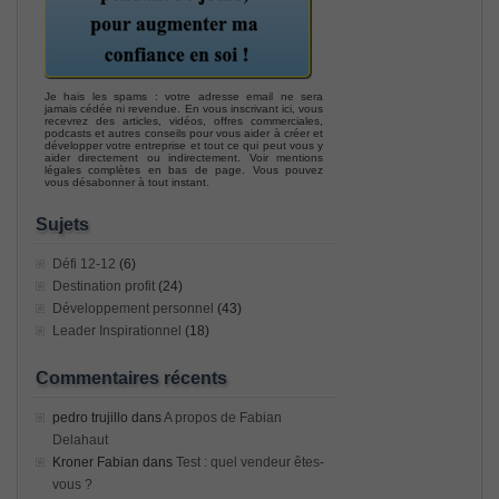
Je hais les spams : votre adresse email ne sera
jamais cédée ni revendue. En vous inscrivant ici, vous
recevrez des articles, vidéos, offres commerciales,
podcasts et autres conseils pour vous aider à créer et
développer votre entreprise et tout ce qui peut vous y
aider directement ou indirectement. Voir mentions
légales complètes en bas de page. Vous pouvez
vous désabonner à tout instant.
Sujets
Défi 12-12
(6)
Destination profit
(24)
Développement personnel
(43)
Leader Inspirationnel
(18)
Commentaires récents
pedro trujillo
dans
A propos de Fabian
Delahaut
Kroner Fabian
dans
Test : quel vendeur êtes-
vous ?