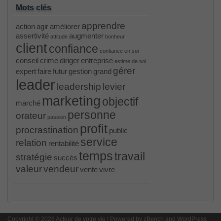
Mots clés
apprendre
action
agir
améliorer
assertivité
augmenter
attitude
bonheur
client
confiance
confiance en soi
conseil
crime
diriger
entreprise
estime de soi
gérer
expert
faire
futur
gestion
grand
leader
leadership
levier
marketing
objectif
marché
personne
orateur
passion
profit
procrastination
public
service
relation
rentabilité
temps
travail
stratégie
succès
valeur
vendeur
vente
vivre
PR000041 pdf
, /
H12-221 dumps
, /
500-265
, /
CWSP-205 study guide pdf
, /
C-HANATEC151
, /
PEGACPBA71V1 vce
, /
70-465
, /
70-333
, /
352-
001 practice
, /
GCFA
, /
MB6-702 dumps
, /
300-
Copyright © 2026 Acteur de votre vie | Powered by
070
, /
70-980 pdf
, /
070-685
, /
070-243
, /
70-680
,
zBench
and
WordPress