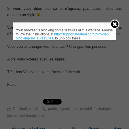
Si vous vous dites tout ça et n’agissez pas, vous n’êtes pas
(encore) un Aigle
Vos pensées déterminent vos sentiments. Vos sentiments
Your browser is blocking some features of this website. Please
déterminent vos actions. Vos actions déterminent vos résultats.
follow the instructions at
http://support.heateor.com/browser-
blocking-social-features/
to unblock these.
Vous voulez changer vos résultats ? Changez vos pensées.
Alors vous volerez avec les Aigles.
Très bon Vol avec eux les Amis et à bientôt…
Fabian
Destination profit
guide
,
organisation
,
rentabilité
,
stratégie
,
tâches
,
tarif horaire
,
travail
←
Mieux Vœux tard que jamais : «
Quand de Grands acteurs, dans