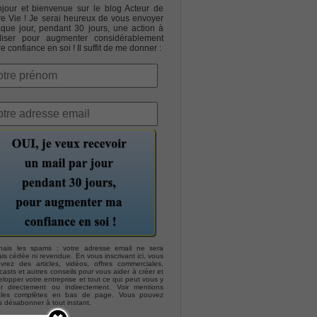
jour et bienvenue sur le blog Acteur de
re Vie ! Je serai heureux de vous envoyer
que jour, pendant 30 jours, une action à
liser pour augmenter considérablement
re confiance en soi ! Il suffit de me donner :
hais les spams : votre adresse email ne sera
is cédée ni revendue. En vous inscrivant ici, vous
evrez des articles, vidéos, offres commerciales,
asts et autres conseils pour vous aider à créer et
lopper votre entreprise et tout ce qui peut vous y
er directement ou indirectement. Voir mentions
ales complètes en bas de page. Vous pouvez
s désabonner à tout instant.