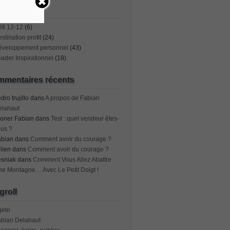
ets
fi 12-12
(6)
stination profit
(24)
éveloppement personnel
(43)
ader Inspirationnel
(18)
mentaires récents
dro trujillo
dans
A propos de Fabian
elahaut
oner Fabian
dans
Test : quel vendeur êtes-
us ?
abian
dans
Comment avoir du courage ?
lien
dans
Comment avoir du courage ?
esniak
dans
Comment Vous Allez Abattre
e Montagne… Avec Le Petit Doigt !
groll
geto
abian Delahaut