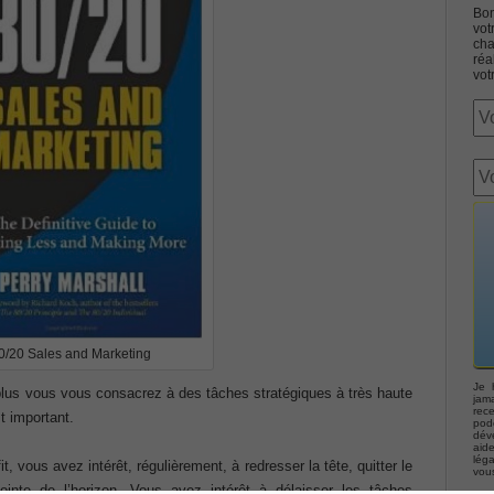
Bon
vot
cha
réa
vot
Associate CCNA (v3.0) Dump
terconnecting Cisco Networking Devices Part 1 (ICND1 v3.0)
ernetwork Solutions, Cisco 200-310 PDF
ng (ROUTE v2.0) Exam
0/20 Sales and Marketing
p, Implementing Cisco IP Telephony & Video, Part 2(CIPTV2)
Je 
 plus vous vous consacrez à des tâches stratégiques à très haute
jama
rec
t important.
podc
déve
403 Selling Business Outcomes Questions
aid
lég
t, vous avez intérêt, régulièrement, à redresser la tête, quitter le
vou
inte de l’horizon. Vous avez intérêt à délaisser les tâches