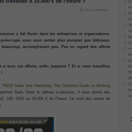
t travailler à 10.000 € de l’heure ?
L’
in
No comments
Un
re
Vo
c’
ression a fait florès dans les entreprises et organisations.
N
 préoccupé, vous vous sentez plus pompier que bâtisseur,
L’
nt beaucoup, accomplissant peu. Peu en regard des efforts
« 
mo
La
i tous ces efforts, enfin, payaient ? Et si vous travailliez
in
bo
 !
di
Co
, “
80/20 Sales And Marketing: The Definitive Guide to Working
te
 premier flash. Dans le tableau ci-dessous, il nous donne des
sa
10, 100, 1000 ou 10.000 € de l’heure. Ce sont des ordres de
à.