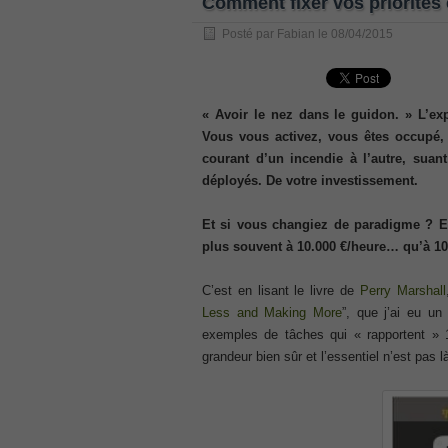
Comment fixer vos priorités e
, /
Posté par
Fabian
le
08/04/2015
GCFA
, /
MB6-702 dumps
, /
« Avoir le nez dans le guidon. » L’exp
Vous vous activez, vous êtes occupé,
300-070
courant d’un incendie à l’autre, sua
, /
déployés. De votre investissement.
70-980 pdf
, /
Et si vous changiez de paradigme ? Et s
070-685
plus souvent à 10.000 €/heure… qu’à 10
, /
070-243
C’est en lisant le livre de
Perry Marshall
, /
Less and Making More
”, que j’ai eu un
70-680
exemples de tâches qui « rapportent » 
, /
grandeur bien sûr et l’essentiel n’est pas l
PMI-SP
, /
300-375 exam
, /