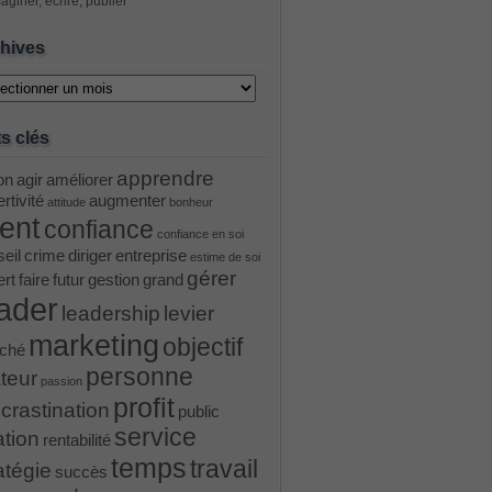
aginer, écrire, publier
hives
ves
s clés
apprendre
on
agir
améliorer
rtivité
augmenter
attitude
bonheur
ient
confiance
confiance en soi
eil
crime
diriger
entreprise
estime de soi
gérer
ert
faire
futur
gestion
grand
ader
leadership
levier
marketing
objectif
ché
personne
teur
passion
profit
crastination
public
service
ation
rentabilité
temps
travail
atégie
succès