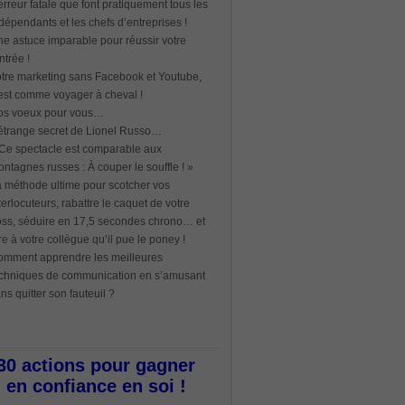
erreur fatale que font pratiquement tous les
dépendants et les chefs d’entreprises !
e astuce imparable pour réussir votre
ntrée !
tre marketing sans Facebook et Youtube,
est comme voyager à cheval !
os voeux pour vous…
étrange secret de Lionel Russo…
Ce spectacle est comparable aux
ntagnes russes : À couper le souffle ! »
 méthode ultime pour scotcher vos
terlocuteurs, rabattre le caquet de votre
ss, séduire en 17,5 secondes chrono… et
re à votre collègue qu’il pue le poney !
mment apprendre les meilleures
chniques de communication en s’amusant
ns quitter son fauteuil ?
30 actions pour gagner
en confiance en soi !