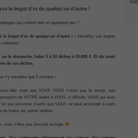
val
rs le lingot d’or de quelqu’un d’autre !
Associate CCNA (v3.0) Dump
PR00
CWSP
ophages qui coûtent tant et rapportent peu ?
terconnecting Cisco Networking Devices Part 1 (ICND1 v3.0)
PEG
001 
070
,
le lingot d’or de quelqu’un d’autre !
» Identifiez vos lingots
/
PMI
dum
» intéresse.
ernetwork Solutions, Cisco 200-310 PDF
Cert
100-
Cisc
 ou le dimanche, listez 5 à 10 tâches à 10.000 €. Et du lundi
ng (ROUTE v2.0) Exam
Part
CCDA
ne de ces tâches.
Solu
101
,
p, Implementing Cisco IP Telephony & Video, Part 2(CIPTV2)
(ROU
s n’y travaillez que 5 minutes !
Coll
Impl
2(C
onne idée mais que VOUS VOUS n’avez pas le temps, que
403 Selling Business Outcomes Questions
Cisc
perception de VOTRE réalité à VOUS, si difficile. VOUS qui avez
Busi
Coll
ir et que personne d’autre que VOUS ne peut accomplir à votre
n Devices (CICD) Practice
Cisc
210
e de toutes les autres réalités.
210-
Dum
mplementing Cisco Network Security Dump
Prof
s, vous n’êtes pas (encore) un Aigle
Certi
Syst
sional, PMI PMP Answer
Micro
ts. Vos sentiments déterminent vos actions. Vos actions