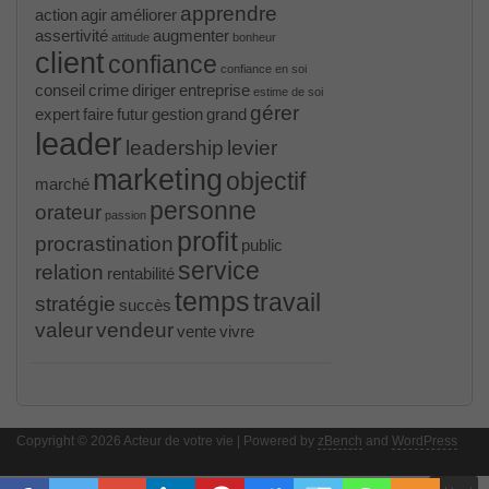
apprendre
action
agir
améliorer
assertivité
augmenter
attitude
bonheur
client
confiance
confiance en soi
conseil
crime
diriger
entreprise
estime de soi
gérer
expert
faire
futur
gestion
grand
leader
leadership
levier
marketing
objectif
marché
personne
orateur
passion
profit
procrastination
public
service
relation
rentabilité
temps
travail
stratégie
succès
valeur
vendeur
vente
vivre
PR000041 pdf
, /
H12-221 dumps
, /
500-265
, /
CWSP-205 study guide pdf
, /
C-HANATEC151
, /
PEGACPBA71V1 vce
, /
70-465
, /
70-333
, /
352-
001 practice
, /
GCFA
, /
MB6-702 dumps
, /
300-
Copyright © 2026 Acteur de votre vie | Powered by
070
, /
70-980 pdf
, /
070-685
, /
070-243
, /
70-680
,
zBench
and
WordPress
/
PMI-SP
, /
300-375 exam
, /
70-345 pdf
, /
4A0-107
dumps
, /
CCNA 200-125
, Cisco CCNA Cisco
Certified Network Associate CCNA (v3.0) Dump