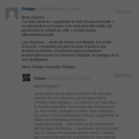
Philippe
04/11/2012 at 21 h 18 min
Répondre
Beau résumé …
J’ai bien aimé le « supprimer le coût discutez ensuite » :
en demandant à d’autres si le coût peut être éviter, les
personnes le voitent du côté « confort et pas
efficacité/nécessité.
Les réunions … perte de temps inchiffrable, tout à fait
d’accord. L’essentiel est dans le plan d’actions qui
termine la réunion. N’oublions pas les réunions
d’informations pour la cohésion d’équipe, le partage de la
vue stratégique.
Merci Fabian. A bientôt. Philippe
Répondre
Fabian
11/11/2012 at 11 h 57 min
Merci Philippe !
Je te rejoins sur le plan d’actions ! Je suis plus
nuancé sur les réunions qui ont pour but la
cohésion des équipes. La cohésion se crée dans
le travail ensemble. Pas besoin de réunion pour
ça. Par contre, partager la vision avec l’équipe a
du sens. Il est important que chacun s’approprie la
vision de l’entreprise et surtout,
l’opérationnalise… Souviens-toi du mot fameux
de Georges Bernanos :
« la pensée qui ne conduit
pas à l’action ne vaut pas grand-chose. L’action
qui ne procède pas de la pensée ne vaut rien du