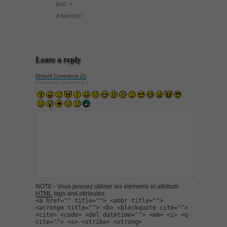
tout. »
A bientôt !
Leave a reply
Default Comments (2)
Facebook Comments (
)
NOTE - Vous pouvez utiliser les éléments et attributs
HTML
tags and attributes:
<a href="" title=""> <abbr title="">
<acronym title=""> <b> <blockquote cite="">
<cite> <code> <del datetime=""> <em> <i> <q
cite=""> <s> <strike> <strong>