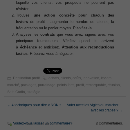
laquelle vos clients, vos prospects ne pourront pas
résister.
Trouvez
une action concrète pour chacun des
leviers
de profit : augmenter le nombre de clients, la
fréquentation ou le panier moyen. Planifiez-la.
Analysez les
contrats
que vous avez signés avec vos
principaux fournisseurs. Vérifiez quand ils arrivent
à
échéance
et anticipez.
Attention aux reconductions
tacites
. Préparez-vous à négocier.
Destination profit
achats
,
clients
,
coûts
,
innovation
,
leviers
,
marché
,
packages
,
parrainage
,
points forts
,
profit
,
remarquable
,
réunion
,
Seth Godin
,
stratégie
←
4 techniques pour dire « NON » !
Voler avec les Aigles ou marcher …
avec les crabes ?
→
Voulez-vous laisser un commentaire?
2 Commentaires.