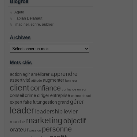
Blogroll
Ageto
Fabian Delahaut
Imaginer, écrire, publier
Archives
Archives
Mots clés
apprendre
action
agir
améliorer
assertivité
augmenter
attitude
bonheur
client
confiance
confiance en soi
conseil
crime
diriger
entreprise
estime de soi
gérer
expert
faire
futur
gestion
grand
leader
leadership
levier
marketing
objectif
marché
personne
orateur
passion