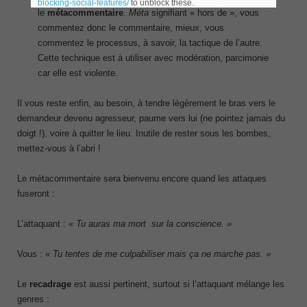
blocking-social-features/
to unblock these.
le
métacommentaire
.
Méta
signifiant « hors de », vous
commentez donc le commentaire, mieux, vous
commentez le processus, à savoir, la tactique de l’autre.
Cette technique est à utiliser avec modération, parcimonie
car elle est violente.
Il vous reste enfin, au besoin, à tendre légèrement le bras vers le
demandeur devenu agresseur, paume vers lui (ne pointez jamais du
doigt !), voire à quitter le lieu. Inutile de rester sous les bombes,
mettez-vous à l’abri !
Le métacommentaire sera bienvenu encore quand les attaques
fuseront :
L’attaquant :
« Tu auras ma mort sur la conscience. »
Vous :
« Tu tentes de me culpabiliser mais ça ne marche pas. »
Le
recadrage
est aussi pertinent, surtout si l’attaquant mélange les
genres :