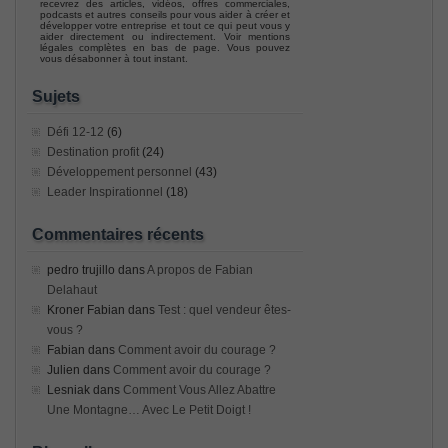
recevrez des articles, vidéos, offres commerciales,
podcasts et autres conseils pour vous aider à créer et
développer votre entreprise et tout ce qui peut vous y
aider directement ou indirectement. Voir mentions
légales complètes en bas de page. Vous pouvez
vous désabonner à tout instant.
Sujets
Défi 12-12
(6)
Destination profit
(24)
Développement personnel
(43)
Leader Inspirationnel
(18)
Commentaires récents
pedro trujillo
dans
A propos de Fabian
Delahaut
Kroner Fabian
dans
Test : quel vendeur êtes-
vous ?
Fabian
dans
Comment avoir du courage ?
Julien
dans
Comment avoir du courage ?
Lesniak
dans
Comment Vous Allez Abattre
Une Montagne… Avec Le Petit Doigt !