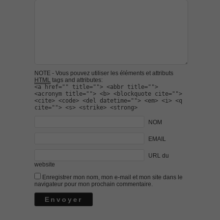
NOTE - Vous pouvez utiliser les éléments et attributs
HTML
tags and attributes:
<a href="" title=""> <abbr title="">
<acronym title=""> <b> <blockquote cite="">
<cite> <code> <del datetime=""> <em> <i> <q
cite=""> <s> <strike> <strong>
NOM
EMAIL
URL du
website
Enregistrer mon nom, mon e-mail et mon site dans le
navigateur pour mon prochain commentaire.