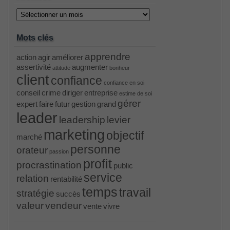
Archives
Mots clés
apprendre
action
agir
améliorer
assertivité
augmenter
attitude
bonheur
client
confiance
confiance en soi
conseil
crime
diriger
entreprise
estime de soi
gérer
expert
faire
futur
gestion
grand
leader
leadership
levier
marketing
objectif
marché
personne
orateur
passion
profit
procrastination
public
service
relation
rentabilité
temps
travail
stratégie
succès
valeur
vendeur
vente
vivre
PR000041 pdf
, /
H12-221 dumps
, /
500-265
, /