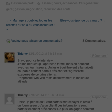
Destination profit
assainir
,
coûts
,
échéances
,
frais généraux
,
gérer
,
gestion
,
négociation
,
réduction des coûts
←
« Managers : oubliez toutes les
Etes-vous éponge ou canard ?
→
recettes qu’on a pu vous inculquer !
»
Voulez-vous laisser un commentaire?
3 Commentaires.
Thierry
13/11/2012 at 3 h 13 min
Répondre
Bravo pour cette interview.
J’aime beaucoup l’approche ferme, mais en douceur
avec les fournisseurs. Un juste équilibre entre la naïveté
coupable coûtant parfois très cher et l’agressivité
exagérée de certains clients.
L’approche Win-Win reste définitivement la meilleure
attitude.
Thierry
27/10/2014 at 18 h 04 min
Répondre
Perso, je pense qu’il vaut parfois mieux payer le resto à
un fournisseur qu’à un client! Les informations sont
parfois tellement précieuses! De plus, on gagne souvent