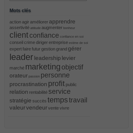
Mots clés
apprendre
action
agir
améliorer
assertivité
augmenter
attitude
bonheur
client
confiance
confiance en soi
conseil
crime
diriger
entreprise
estime de soi
gérer
expert
faire
futur
gestion
grand
leader
leadership
levier
marketing
objectif
marché
personne
orateur
passion
profit
procrastination
public
service
relation
rentabilité
temps
travail
stratégie
succès
valeur
vendeur
vente
vivre
PR000041 pdf
, /
H12-221 dumps
, /
500-265
, /
CWSP-205 study guide pdf
, /
C-HANATEC151
, /
PEGACPBA71V1 vce
, /
70-465
, /
70-333
, /
352-