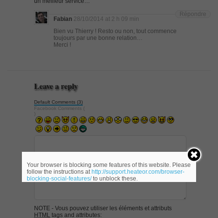
un meilleur service…
Répondre
Fabian
28/10/2014 at 2 h 09 min
Bien vu Thierry ! Resto ou non, tout commence
toujours par une bonne relation…
Merci !
Leave a reply
Default Comments (3)
Facebook Comments (
)
Your browser is blocking some features of this website. Please
follow the instructions at
http://support.heateor.com/browser-
blocking-social-features/
to unblock these.
NOTE - Vous pouvez utiliser les éléments et attributs
HTML
tags and attributes: