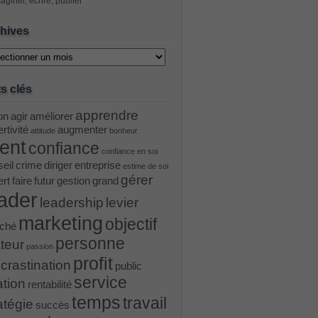
aginer, écrire, publier
hives
ves
s clés
apprendre
on
agir
améliorer
rtivité
augmenter
attitude
bonheur
ient
confiance
confiance en soi
eil
crime
diriger
entreprise
estime de soi
gérer
ert
faire
futur
gestion
grand
ader
leadership
levier
marketing
objectif
ché
personne
teur
passion
profit
crastination
public
service
ation
rentabilité
temps
travail
atégie
succès