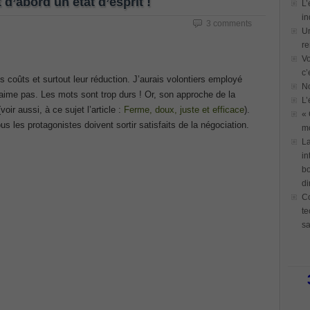
 d’abord un état d’esprit !
L’
in
3 comments
Un
re
Vo
c’
 coûts et surtout leur réduction. J’aurais volontiers employé
N
l’aime pas. Les mots sont trop durs ! Or, son approche de la
L’
ir aussi, à ce sujet l’article :
Ferme, doux, juste et efficace
).
« 
 les protagonistes doivent sortir satisfaits de la négociation.
mo
La
in
bo
di
Co
te
sa