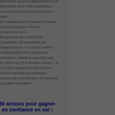
erreur fatale que font pratiquement tous les
dépendants et les chefs d’entreprises !
e astuce imparable pour réussir votre
ntrée !
tre marketing sans Facebook et Youtube,
est comme voyager à cheval !
os voeux pour vous…
étrange secret de Lionel Russo…
Ce spectacle est comparable aux
ntagnes russes : À couper le souffle ! »
 méthode ultime pour scotcher vos
terlocuteurs, rabattre le caquet de votre
ss, séduire en 17,5 secondes chrono… et
re à votre collègue qu’il pue le poney !
mment apprendre les meilleures
chniques de communication en s’amusant
ns quitter son fauteuil ?
30 actions pour gagner
en confiance en soi !