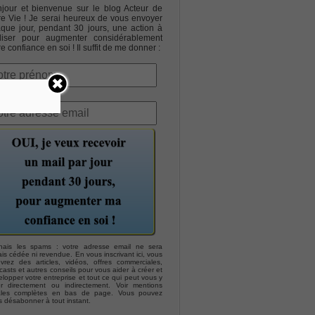
jour et bienvenue sur le blog Acteur de
re Vie ! Je serai heureux de vous envoyer
que jour, pendant 30 jours, une action à
liser pour augmenter considérablement
re confiance en soi ! Il suffit de me donner :
hais les spams : votre adresse email ne sera
is cédée ni revendue. En vous inscrivant ici, vous
evrez des articles, vidéos, offres commerciales,
asts et autres conseils pour vous aider à créer et
lopper votre entreprise et tout ce qui peut vous y
er directement ou indirectement. Voir mentions
ales complètes en bas de page. Vous pouvez
s désabonner à tout instant.