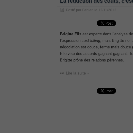
La réduction des coûts, c’est
, /
Posté par
Fabian
le
12/11/2012
GCFA
, /
MB6-702 dumps
, /
Brigitte Fils
est experte dans l’analyse des
l’expression
cost killing
, mais Brigitte ne 
300-070
négociation est douce, ferme mais douce (vo
, /
Elle vise des accords gagnant-gagnant. Tous
70-980 pdf
Brigitte prône des relations pérennes.
, /
070-685
Lire la suite »
, /
070-243
, /
70-680
, /
PMI-SP
, /
300-375 exam
, /