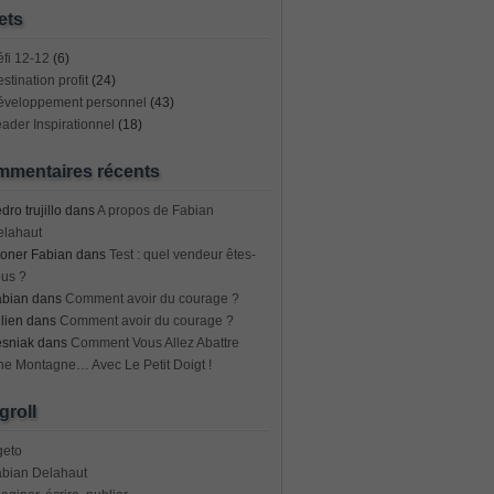
ets
fi 12-12
(6)
stination profit
(24)
éveloppement personnel
(43)
ader Inspirationnel
(18)
mentaires récents
dro trujillo
dans
A propos de Fabian
elahaut
oner Fabian
dans
Test : quel vendeur êtes-
us ?
abian
dans
Comment avoir du courage ?
lien
dans
Comment avoir du courage ?
esniak
dans
Comment Vous Allez Abattre
e Montagne… Avec Le Petit Doigt !
groll
geto
abian Delahaut