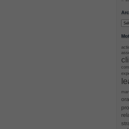
Im
ing Cisco Threat Control Solutions PDF
Arc
Archi
ase 12c: Installation and Administration Exam
Mot
acti
menting Cisco IP Switched Networks (SWITCH v2.0)Questions
asse
cl
 Office 365 Identities and Requirements, Microsoft 070-346
cons
exp
le
ice Architectures Dump
mar
troducing Cisco Data Center Technologies Answer
ora
pro
Design and Implementation PDF
rel
str
etwork Fundamentals Exam