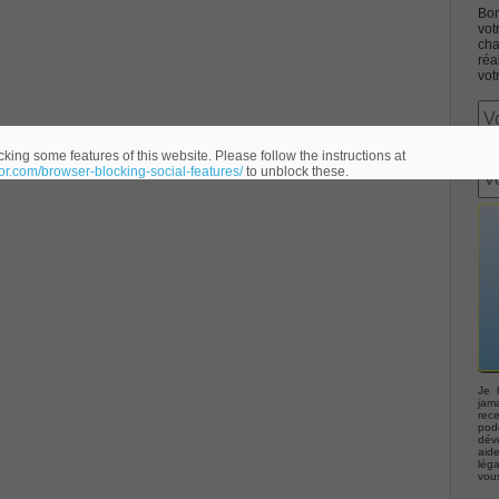
Bon
vot
cha
réa
vot
Associate CCNA (v3.0) Dump
king some features of this website. Please follow the instructions at
eor.com/browser-blocking-social-features/
to unblock these.
terconnecting Cisco Networking Devices Part 1 (ICND1 v3.0)
ernetwork Solutions, Cisco 200-310 PDF
ng (ROUTE v2.0) Exam
p, Implementing Cisco IP Telephony & Video, Part 2(CIPTV2)
Je 
jama
rec
podc
déve
403 Selling Business Outcomes Questions
aid
lég
vou