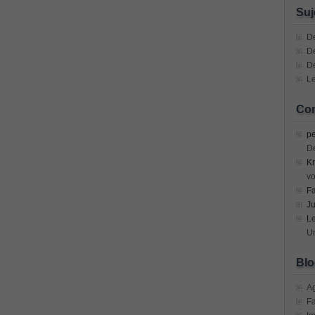
n Devices (CICD) Practice
Suj
mplementing Cisco Network Security Dump
Dé
De
D
sional, PMI PMP Answer
Le
ecurity Professional PDF
Com
70-534 Exam, Architecting Microsoft Azure Solutions Exam
pe
D
Kr
very Fundamentals Dumps
vo
F
ies and Requirements Questions
Ju
L
Mware Certified Professional 6 ¨C Data Center Virtualization
Un
Blo
Cisco Edge Network Security Solutions, Cisco 300-206 Dump
A
F
ony & Video, Part 1(CIPTV1) Answer