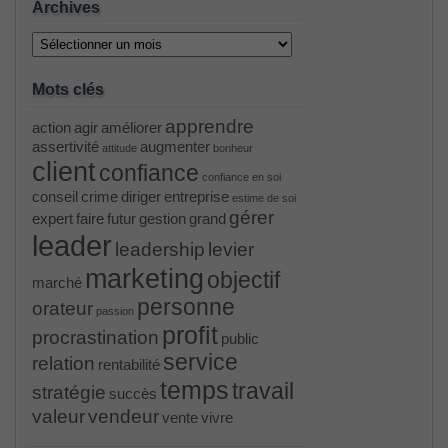
Archives
Archives
Mots clés
apprendre
action
agir
améliorer
assertivité
augmenter
attitude
bonheur
client
confiance
confiance en soi
conseil
crime
diriger
entreprise
estime de soi
gérer
expert
faire
futur
gestion
grand
leader
leadership
levier
marketing
objectif
marché
personne
orateur
passion
profit
procrastination
public
service
relation
rentabilité
temps
travail
stratégie
succès
valeur
vendeur
vente
vivre