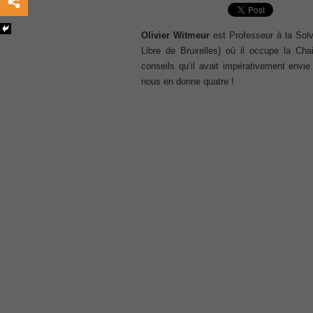
, /
GCFA
Olivier Witmeur
est Professeur à la Sol
, /
Libre de Bruxelles) où il occupe la Cha
MB6-702 dumps
conseils qu’il avait impérativement envi
, /
nous en donne quatre !
300-070
, /
70-980 pdf
, /
070-685
, /
070-243
, /
70-680
, /
PMI-SP
, /
300-375 exam
, /