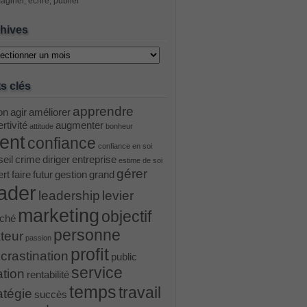
aginer, écrire, publier
hives
ves
s clés
apprendre
on
agir
améliorer
rtivité
augmenter
attitude
bonheur
ient
confiance
confiance en soi
eil
crime
diriger
entreprise
estime de soi
gérer
ert
faire
futur
gestion
grand
ader
leadership
levier
marketing
objectif
ché
personne
teur
passion
profit
crastination
public
service
ation
rentabilité
temps
travail
atégie
succès