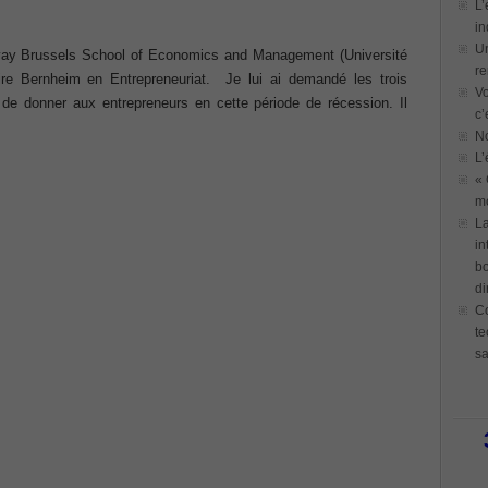
L’
in
Un
vay Brussels School of Economics and Management (Université
re
ire Bernheim en Entrepreneuriat. Je lui ai demandé les trois
Vo
e de donner aux entrepreneurs en cette période de récession. Il
c’
N
L’
« 
mo
La
in
bo
di
Co
te
sa