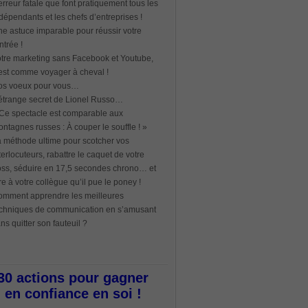
erreur fatale que font pratiquement tous les
dépendants et les chefs d’entreprises !
e astuce imparable pour réussir votre
ntrée !
tre marketing sans Facebook et Youtube,
est comme voyager à cheval !
os voeux pour vous…
étrange secret de Lionel Russo…
Ce spectacle est comparable aux
ntagnes russes : À couper le souffle ! »
 méthode ultime pour scotcher vos
terlocuteurs, rabattre le caquet de votre
ss, séduire en 17,5 secondes chrono… et
re à votre collègue qu’il pue le poney !
mment apprendre les meilleures
chniques de communication en s’amusant
ns quitter son fauteuil ?
30 actions pour gagner
en confiance en soi !