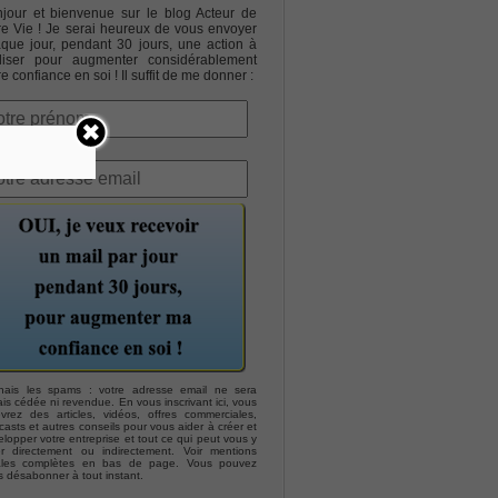
jour et bienvenue sur le blog Acteur de
re Vie ! Je serai heureux de vous envoyer
que jour, pendant 30 jours, une action à
liser pour augmenter considérablement
re confiance en soi ! Il suffit de me donner :
hais les spams : votre adresse email ne sera
is cédée ni revendue. En vous inscrivant ici, vous
evrez des articles, vidéos, offres commerciales,
asts et autres conseils pour vous aider à créer et
lopper votre entreprise et tout ce qui peut vous y
er directement ou indirectement. Voir mentions
ales complètes en bas de page. Vous pouvez
s désabonner à tout instant.