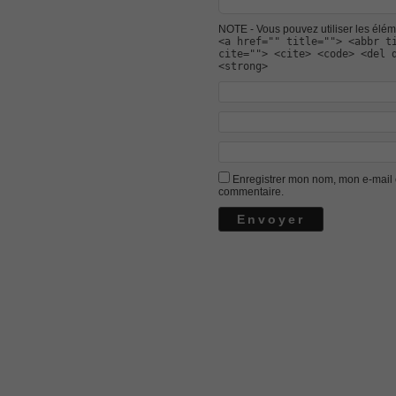
300-207
NOTE - Vous pouvez utiliser les éléme
, CCNP Security 300-207 PDF, Implement
<a href="" title=""> <abbr t
cite=""> <cite> <code> <del 
1Z0-062 Exam
<strong>
, Oracle Database 1Z0-062 Oracle Datab
CompTIA Network+ N10-006
, CompTIA CompTIA Network+ Dumps
300-115 Questions
, Cisco CCDP Questions, 300-115 Imple
Enregistrer mon nom, mon e-mail 
Microsoft 070-346
commentaire.
, Microsoft Office 365 070-346 Managing
Practice
Cisco CCDP 300-320
, 300-320 Designing Cisco Network Serv
640-916
, CCNA Data Center 640-916 Answer, In
648-232 PDF
, APE 648-232 Cisco WebEx Solutions 
CCNA Wireless 200-355
, Cisco Implementing Cisco Wireless N