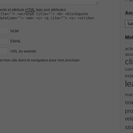
Im
nts et attributs
HTML
tags and attributes:
ing Cisco Threat Control Solutions PDF
Arc
itle=""> <acronym title=""> <b> <blockquote
datetime=""> <em> <i> <q cite=""> <s> <strike>
Archi
ase 12c: Installation and Administration Exam
NOM
Mot
EMAIL
acti
URL du website
menting Cisco IP Switched Networks (SWITCH v2.0)Questions
asse
cl
et mon site dans le navigateur pour mon prochain
 Office 365 Identities and Requirements, Microsoft 070-346
cons
exp
le
ice Architectures Dump
mar
troducing Cisco Data Center Technologies Answer
ora
pro
Design and Implementation PDF
rel
str
etwork Fundamentals Exam