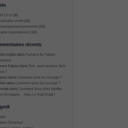
ets
fi 12-12
(6)
stination profit
(24)
éveloppement personnel
(43)
ader Inspirationnel
(18)
mentaires récents
dro trujillo
dans
A propos de Fabian
elahaut
oner Fabian
dans
Test : quel vendeur êtes-
us ?
abian
dans
Comment avoir du courage ?
lien
dans
Comment avoir du courage ?
esniak
dans
Comment Vous Allez Abattre
e Montagne… Avec Le Petit Doigt !
groll
geto
abian Delahaut