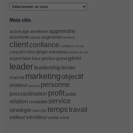
Archives
Mots clés
apprendre
action
agir
améliorer
assertivité
augmenter
attitude
bonheur
client
confiance
confiance en soi
conseil
crime
diriger
entreprise
estime de soi
gérer
expert
faire
futur
gestion
grand
leader
leadership
levier
marketing
objectif
marché
personne
orateur
passion
profit
procrastination
public
service
relation
rentabilité
temps
travail
stratégie
succès
valeur
vendeur
vente
vivre
PR000041 pdf
, /
H12-221 dumps
, /
500-265
, /