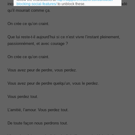
incurable. Elle le hante depuis ses 14 ans. Il a toujours été persuadé
blocking-social-features/
to unblock these.
qu’il mourrait comme ça.
On crée ce qu’on craint.
Que lui reste-t-il aujourd’hui si ce n’est vivre l’instant pleinement,
passionnément, et avec courage ?
On crée ce qu’on craint.
Vous avez peur de perdre, vous perdez.
Vous avez peur de perdre quelqu’un, vous le perdez.
Vous perdez tout.
L’amitié, l’amour. Vous perdez tout.
De toute façon nous perdrons tout.