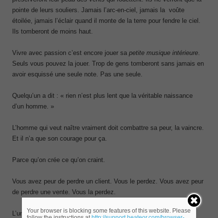
pointe de leurs souliers. Jamais l’arc-en-ciel, jamais la voûte
étoilée, jamais l’éclair quand il monte de la terre pour fendre le ciel.
Ils tomberont de moins haut.
Vivre avec passion c’est encore jouer sa
petite musique intérieure
.
Seuls vous pouvez la jouer. Trop de gens tomberont sans jamais en
avoir esquissé une seule note. Pas une seule.
Quelqu’un a dit : « rien n’est plus lent que la véritable naissance
d’un homme. »
L’homme qui veut naître vraiment doit combattre sa peur, la vaincre.
Et il n’a que son courage pour ça.
Parce qu’on crée ce qu’on craint.
Vous avez peur de perdre un client. Vous le perdez. Vous avez peur
de perdre une vente. Vous la perdez.
Your browser is blocking some features of this website. Please
L’un de mes amis vient de se voir diagnostiquer une maladie
follow the instructions at
http://support.heateor.com/browser-