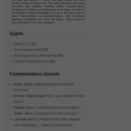
jamais cédée ni revendue. En vous inscrivant ici, vous
recevrez des articles, vidéos, offres commerciales,
podcasts et autres conseils pour vous aider à créer et
développer votre entreprise et tout ce qui peut vous y
aider directement ou indirectement. Voir mentions
légales complètes en bas de page. Vous pouvez
vous désabonner à tout instant.
Sujets
Défi 12-12
(6)
Destination profit
(24)
Développement personnel
(43)
Leader Inspirationnel
(18)
Commentaires récents
pedro trujillo
dans
A propos de Fabian
Delahaut
Kroner Fabian
dans
Test : quel vendeur êtes-
vous ?
Fabian
dans
Comment avoir du courage ?
Julien
dans
Comment avoir du courage ?
Lesniak
dans
Comment Vous Allez Abattre
Une Montagne… Avec Le Petit Doigt !