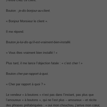
J’entre chez ce client.
Bouton :
je-dis-bonjour-au-client.
« Bonjour Monsieur le client ».
Il me répond.
Bouton
je-lui-dis-qu’il-est-vraiment-bien-installé.
« Vous êtes vraiment bien installé ! »
Plus tard, il me lance l’objection fatale : « c’est cher ! »
Bouton
cher-par-rapport-à-quoi.
« Cher par rapport à quoi ? »
Le vendeur « à boutons » n’est pas dans l’instant, pas plus que
l’amoureux « à boutons », qui ne l’est plus – amoureux – et récite
des phrases préfabriquées : « oui mon chouchou, j’arrive mon cœur,