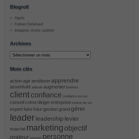
Blogroll
Ageto
Fabian Delahaut
Imaginer, écrire, publier
Archives
Archives
Mots clés
apprendre
action
agir
améliorer
assertivité
augmenter
attitude
bonheur
client
confiance
confiance en soi
conseil
crime
diriger
entreprise
estime de soi
gérer
expert
faire
futur
gestion
grand
leader
leadership
levier
marketing
objectif
marché
personne
orateur
passion