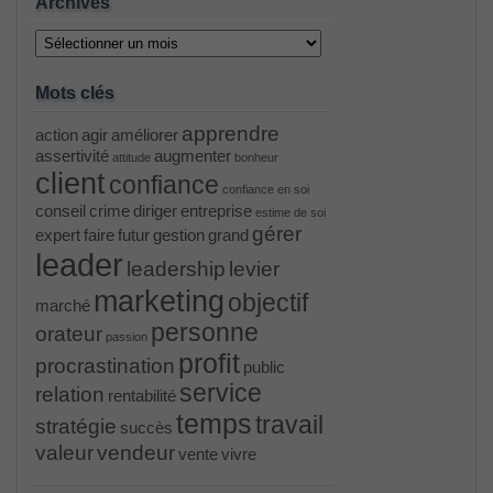
Archives
Archives
Mots clés
apprendre
action
agir
améliorer
assertivité
augmenter
attitude
bonheur
client
confiance
confiance en soi
conseil
crime
diriger
entreprise
estime de soi
gérer
expert
faire
futur
gestion
grand
leader
leadership
levier
marketing
objectif
marché
personne
orateur
passion
profit
procrastination
public
service
relation
rentabilité
temps
travail
stratégie
succès
valeur
vendeur
vente
vivre