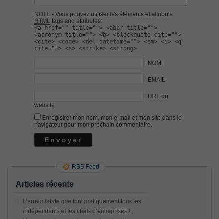
NOTE - Vous pouvez utiliser les éléments et attributs
HTML
tags and attributes:
<a href="" title=""> <abbr title="">
<acronym title=""> <b> <blockquote cite="">
<cite> <code> <del datetime=""> <em> <i> <q
cite=""> <s> <strike> <strong>
NOM
EMAIL
URL du
website
Enregistrer mon nom, mon e-mail et mon site dans le
navigateur pour mon prochain commentaire.
RSS Feed
Articles récents
L’erreur fatale que font pratiquement tous les
indépendants et les chefs d’entreprises !