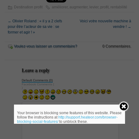
Destination profit
améliorer
,
augmenter
,
levier
,
profit
,
rentabilité
←
Olivier Roland : « il y a 2 clefs
Voici votre nouvelle machine à
pour être l’acteur de sa vie : se
vendre !
→
former et agir ! »
Voulez-vous laisser un commentaire?
0 Commentaires.
Leave a reply
Default Comments (0)
Facebook Comments (
)
Your browser is blocking some features of this website. Please
follow the instructions at
http://support.heateor.com/browser-
blocking-social-features/
to unblock these.