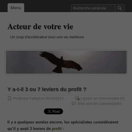
Menu
Acteur de votre vie
Un coup d'accélérateur pour une vie meilleure
Y a-t-il 3 ou 7 leviers du profit ?
Posté par
Fabian
le 05/10/2014
Laisser un commentaire
(0)
Aller vers les commentaires
Il y a quelques années encore, les spécialistes considéraient
qu’il y avait 3 leviers de
profit
: