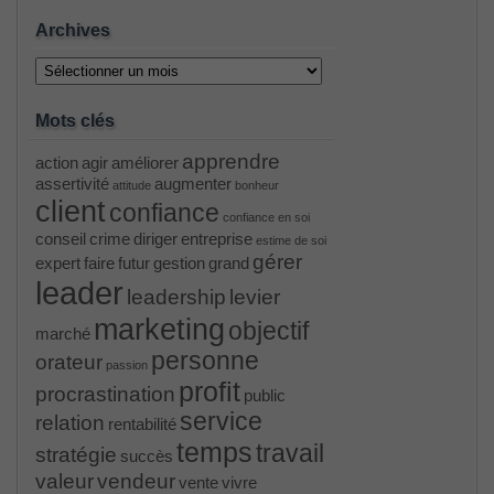
Archives
Archives
Mots clés
apprendre
action
agir
améliorer
assertivité
augmenter
attitude
bonheur
client
confiance
confiance en soi
conseil
crime
diriger
entreprise
estime de soi
gérer
expert
faire
futur
gestion
grand
leader
leadership
levier
marketing
objectif
marché
personne
orateur
passion
profit
procrastination
public
service
relation
rentabilité
temps
travail
stratégie
succès
valeur
vendeur
vente
vivre