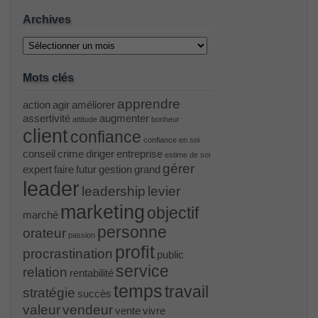
Archives
Archives
Mots clés
apprendre
action
agir
améliorer
assertivité
augmenter
attitude
bonheur
client
confiance
confiance en soi
conseil
crime
diriger
entreprise
estime de soi
gérer
expert
faire
futur
gestion
grand
leader
leadership
levier
marketing
objectif
marché
personne
orateur
passion
profit
procrastination
public
service
relation
rentabilité
temps
travail
stratégie
succès
valeur
vendeur
vente
vivre