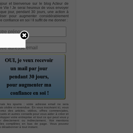
jour et bienvenue sur le blog Acteur de
re Vie ! Je serai heureux de vous envoyer
que jour, pendant 30 jours, une action à
liser pour augmenter considérablement
re confiance en soi ! Il suffit de me donner :
hais les spams : votre adresse email ne sera
is cédée ni revendue. En vous inscrivant ici, vous
evrez des articles, vidéos, offres commerciales,
asts et autres conseils pour vous aider à créer et
lopper votre entreprise et tout ce qui peut vous y
er directement ou indirectement. Voir mentions
ales complètes en bas de page. Vous pouvez
s désabonner à tout instant.