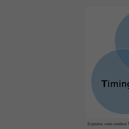
, Cisco Implementing Cisco Collaboratio
210-260 Dump
, Cisco CCNA Security Dump, 210-260 I
PMI PMP
, PMP PMP Project Management Profes
ISC ISC Certification CISSP
, CISSP Certified Information Systems S
70-534
, Microsoft Specialist: Microsoft Azure 
101 Dumps
, F5 Certification 101 Application Deli
Microsoft Office 365 70-346
, Microsoft Managing Office 365 Identit
2V0-621D Practice
, VMware VCP6-DCV Practice, 2V0-621D V
Delta Beta Practice
Cisco 300-206
, CCNP Security 300-206 Implementing 
Cisco CCNP Collaboration 300-070
Exploitez votre meilleur
, 300-070 Implementing Cisco IP Teleph