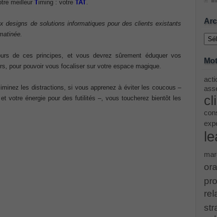
Im
otre meilleur
T
iming : votre
TAT
.
ing Cisco Threat Control Solutions PDF
Arc
 designs de solutions informatiques pour des clients existants
Archi
matinée.
ase 12c: Installation and Administration Exam
urs de ces principes, et vous devrez sûrement éduquer vos
Mot
rs, pour pouvoir vous focaliser sur votre espace magique.
acti
menting Cisco IP Switched Networks (SWITCH v2.0)Questions
minez les distractions, si vous apprenez à éviter les coucous –
asse
cl
 votre énergie pour des futilités –, vous toucherez bientôt les
 Office 365 Identities and Requirements, Microsoft 070-346
cons
exp
le
ice Architectures Dump
mar
troducing Cisco Data Center Technologies Answer
ora
pro
Design and Implementation PDF
rel
str
etwork Fundamentals Exam