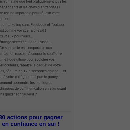
erreur fatale que font pratiquement tous les
dépendants et les chefs d’entreprises !
e astuce imparable pour réussir votre
ntrée !
tre marketing sans Facebook et Youtube,
est comme voyager à cheval !
os voeux pour vous…
étrange secret de Lionel Russo…
Ce spectacle est comparable aux
ntagnes russes : À couper le souffle ! »
 méthode ultime pour scotcher vos
terlocuteurs, rabattre le caquet de votre
ss, séduire en 17,5 secondes chrono… et
re à votre collègue qu’il pue le poney !
mment apprendre les meilleures
chniques de communication en s’amusant
ns quitter son fauteuil ?
30 actions pour gagner
en confiance en soi !