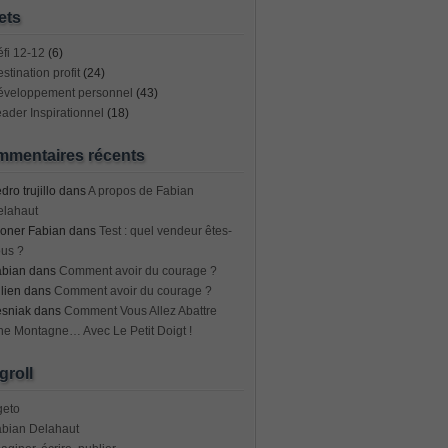
ets
fi 12-12
(6)
stination profit
(24)
éveloppement personnel
(43)
ader Inspirationnel
(18)
mentaires récents
dro trujillo
dans
A propos de Fabian
elahaut
oner Fabian
dans
Test : quel vendeur êtes-
us ?
abian
dans
Comment avoir du courage ?
lien
dans
Comment avoir du courage ?
esniak
dans
Comment Vous Allez Abattre
e Montagne… Avec Le Petit Doigt !
groll
geto
abian Delahaut