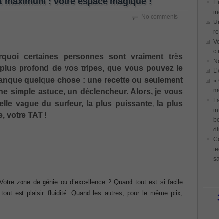
t maximum : votre espace magique !
L’
in
No comments
Un
re
Vo
c’
uoi certaines personnes sont vraiment très
N
 plus profond de vos tripes, que vous pouvez le
L’
manque quelque chose : une recette ou seulement
« 
mo
ne simple astuce, un déclencheur. Alors, je vous
La
lle vague du surfeur, la plus puissante, la plus
in
, votre TAT !
bo
di
Co
te
sa
otre zone de génie ou d’excellence ? Quand tout est si facile
tout est plaisir, fluidité. Quand les autres, pour le même prix,