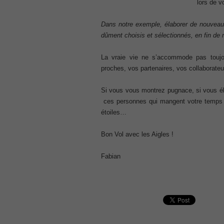
lors de v
300-207
, CCNP Security 300-207 PDF, Implement
Dans notre exemple, élaborer de nouveaux
1Z0-062 Exam
dûment choisis et sélectionnés, en fin de 
, Oracle Database 1Z0-062 Oracle Datab
CompTIA Network+ N10-006
La vraie vie ne s’accommode pas toujo
, CompTIA CompTIA Network+ Dumps
proches, vos partenaires, vos collaborateu
300-115 Questions
, Cisco CCDP Questions, 300-115 Imple
Si vous vous montrez pugnace, si vous éli
ces personnes qui mangent votre temps et
Microsoft 070-346
étoiles…
, Microsoft Office 365 070-346 Managing
Practice
Cisco CCDP 300-320
Bon Vol avec les Aigles !
, 300-320 Designing Cisco Network Serv
Fabian
640-916
, CCNA Data Center 640-916 Answer, In
648-232 PDF
, APE 648-232 Cisco WebEx Solutions 
CCNA Wireless 200-355
, Cisco Implementing Cisco Wireless N