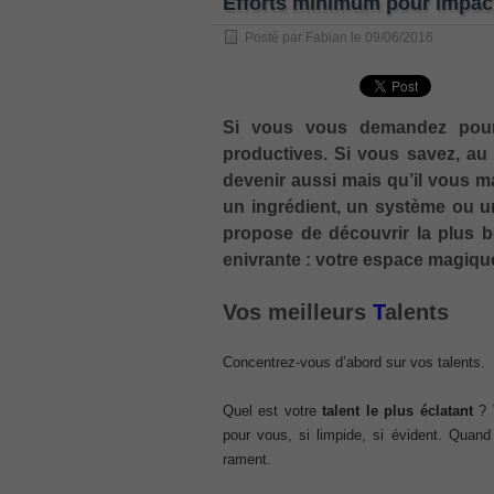
Efforts minimum pour impac
, /
Posté par
Fabian
le
09/06/2016
GCFA
, /
MB6-702 dumps
, /
Si vous vous demandez pourq
300-070
productives. Si vous savez, au
, /
devenir aussi mais qu’il vous 
70-980 pdf
un ingrédient, un système ou u
, /
propose de découvrir la plus be
070-685
enivrante : votre espace magique
, /
070-243
Vos meilleurs
T
alents
, /
70-680
Concentrez-vous d’abord sur vos talents.
, /
Quel est votre
PMI-SP
talent le plus éclatant
? V
pour vous, si limpide, si évident. Quand 
, /
rament.
300-375 exam
, /