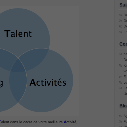
n Devices (CICD) Practice
Suj
mplementing Cisco Network Security Dump
Dé
De
D
sional, PMI PMP Answer
Le
ecurity Professional PDF
Com
70-534 Exam, Architecting Microsoft Azure Solutions Exam
pe
D
Kr
very Fundamentals Dumps
vo
F
ies and Requirements Questions
Ju
L
Mware Certified Professional 6 ¨C Data Center Virtualization
Un
Blo
Cisco Edge Network Security Solutions, Cisco 300-206 Dump
A
F
T
alent dans le cadre de votre meilleure
A
ctivité,
ony & Video, Part 1(CIPTV1) Answer