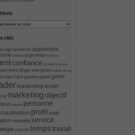
aginer, écrire, publier
hives
ves
s clés
apprendre
on
agir
améliorer
rtivité
augmenter
attitude
bonheur
ient
confiance
confiance en soi
eil
crime
diriger
entreprise
estime de soi
gérer
ert
faire
futur
gestion
grand
ader
leadership
levier
marketing
objectif
ché
personne
teur
passion
profit
crastination
public
service
ation
rentabilité
temps
travail
atégie
succès