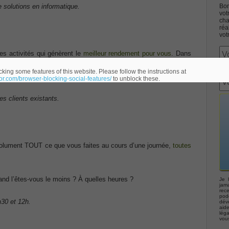
 solutions en informatique.
Bon
vot
cha
réa
vot
s activités qui génèrent le
meilleur rendement pour vous
. Dans
chez le
Pareto de vos activités
: les 20% d’activités qui donnent
Associate CCNA (v3.0) Dump
king some features of this website. Please follow the instructions at
eor.com/browser-blocking-social-features/
to unblock these.
terconnecting Cisco Networking Devices Part 1 (ICND1 v3.0)
es clients existants.
ernetwork Solutions, Cisco 200-310 PDF
bsolument TOUT ce que vous faites au cours d’une journée,
toutes
ng (ROUTE v2.0) Exam
p, Implementing Cisco IP Telephony & Video, Part 2(CIPTV2)
nd l’êtes-vous le moins ? À quelles heures ?
Je 
jama
rec
podc
30 et 12h.
déve
403 Selling Business Outcomes Questions
aid
lég
vou